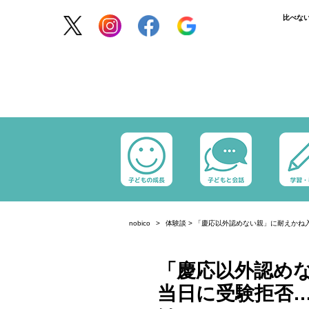
比べな
nobico
体験談
>
「慶応以外認めない親」に耐えかね
「慶応以外認め
当日に受験拒否