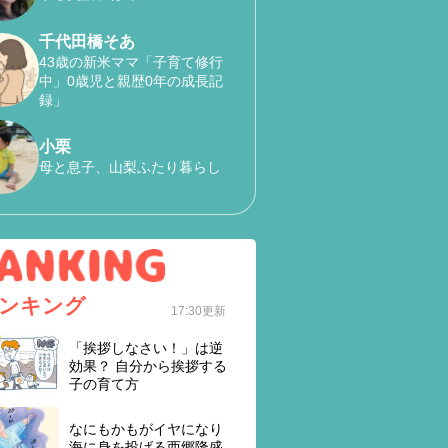
千代田橋そあ
43歳の新米ママ「子育て修行
中」0歳児と親歴0年の成長記
録」
小栗
母と息子、山梨ふたり暮らし
ンキング
17:30更新
「挨拶しなさい！」は逆
効果？ 自分から挨拶する
子の育て方
なにもかもがイヤになり
海に身を投げる西郷隆盛