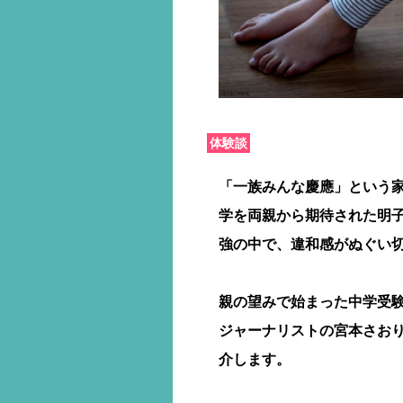
体験談
「一族みんな慶應」という
学を両親から期待された明
強の中で、違和感がぬぐい
親の望みで始まった中学受
ジャーナリストの宮本さお
介します。