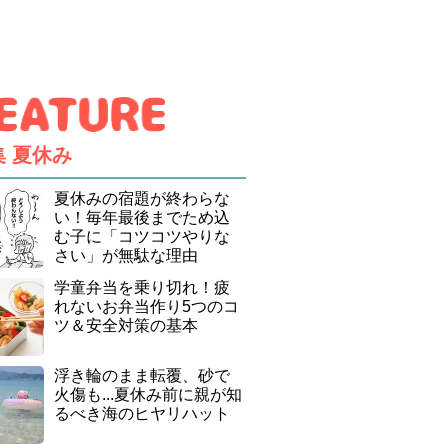
集
夏休み
夏休みの宿題が終わらな
い！毎年最後までため込
む子に「コツコツやりな
さい」が無駄な理由
学童弁当を乗り切れ！疲
れないお弁当作り5つのコ
ツ＆安全対策の基本
浮き輪のまま転覆、砂で
火傷も...夏休み前に親が知
るべき海のヒヤリハット