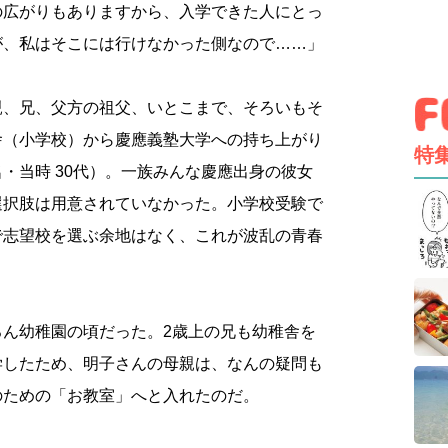
の広がりもありますから、入学できた人にとっ
が、私はそこには行けなかった側なので……」
親、兄、父方の祖父、いとこまで、そろいもそ
舎（小学校）から慶應義塾大学への持ち上がり
特
・当時 30代）。一族みんな慶應出身の彼女
選択肢は用意されていなかった。小学校受験で
で志望校を選ぶ余地はなく、これが波乱の青春
ろん幼稚園の頃だった。2歳上の兄も幼稚舎を
学したため、明子さんの母親は、なんの疑問も
のための「お教室」へと入れたのだ。