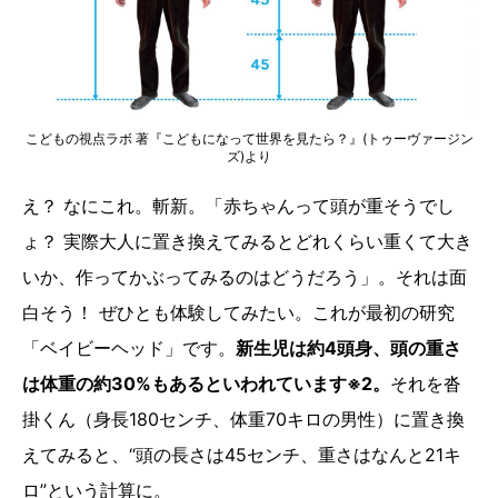
こどもの視点ラボ 著『こどもになって世界を見たら？』(トゥーヴァージン
ズ)より
え？ なにこれ。斬新。「赤ちゃんって頭が重そうでし
ょ？ 実際大人に置き換えてみるとどれくらい重くて大き
いか、作ってかぶってみるのはどうだろう」。それは面
白そう！ ぜひとも体験してみたい。これが最初の研究
「ベイビーヘッド」です。
新生児は約4頭身、頭の重さ
は体重の約30%もあるといわれています※2。
それを沓
掛くん（身長180センチ、体重70キロの男性）に置き換
えてみると、“頭の長さは45センチ、重さはなんと21キ
ロ”という計算に。