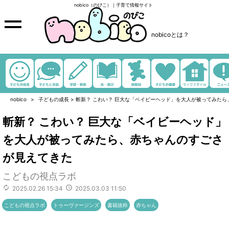
nobico（のびこ）｜子育て情報サイト
nobicoとは？
nobico
子どもの成長
>
斬新？ こわい？ 巨大な「ベイビーヘッド」を大人が被ってみた
斬新？ こわい？ 巨大な「ベイビーヘッド」
を大人が被ってみたら、赤ちゃんのすごさ
が見えてきた
こどもの視点ラボ
2025.02.26 15:34
2025.03.03 11:50
こどもの視点ラボ
トゥーヴァージンズ
書籍抜粋
赤ちゃん