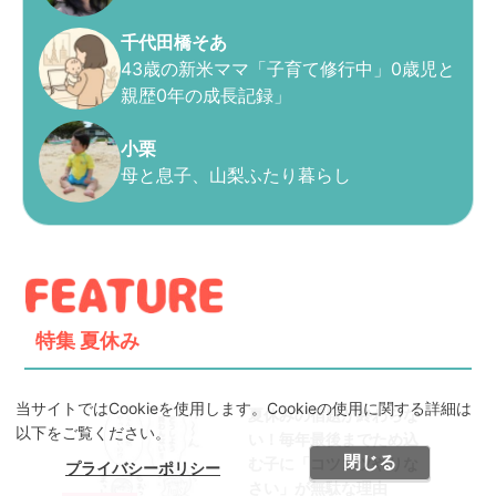
千代田橋そあ
43歳の新米ママ「子育て修行中」0歳児と
親歴0年の成長記録」
小栗
母と息子、山梨ふたり暮らし
特集
夏休み
当サイトではCookieを使用します。Cookieの使用に関する詳細は
夏休みの宿題が終わらな
以下をご覧ください。
い！毎年最後までため込
閉じる
む子に「コツコツやりな
プライバシーポリシー
さい」が無駄な理由