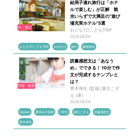
結局子連れ旅行は「ホテ
ルで楽しむ」が正解 観
光いらずで大満足の“遊び
場充実ホテル”5選
本・遊び
おとなTOこどもTRiP
2026.08.06
おとなTOこどもTRiP
お出かけ
旅行
書籍抜粋
読書感想文は「あなう
め」でできる！ 10分で作
文が完成するテンプレと
は？
学習・教育
青木伸生 (監修),粟生こず
え (著)
2026.08.06
Gakken
夏休みの宿題
小学生
粟生こずえ
読書感想文
青木伸生