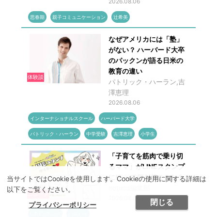
2026.08.06
思春期
親子コミュニケーション
辻希美
なぜアメリカには「塾」
がない？ ハーバード大卒
のパックンが語る日米の
教育の違い
体験談
パトリック・ハーラン,吉
澤恵理
2026.08.06
インターナショナルスクール
ハーバード大学
パトリック・ハーラン
中学受験
吉澤恵理
小学生
「子育てを筋肉で乗り切
るママ」がLINEスタンプ
に!? って何が起こった？
当サイトではCookieを使用します。Cookieの使用に関する詳細は
nobico編集部
以下をご覧ください。
ニュース
2026.08.06
閉じる
プライバシーポリシー
LINEスタンプ
お知らせ