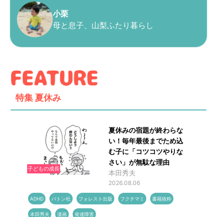
小栗
母と息子、山梨ふたり暮らし
特集
夏休み
夏休みの宿題が終わらな
い！毎年最後までため込
む子に「コツコツやりな
さい」が無駄な理由
子どもの成長
本田秀夫
2026.08.06
ADHD
バトン社
フォレスト出版
フクチマミ
書籍抜粋
本田秀夫
漫画
発達障害