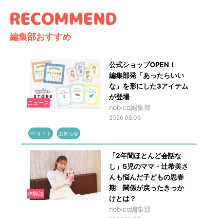
編集部おすすめ
公式ショップOPEN！
編集部発「あったらいい
な」を形にした3アイテム
が登場
ニュース
nobico編集部
2026.08.06
ECサイト
お知らせ
「2年間ほとんど会話な
し」5児のママ・辻希美さ
んも悩んだ子どもの思春
期 関係が戻ったきっか
体験談
けとは？
nobico編集部