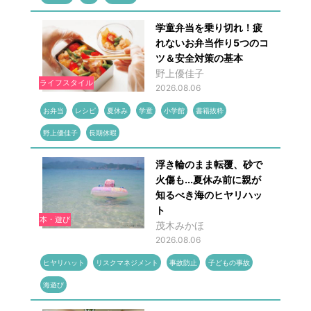
学童弁当を乗り切れ！疲
れないお弁当作り5つのコ
ツ＆安全対策の基本
野上優佳子
ライフスタイル
2026.08.06
お弁当
レシピ
夏休み
学童
小学館
書籍抜粋
野上優佳子
長期休暇
浮き輪のまま転覆、砂で
火傷も...夏休み前に親が
知るべき海のヒヤリハッ
ト
本・遊び
茂木みかほ
2026.08.06
ヒヤリハット
リスクマネジメント
事故防止
子どもの事故
海遊び