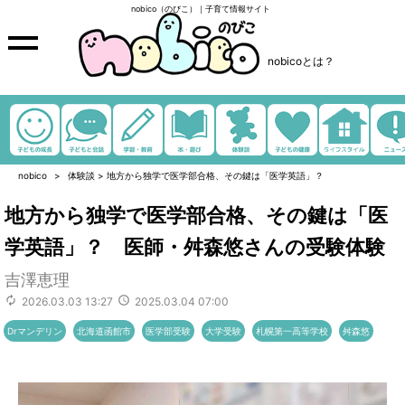
nobico（のびこ）｜子育て情報サイト
nobicoとは？
nobico
体験談
>
地方から独学で医学部合格、その鍵は「医学英語」？
地方から独学で医学部合格、その鍵は「医
学英語」？ 医師・舛森悠さんの受験体験
吉澤恵理
2026.03.03 13:27
2025.03.04 07:00
Drマンデリン
北海道函館市
医学部受験
大学受験
札幌第一高等学校
舛森悠