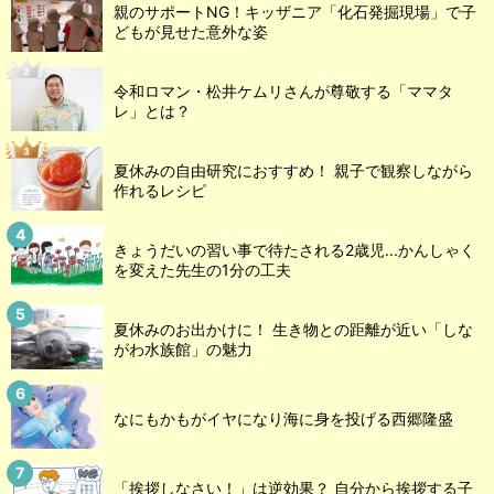
親のサポートNG！キッザニア「化石発掘現場」で子
どもが見せた意外な姿
令和ロマン・松井ケムリさんが尊敬する「ママタ
レ」とは？
夏休みの自由研究におすすめ！ 親子で観察しながら
作れるレシピ
きょうだいの習い事で待たされる2歳児...かんしゃく
を変えた先生の1分の工夫
夏休みのお出かけに！ 生き物との距離が近い「しな
がわ水族館」の魅力
なにもかもがイヤになり海に身を投げる西郷隆盛
「挨拶しなさい！」は逆効果？ 自分から挨拶する子