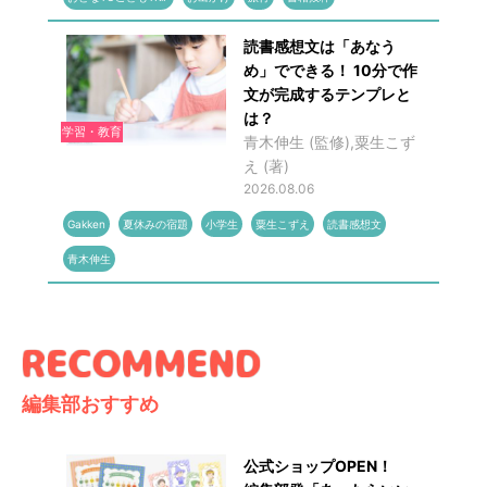
読書感想文は「あなう
め」でできる！ 10分で作
文が完成するテンプレと
は？
学習・教育
青木伸生 (監修),粟生こず
え (著)
2026.08.06
Gakken
夏休みの宿題
小学生
粟生こずえ
読書感想文
青木伸生
編集部おすすめ
公式ショップOPEN！