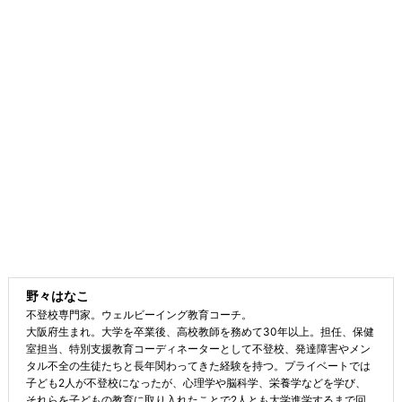
野々はなこ
不登校専門家。ウェルビーイング教育コーチ。
大阪府生まれ。大学を卒業後、高校教師を務めて30年以上。担任、保健
室担当、特別支援教育コーディネーターとして不登校、発達障害やメン
タル不全の生徒たちと長年関わってきた経験を持つ。プライベートでは
子ども2人が不登校になったが、心理学や脳科学、栄養学などを学び、
それらを子どもの教育に取り入れたことで2人とも大学進学するまで回