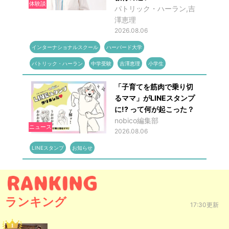
体験談
パトリック・ハーラン,吉
澤恵理
2026.08.06
インターナショナルスクール
ハーバード大学
パトリック・ハーラン
中学受験
吉澤恵理
小学生
「子育てを筋肉で乗り切
るママ」がLINEスタンプ
に!? って何が起こった？
nobico編集部
ニュース
2026.08.06
LINEスタンプ
お知らせ
ランキング
17:30更新