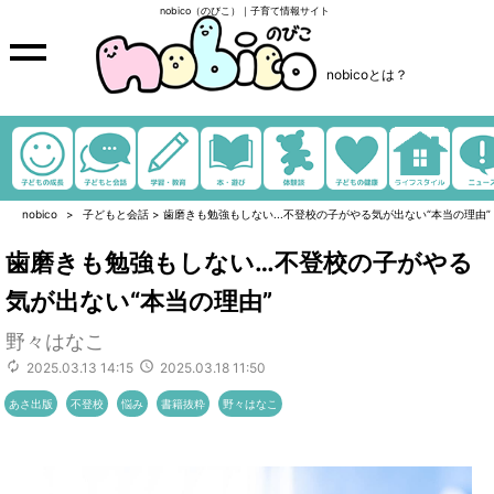
nobico（のびこ）｜子育て情報サイト
nobicoとは？
nobico
子どもと会話
>
歯磨きも勉強もしない...不登校の子がやる気が出ない“本当の理由”
歯磨きも勉強もしない…不登校の子がやる
気が出ない“本当の理由”
野々はなこ
2025.03.13 14:15
2025.03.18 11:50
あさ出版
不登校
悩み
書籍抜粋
野々はなこ