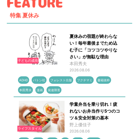
特集
夏休み
夏休みの宿題が終わらな
い！毎年最後までため込
む子に「コツコツやりな
さい」が無駄な理由
子どもの成長
本田秀夫
2026.08.06
ADHD
バトン社
フォレスト出版
フクチマミ
書籍抜粋
本田秀夫
漫画
発達障害
学童弁当を乗り切れ！疲
れないお弁当作り5つのコ
ツ＆安全対策の基本
野上優佳子
ライフスタイル
2026.08.06