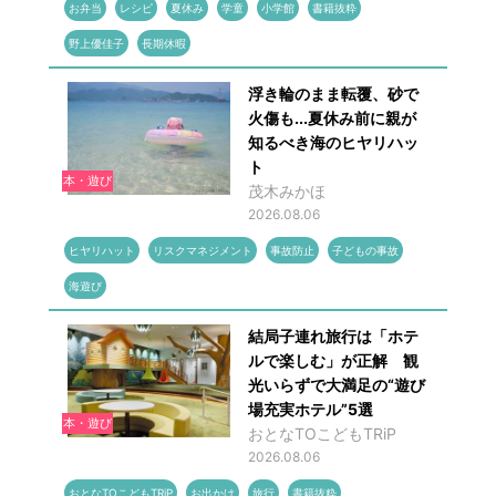
お弁当
レシピ
夏休み
学童
小学館
書籍抜粋
野上優佳子
長期休暇
浮き輪のまま転覆、砂で
火傷も...夏休み前に親が
知るべき海のヒヤリハッ
ト
本・遊び
茂木みかほ
2026.08.06
ヒヤリハット
リスクマネジメント
事故防止
子どもの事故
海遊び
結局子連れ旅行は「ホテ
ルで楽しむ」が正解 観
光いらずで大満足の“遊び
場充実ホテル”5選
本・遊び
おとなTOこどもTRiP
2026.08.06
おとなTOこどもTRiP
お出かけ
旅行
書籍抜粋