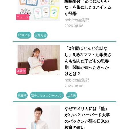
編集部発「あったらいい
な」を形にした3アイテム
が登場
ニュース
nobico編集部
2026.08.06
ECサイト
お知らせ
「2年間ほとんど会話な
し」5児のママ・辻希美さ
んも悩んだ子どもの思春
期 関係が戻ったきっか
体験談
けとは？
nobico編集部
2026.08.06
思春期
親子コミュニケーション
辻希美
なぜアメリカには「塾」
がない？ ハーバード大卒
のパックンが語る日米の
教育の違い