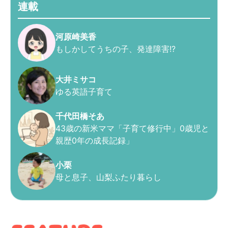
連載
河原崎美香
もしかしてうちの子、発達障害!?
大井ミサコ
ゆる英語子育て
千代田橋そあ
43歳の新米ママ「子育て修行中」0歳児と
親歴0年の成長記録」
小栗
母と息子、山梨ふたり暮らし