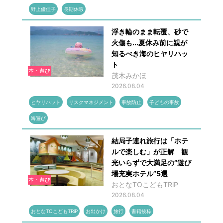
野上優佳子
長期休暇
浮き輪のまま転覆、砂で
火傷も...夏休み前に親が
知るべき海のヒヤリハッ
ト
本・遊び
茂木みかほ
2026.08.04
ヒヤリハット
リスクマネジメント
事故防止
子どもの事故
海遊び
結局子連れ旅行は「ホテ
ルで楽しむ」が正解 観
光いらずで大満足の“遊び
場充実ホテル”5選
本・遊び
おとなTOこどもTRiP
2026.08.04
おとなTOこどもTRiP
お出かけ
旅行
書籍抜粋