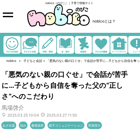
nobico（のびこ）｜子育て情報サイト
nobicoとは？
nobico
子どもと会話
>
「悪気のない親の口ぐせ」で会話が苦手に...子どもから自信を奪っ
「悪気のない親の口ぐせ」で会話が苦手
に…子どもから自信を奪った父の“正し
さ”へのこだわり
馬場啓介
2025.03.25 10:04
2025.03.27 11:50
あさ出版
悩み
書籍抜粋
親子コミュニケーション
馬場啓介