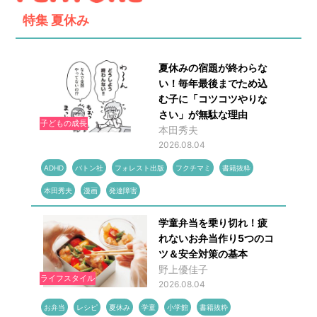
特集
夏休み
夏休みの宿題が終わらな
い！毎年最後までため込
む子に「コツコツやりな
さい」が無駄な理由
子どもの成長
本田秀夫
2026.08.04
ADHD
バトン社
フォレスト出版
フクチマミ
書籍抜粋
本田秀夫
漫画
発達障害
学童弁当を乗り切れ！疲
れないお弁当作り5つのコ
ツ＆安全対策の基本
野上優佳子
ライフスタイル
2026.08.04
お弁当
レシピ
夏休み
学童
小学館
書籍抜粋