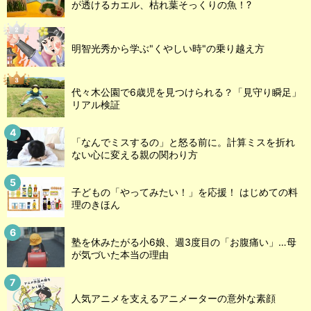
が透けるカエル、枯れ葉そっくりの魚！?
明智光秀から学ぶ"くやしい時"の乗り越え方
代々木公園で6歳児を見つけられる？「見守り瞬足」
リアル検証
「なんでミスするの」と怒る前に。計算ミスを折れ
ない心に変える親の関わり方
子どもの「やってみたい！」を応援！ はじめての料
理のきほん
塾を休みたがる小6娘、週3度目の「お腹痛い」…母
が気づいた本当の理由
人気アニメを支えるアニメーターの意外な素顔