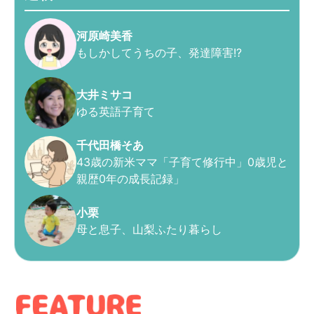
河原崎美香
もしかしてうちの子、発達障害!?
大井ミサコ
ゆる英語子育て
千代田橋そあ
43歳の新米ママ「子育て修行中」0歳児と
親歴0年の成長記録」
小栗
母と息子、山梨ふたり暮らし