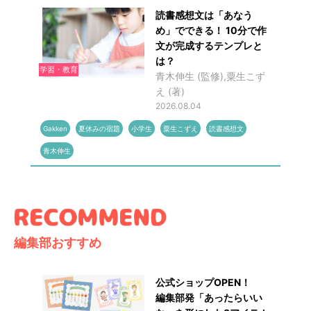
読書感想文は「あなう
め」でできる！ 10分で作
文が完成するテンプレと
は？
学習・教育
青木伸生 (監修),粟生こず
え (著)
2026.08.04
Gakken
夏休みの宿題
小学生
粟生こずえ
読書感想文
青木伸生
編集部おすすめ
公式ショップOPEN！
編集部発「あったらいい