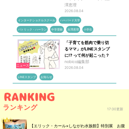
澤恵理
2026.08.04
インターナショナルスクール
ハーバード大学
パトリック・ハーラン
中学受験
吉澤恵理
小学生
「子育てを筋肉で乗り切
るママ」がLINEスタンプ
に!? って何が起こった？
nobico編集部
ニュース
2026.08.04
LINEスタンプ
お知らせ
ランキング
17:30更新
【エリック・カール×しながわ水族館】特別展 お腹