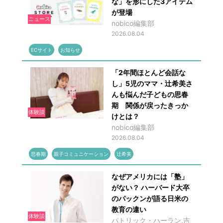
な」を形にした3アイテム
が登場
ニュース
nobico編集部
2026.08.04
ECサイト
お知らせ
「2年間ほとんど会話な
し」5児のママ・辻希美さ
んも悩んだ子どもの思春
期 関係が戻ったきっか
体験談
けとは？
nobico編集部
2026.08.04
思春期
親子コミュニケーション
辻希美
なぜアメリカには「塾」
がない？ ハーバード大卒
のパックンが語る日米の
教育の違い
体験談
パトリック・ハーラン,吉