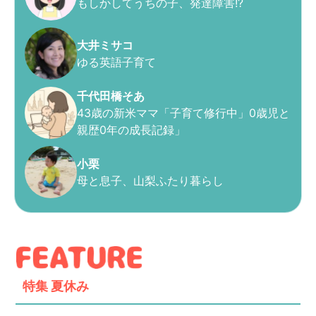
もしかしてうちの子、発達障害!?
大井ミサコ
ゆる英語子育て
千代田橋そあ
43歳の新米ママ「子育て修行中」0歳児と
親歴0年の成長記録」
小栗
母と息子、山梨ふたり暮らし
特集
夏休み