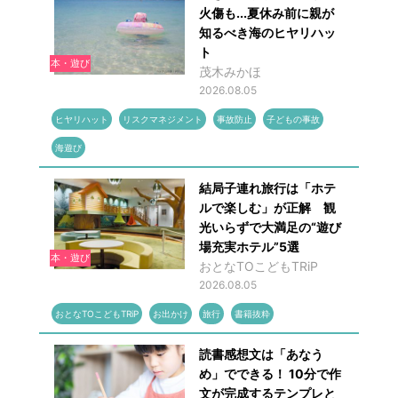
火傷も...夏休み前に親が
知るべき海のヒヤリハッ
ト
本・遊び
茂木みかほ
2026.08.05
ヒヤリハット
リスクマネジメント
事故防止
子どもの事故
海遊び
結局子連れ旅行は「ホテ
ルで楽しむ」が正解 観
光いらずで大満足の“遊び
場充実ホテル”5選
本・遊び
おとなTOこどもTRiP
2026.08.05
おとなTOこどもTRiP
お出かけ
旅行
書籍抜粋
読書感想文は「あなう
め」でできる！ 10分で作
文が完成するテンプレと