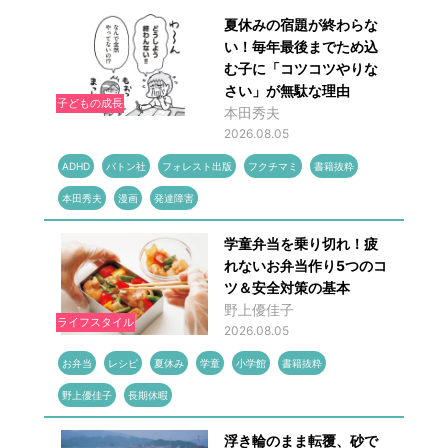
夏休みの宿題が終わらな
い！毎年最後までため込
む子に「コツコツやりな
さい」が無駄な理由
子どもの成長
本田秀夫
2026.08.05
ADHD
バトン社
フォレスト出版
フクチマミ
書籍抜粋
本田秀夫
漫画
発達障害
学童弁当を乗り切れ！疲
れないお弁当作り5つのコ
ツ＆安全対策の基本
野上優佳子
ライフスタイル
2026.08.05
お弁当
レシピ
夏休み
学童
小学館
書籍抜粋
野上優佳子
長期休暇
浮き輪のまま転覆、砂で