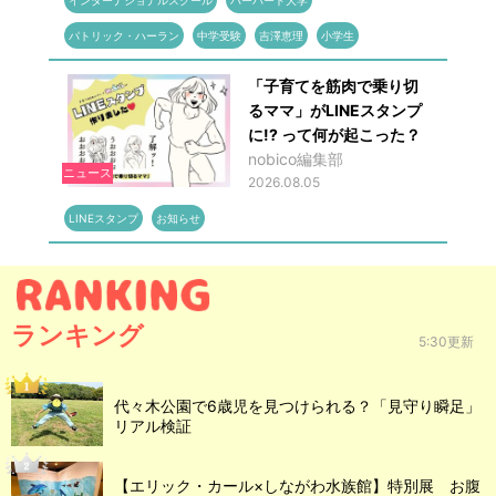
パトリック・ハーラン
中学受験
吉澤恵理
小学生
「子育てを筋肉で乗り切
るママ」がLINEスタンプ
に!? って何が起こった？
nobico編集部
ニュース
2026.08.05
LINEスタンプ
お知らせ
ランキング
5:30更新
代々木公園で6歳児を見つけられる？「見守り瞬足」
リアル検証
【エリック・カール×しながわ水族館】特別展 お腹