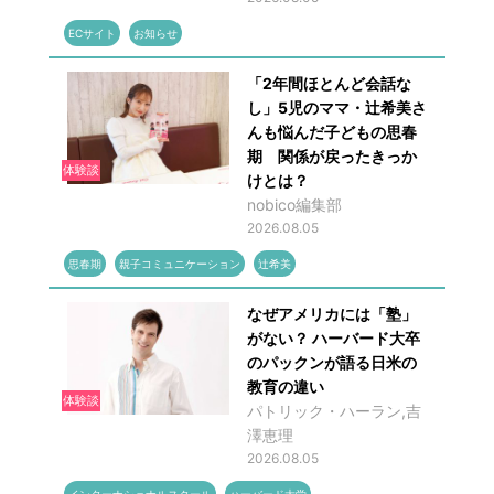
ECサイト
お知らせ
「2年間ほとんど会話な
し」5児のママ・辻希美さ
んも悩んだ子どもの思春
期 関係が戻ったきっか
体験談
けとは？
nobico編集部
2026.08.05
思春期
親子コミュニケーション
辻希美
なぜアメリカには「塾」
がない？ ハーバード大卒
のパックンが語る日米の
教育の違い
体験談
パトリック・ハーラン,吉
澤恵理
2026.08.05
インターナショナルスクール
ハーバード大学