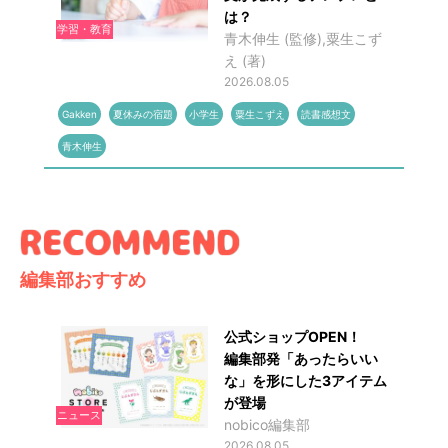
は？
学習・教育
青木伸生 (監修),粟生こず
え (著)
2026.08.05
Gakken
夏休みの宿題
小学生
粟生こずえ
読書感想文
青木伸生
編集部おすすめ
公式ショップOPEN！
編集部発「あったらいい
な」を形にした3アイテム
が登場
ニュース
nobico編集部
2026.08.05