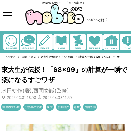
nobico（のびこ）｜子育て情報サイト
nobicoとは？
nobico
学習・教育
>
東大生が伝授！「68×99」の計算が一瞬で楽になるすごワザ
東大生が伝授！「68×99」の計算が一瞬で
楽になるすごワザ
永田耕作(著),西岡壱誠(監修)
2025.03.31 18:08
2025.04.08 11:50
実務教育出版
小学生の勉強
東大
永田耕作
算数
西岡壱誠