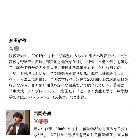
永田耕作
現役東大生。2001年生まれ。学習塾に入らずに東大へ現役合格。中学・
高校は野球部に所属、部活動と勉強を並行し「練習で自分の苦手を潰し
て、試合で自分の力を最大限に発揮する準備をする」という努力の
「型」を勉強にも活かして受験勉強を乗り切る。現在は株式会社カル
ペ・ディエムに所属し、全国の学校や自治体で200回以上の講演活動を
行いながら、まとめた知見を記事や書籍などで紹介している。著書に
『東大式 ナンプレドリル』（彩図社）『こーさく先生と学ぶ 中学数
学のきほん60レッスン』（文英堂）など多数。
西岡壱誠
東大生作家。1996年生まれ。偏差値35から東大を目指す
も2浪し、3年目から勉強法を見直して偏差値70、東大模