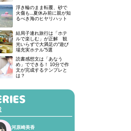
浮き輪のまま転覆、砂で
火傷も...夏休み前に親が知
るべき海のヒヤリハット
結局子連れ旅行は「ホテ
ルで楽しむ」が正解 観
光いらずで大満足の“遊び
場充実ホテル”5選
読書感想文は「あなう
め」でできる！ 10分で作
文が完成するテンプレと
は？
載
河原崎美香