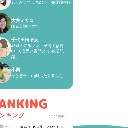
もしかしてうちの子、発達障害!?
大井ミサコ
ゆる英語子育て
千代田橋そあ
43歳の新米ママ「子育て修行
中」0歳児と親歴0年の成長記
録」
小栗
母と息子、山梨ふたり暮らし
ンキング
11:30更新
夏休みのお出かけに！ 生