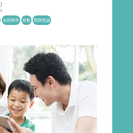
)
50
永田耕作
算数
西岡壱誠