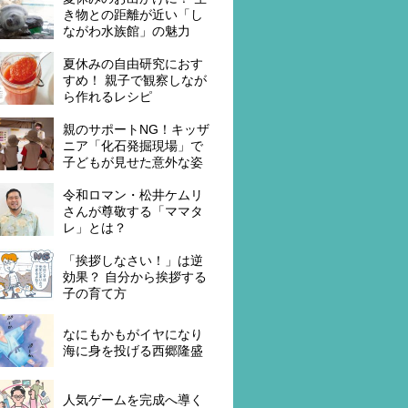
き物との距離が近い「し
ながわ水族館」の魅力
夏休みの自由研究におす
すめ！ 親子で観察しなが
ら作れるレシピ
親のサポートNG！キッザ
ニア「化石発掘現場」で
子どもが見せた意外な姿
令和ロマン・松井ケムリ
さんが尊敬する「ママタ
レ」とは？
「挨拶しなさい！」は逆
効果？ 自分から挨拶する
子の育て方
なにもかもがイヤになり
海に身を投げる西郷隆盛
人気ゲームを完成へ導く