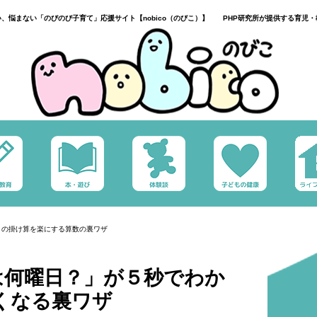
い、悩まない「のびのび子育て」応援サイト【nobico（のびこ）】 PHP研究所が提供する育児・
」の掛け算を楽にする算数の裏ワザ
は何曜日？」が５秒でわか
くなる裏ワザ