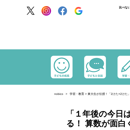
比べな
nobico
学習・教育
>
東大生が伝授！「2けた×2けた
「１年後の今日
る！ 算数が面白