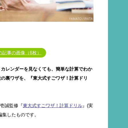
の記事の画像（6枚）
、カレンダーを見なくても、簡単な計算でわか
数の裏ワザを、『東大式すごワザ！計算ドリ
岡壱誠監修『
東大式すごワザ！計算ドリル
』(実
編集したものです。