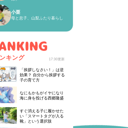
小栗
母と息子、山梨ふたり暮らし
ンキング
17:30更新
「挨拶しなさい！」は逆
効果？ 自分から挨拶する
子の育て方
なにもかもがイヤになり
海に身を投げる西郷隆盛
すぐ消える子に履かせた
い「スマートタグが入る
靴」という選択肢