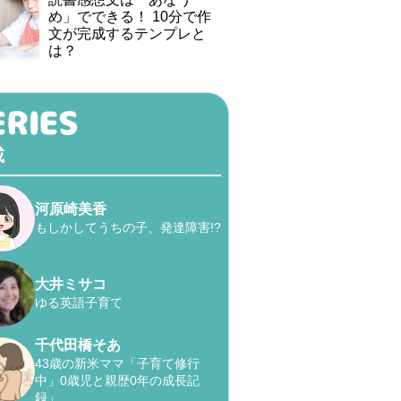
め」でできる！ 10分で作
文が完成するテンプレと
は？
載
河原崎美香
もしかしてうちの子、発達障害!?
大井ミサコ
ゆる英語子育て
千代田橋そあ
43歳の新米ママ「子育て修行
中」0歳児と親歴0年の成長記
録」