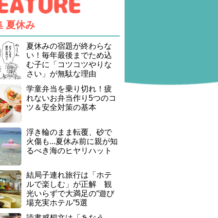
集
夏休み
夏休みの宿題が終わらな
い！毎年最後までため込
む子に「コツコツやりな
さい」が無駄な理由
学童弁当を乗り切れ！疲
れないお弁当作り5つのコ
ツ＆安全対策の基本
浮き輪のまま転覆、砂で
火傷も...夏休み前に親が知
るべき海のヒヤリハット
結局子連れ旅行は「ホテ
ルで楽しむ」が正解 観
光いらずで大満足の“遊び
場充実ホテル”5選
読書感想文は「あなう