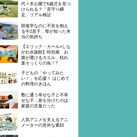
代々木公園で6歳児を見つ
けられる？「見守り瞬
足」リアル検証
部進学なのに不安を抱え
る中2息子…母が知った本
当の気持ち
【エリック・カール×しな
がわ水族館】特別展 お
腹が透けるカエル、枯れ
葉そっくりの魚！?
子どもの「やってみた
い！」を応援！ はじめて
の料理のきほん
塾に通う幸せな子と不幸
せな子…差を分けたのは
家庭の言葉だった
人気アニメを支えるアニ
メーターの意外な素顔