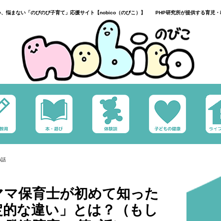
い、悩まない「のびのび子育て」応援サイト【nobico（のびこ）】 PHP研究所が提供する育児・
6話
ママ保育士が初めて知った
定的な違い」とは？（もし