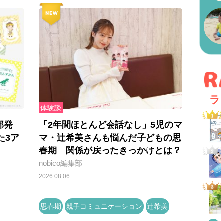
ラ
体験談
部発
「2年間ほとんど会話なし」5児のマ
た3ア
マ・辻希美さんも悩んだ子どもの思
春期 関係が戻ったきっかけとは？
nobico編集部
2026.08.06
思春期
親子コミュニケーション
辻希美