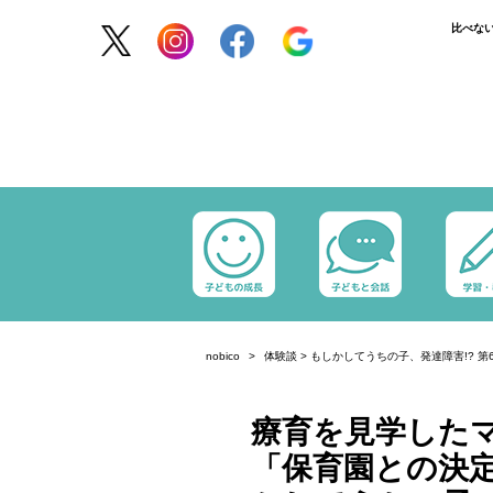
比べな
nobico
体験談
>
もしかしてうちの子、発達障害!? 第
療育を見学した
「保育園との決