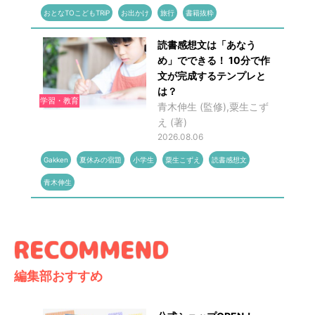
おとなTOこどもTRiP
お出かけ
旅行
書籍抜粋
読書感想文は「あなう
め」でできる！ 10分で作
文が完成するテンプレと
は？
学習・教育
青木伸生 (監修),粟生こず
え (著)
2026.08.06
Gakken
夏休みの宿題
小学生
粟生こずえ
読書感想文
青木伸生
編集部おすすめ