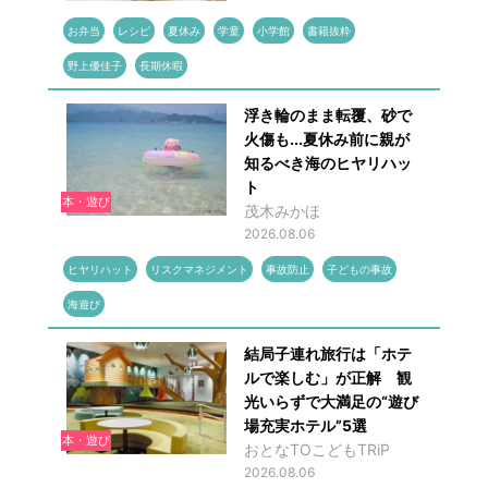
お弁当
レシピ
夏休み
学童
小学館
書籍抜粋
野上優佳子
長期休暇
浮き輪のまま転覆、砂で
火傷も...夏休み前に親が
知るべき海のヒヤリハッ
ト
本・遊び
茂木みかほ
2026.08.06
ヒヤリハット
リスクマネジメント
事故防止
子どもの事故
海遊び
結局子連れ旅行は「ホテ
ルで楽しむ」が正解 観
光いらずで大満足の“遊び
場充実ホテル”5選
本・遊び
おとなTOこどもTRiP
2026.08.06