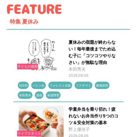
特集
夏休み
夏休みの宿題が終わらな
い！毎年最後までため込
む子に「コツコツやりな
さい」が無駄な理由
子どもの成長
本田秀夫
2026.08.06
ADHD
バトン社
フォレスト出版
フクチマミ
書籍抜粋
本田秀夫
漫画
発達障害
学童弁当を乗り切れ！疲
れないお弁当作り5つのコ
ツ＆安全対策の基本
野上優佳子
ライフスタイル
2026.08.06