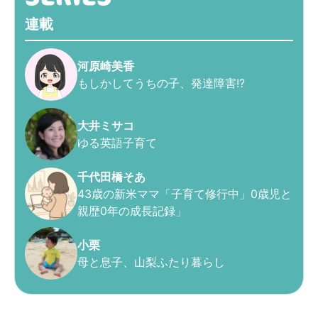
連載
河原崎美香
もしかしてうちの子、発達障害!?
大井ミサコ
ゆる英語子育て
千代田橋そあ
43歳の新米ママ「子育て修行中」0歳児と
親歴0年の成長記録」
小栗
母と息子、山梨ふたり暮らし