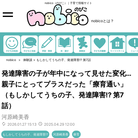
nobico（のびこ）｜子育て情報サイト
nobicoとは？
nobico
体験談
>
もしかしてうちの子、発達障害!? 第7話
発達障害の子が年中になって見せた変化…
親子にとってプラスだった「療育通い」
（もしかしてうちの子、発達障害!? 第7
話）
河原崎美香
2026.01.27 15:13
2025.04.29 12:00
もしかしてうちの子、発達障害!?
河原崎美香
療育