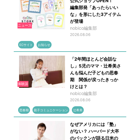
公式ショップOPEN！
編集部発「あったらいい
な」を形にした3アイテム
が登場
ニュース
nobico編集部
2026.08.06
ECサイト
お知らせ
「2年間ほとんど会話な
し」5児のママ・辻希美さ
んも悩んだ子どもの思春
期 関係が戻ったきっか
体験談
けとは？
nobico編集部
2026.08.06
思春期
親子コミュニケーション
辻希美
なぜアメリカには「塾」
がない？ ハーバード大卒
のパックンが語る日米の