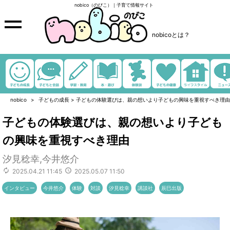
nobico（のびこ）｜子育て情報サイト
nobicoとは？
nobico
子どもの成長
>
子どもの体験選びは、親の想いより子どもの興味を重視すべき理由
子どもの体験選びは、親の想いより子ども
の興味を重視すべき理由
汐見稔幸,今井悠介
2025.04.21 11:45
2025.05.07 11:50
インタビュー
今井悠介
体験
対談
汐見稔幸
講談社
辰巳出版