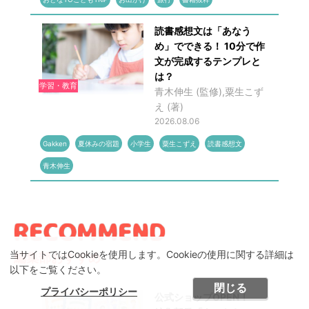
読書感想文は「あなう
め」でできる！ 10分で作
文が完成するテンプレと
は？
学習・教育
青木伸生 (監修),粟生こず
え (著)
2026.08.06
Gakken
夏休みの宿題
小学生
粟生こずえ
読書感想文
青木伸生
当サイトではCookieを使用します。Cookieの使用に関する詳細は
編集部おすすめ
以下をご覧ください。
閉じる
プライバシーポリシー
公式ショップOPEN！