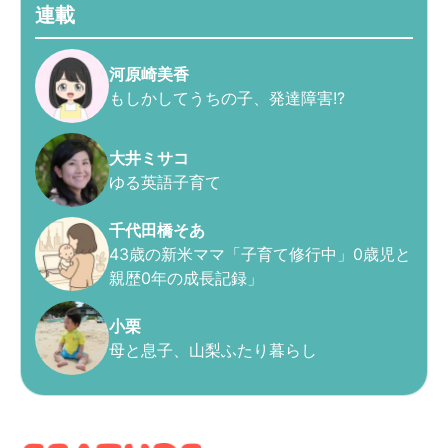
連載
河原崎美香
もしかしてうちの子、発達障害!?
大井ミサコ
ゆる英語子育て
千代田橋そあ
43歳の新米ママ「子育て修行中」0歳児と
親歴0年の成長記録」
小栗
母と息子、山梨ふたり暮らし