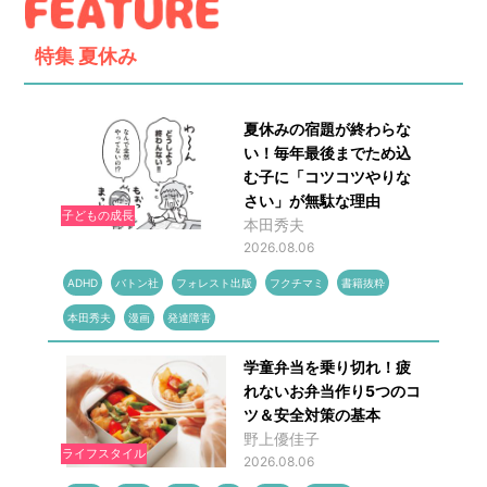
特集
夏休み
夏休みの宿題が終わらな
い！毎年最後までため込
む子に「コツコツやりな
さい」が無駄な理由
子どもの成長
本田秀夫
2026.08.06
ADHD
バトン社
フォレスト出版
フクチマミ
書籍抜粋
本田秀夫
漫画
発達障害
学童弁当を乗り切れ！疲
れないお弁当作り5つのコ
ツ＆安全対策の基本
野上優佳子
ライフスタイル
2026.08.06