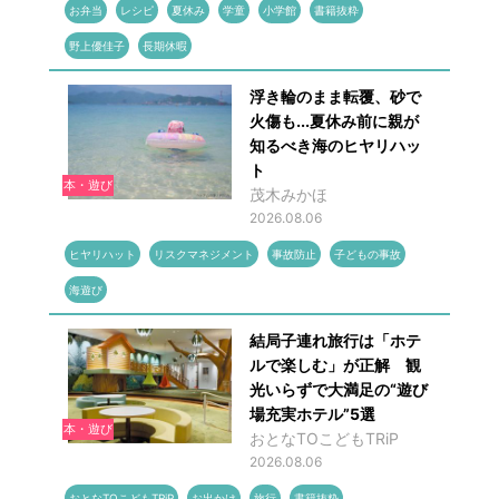
お弁当
レシピ
夏休み
学童
小学館
書籍抜粋
野上優佳子
長期休暇
浮き輪のまま転覆、砂で
火傷も...夏休み前に親が
知るべき海のヒヤリハッ
ト
本・遊び
茂木みかほ
2026.08.06
ヒヤリハット
リスクマネジメント
事故防止
子どもの事故
海遊び
結局子連れ旅行は「ホテ
ルで楽しむ」が正解 観
光いらずで大満足の“遊び
場充実ホテル”5選
本・遊び
おとなTOこどもTRiP
2026.08.06
おとなTOこどもTRiP
お出かけ
旅行
書籍抜粋