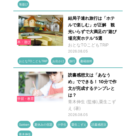
海遊び
結局子連れ旅行は「ホテ
ルで楽しむ」が正解 観
光いらずで大満足の“遊び
場充実ホテル”5選
本・遊び
おとなTOこどもTRiP
2026.08.05
おとなTOこどもTRiP
お出かけ
旅行
書籍抜粋
読書感想文は「あなう
め」でできる！ 10分で作
文が完成するテンプレと
は？
学習・教育
青木伸生 (監修),粟生こず
え (著)
2026.08.05
Gakken
夏休みの宿題
小学生
粟生こずえ
読書感想文
青木伸生