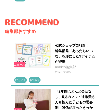
編集部おすすめ
公式ショップOPEN！
編集部発「あったらいい
な」を形にした3アイテム
が登場
ニュース
nobico編集部
2026.08.05
ECサイト
お知らせ
「2年間ほとんど会話な
し」5児のママ・辻希美さ
んも悩んだ子どもの思春
期 関係が戻ったきっか