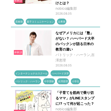
体験談
けとは？
nobico編集部
2026.08.05
思春期
親子コミュニケーション
辻希美
なぜアメリカには「塾」
がない？ ハーバード大卒
のパックンが語る日米の
教育の違い
体験談
パトリック・ハーラン,吉
澤恵理
2026.08.05
インターナショナルスクール
ハーバード大学
パトリック・ハーラン
中学受験
吉澤恵理
小学生
「子育てを筋肉で乗り切
るママ」がLINEスタンプ
に!? って何が起こった？
nobico編集部