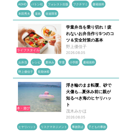
ADHD
バトン社
フォレスト出版
フクチマミ
書籍抜粋
本田秀夫
漫画
発達障害
学童弁当を乗り切れ！疲
れないお弁当作り5つのコ
ツ＆安全対策の基本
野上優佳子
ライフスタイル
2026.08.05
お弁当
レシピ
夏休み
学童
小学館
書籍抜粋
野上優佳子
長期休暇
浮き輪のまま転覆、砂で
火傷も...夏休み前に親が
知るべき海のヒヤリハッ
ト
本・遊び
茂木みかほ
2026.08.05
ヒヤリハット
リスクマネジメント
事故防止
子どもの事故