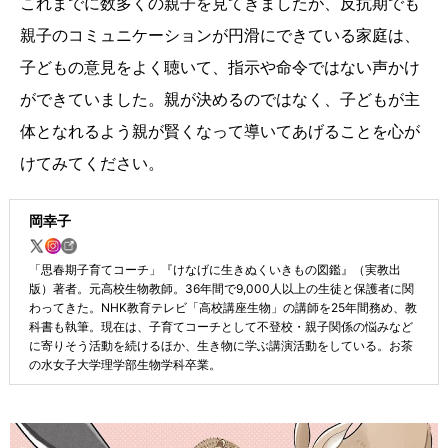
これまでに数多くの親子を見てきましたが、反抗期でも
親子のコミュニケーションが円滑にできている家庭は、
子どもの意見をよく聴いて、指示や命令ではない声かけ
ができていました。親が決めるのではなく、子どもが主
体となれるよう親が賢くなって導いてあげることを心が
けてみてください。
岡幸子
「思春期子育てコーチ」『けなげに生きぬくいきもの図鑑』（実教出
版）著者。元高校生物教師。36年間で9,000人以上の生徒と保護者に関
わってきた。NHK教育テレビ「高校講座生物」の講師を25年間務め、教
科書も執筆。現在は、子育てコーチとして不登校・親子関係の悩みなど
に寄りそう活動を続けるほか、生き物に学ぶ講演活動をしている。お茶
の水女子大学理学部生物学科卒業。