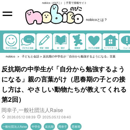
nobico（のびこ）｜子育て情報サイト
nobicoとは？
nobico
子どもと会話
>
反抗期の中学生が「自分から勉強するようになる」言葉
反抗期の中学生が「自分から勉強するよう
になる」親の言葉がけ（思春期の子との接
し方は、やさしい動物たちが教えてくれる
第2回）
岡幸子,一般社団法人Raise
2026.05.12 08:39
2025.05.12 08:40
一般社団法人Raise
中学生
反抗期
岡幸子
思春期