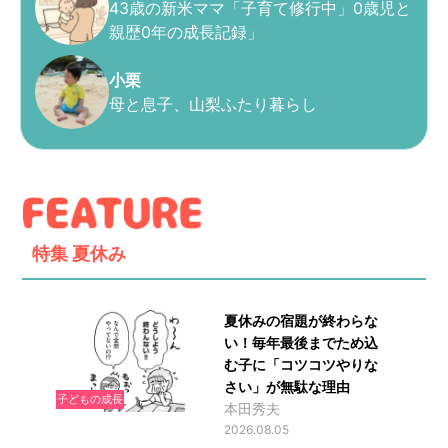
43歳の新米ママ「子育て修行中」0歳児と
親歴0年の成長記録」
小栗
母と息子、山梨ふたり暮らし
特集
夏休み
夏休みの宿題が終わらな
い！毎年最後までため込
む子に「コツコツやりな
さい」が無駄な理由
子どもの成長
本田秀夫
2026.08.05