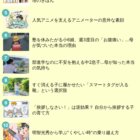
理のきほん
人気アニメを支えるアニメーターの意外な素顔
塾を休みたがる小6娘、週3度目の「お腹痛い」…母
が気づいた本当の理由
部進学なのに不安を抱える中2息子…母が知った本当
の気持ち
すぐ消える子に履かせたい「スマートタグが入る
靴」という選択肢
「挨拶しなさい！」は逆効果？ 自分から挨拶する子
の育て方
明智光秀から学ぶ"くやしい時"の乗り越え方