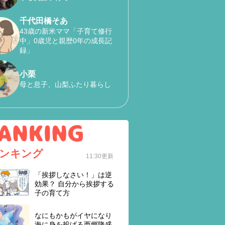
千代田橋そあ
43歳の新米ママ「子育て修行
中」0歳児と親歴0年の成長記
録」
小栗
母と息子、山梨ふたり暮らし
ンキング
11:30更新
「挨拶しなさい！」は逆
効果？ 自分から挨拶する
子の育て方
なにもかもがイヤになり
海に身を投げる西郷隆盛