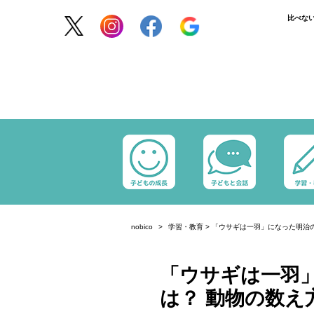
比べな
nobico
学習・教育
>
「ウサギは一羽」になった明治
「ウサギは一羽
は？ 動物の数え