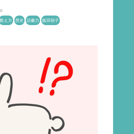
50
数え方
歴史
語彙力
飯田朝子