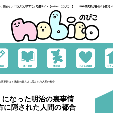
い、悩まない「のびのび子育て」応援サイト【nobico（のびこ）】 PHP研究所が提供する育児・
の裏事情は？ 動物の数え方に隠された人間の都合
」になった明治の裏事情
方に隠された人間の都合