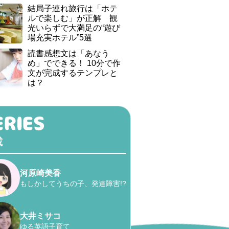
結局子連れ旅行は「ホテ
ルで楽しむ」が正解 観
光いらずで大満足の“遊び
場充実ホテル”5選
読書感想文は「あなう
め」でできる！ 10分で作
文が完成するテンプレと
は？
載
河原崎美香
もしかしてうちの子、発達障害!?
大井ミサコ
ゆる英語子育て