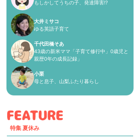
もしかしてうちの子、発達障害!?
大井ミサコ
ゆる英語子育て
千代田橋そあ
43歳の新米ママ「子育て修行中」0歳児と
親歴0年の成長記録」
小栗
母と息子、山梨ふたり暮らし
特集
夏休み