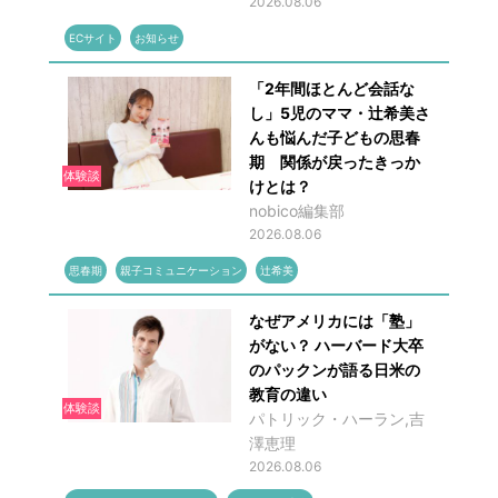
2026.08.06
ECサイト
お知らせ
「2年間ほとんど会話な
し」5児のママ・辻希美さ
んも悩んだ子どもの思春
期 関係が戻ったきっか
体験談
けとは？
nobico編集部
2026.08.06
思春期
親子コミュニケーション
辻希美
なぜアメリカには「塾」
がない？ ハーバード大卒
のパックンが語る日米の
教育の違い
体験談
パトリック・ハーラン,吉
澤恵理
2026.08.06