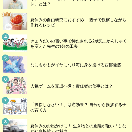
レ」とは？
夏休みの自由研究におすすめ！ 親子で観察しながら
作れるレシピ
きょうだいの習い事で待たされる2歳児...かんしゃく
を変えた先生の1分の工夫
なにもかもがイヤになり海に身を投げる西郷隆盛
人気ゲームを完成へ導く責任者の仕事とは？
「挨拶しなさい！」は逆効果？ 自分から挨拶する子
の育て方
夏休みのお出かけに！ 生き物との距離が近い「しな
がわ水族館」の魅力