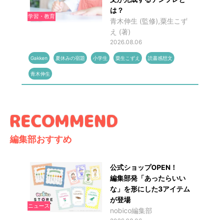
は？
学習・教育
青木伸生 (監修),粟生こず
え (著)
2026.08.06
Gakken
夏休みの宿題
小学生
粟生こずえ
読書感想文
青木伸生
編集部おすすめ
公式ショップOPEN！
編集部発「あったらいい
な」を形にした3アイテム
が登場
ニュース
nobico編集部