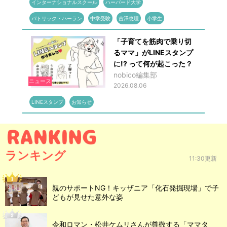
インターナショナルスクール
ハーバード大学
パトリック・ハーラン
中学受験
吉澤恵理
小学生
「子育てを筋肉で乗り切
るママ」がLINEスタンプ
に!? って何が起こった？
nobico編集部
ニュース
2026.08.06
LINEスタンプ
お知らせ
ランキング
11:30更新
親のサポートNG！キッザニア「化石発掘現場」で子
どもが見せた意外な姿
令和ロマン・松井ケムリさんが尊敬する「ママタ