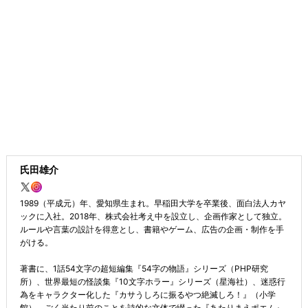
氏田雄介
1989（平成元）年、愛知県生まれ。早稲田大学を卒業後、面白法人カヤ
ックに入社。2018年、株式会社考え中を設立し、企画作家として独立。
ルールや言葉の設計を得意とし、書籍やゲーム、広告の企画・制作を手
がける。
著書に、1話54文字の超短編集『54字の物語』シリーズ（PHP研究
所）、世界最短の怪談集『10文字ホラー』シリーズ（星海社）、迷惑行
為をキャラクター化した『カサうしろに振るやつ絶滅しろ！』（小学
館）、ごく当たり前のことを詩的な文体で綴った『あたりまえポエム』