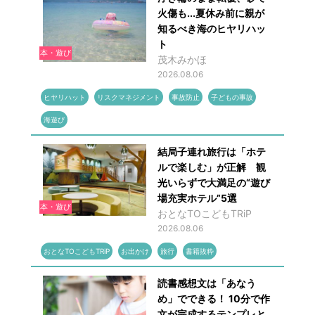
火傷も...夏休み前に親が
知るべき海のヒヤリハッ
ト
本・遊び
茂木みかほ
2026.08.06
ヒヤリハット
リスクマネジメント
事故防止
子どもの事故
海遊び
結局子連れ旅行は「ホテ
ルで楽しむ」が正解 観
光いらずで大満足の“遊び
場充実ホテル”5選
本・遊び
おとなTOこどもTRiP
2026.08.06
おとなTOこどもTRiP
お出かけ
旅行
書籍抜粋
読書感想文は「あなう
め」でできる！ 10分で作
文が完成するテンプレと