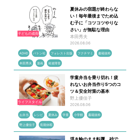
夏休みの宿題が終わらな
い！毎年最後までため込
む子に「コツコツやりな
さい」が無駄な理由
子どもの成長
本田秀夫
2026.08.06
ADHD
バトン社
フォレスト出版
フクチマミ
書籍抜粋
本田秀夫
漫画
発達障害
学童弁当を乗り切れ！疲
れないお弁当作り5つのコ
ツ＆安全対策の基本
野上優佳子
ライフスタイル
2026.08.06
お弁当
レシピ
夏休み
学童
小学館
書籍抜粋
野上優佳子
長期休暇
浮き輪のまま転覆、砂で