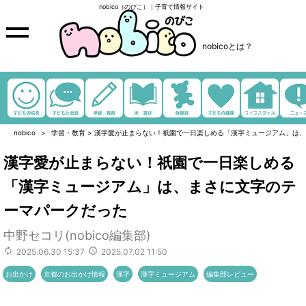
nobico（のびこ）｜子育て情報サイト
nobicoとは？
nobico
学習・教育
>
漢字愛が止まらない！祇園で一日楽しめる「漢字ミュージアム」は、
漢字愛が止まらない！祇園で一日楽しめる
「漢字ミュージアム」は、まさに文字のテ
ーマパークだった
中野セコリ(nobico編集部)
2025.06.30 15:37
2025.07.02 11:50
お出かけ
京都のお出かけ情報
漢字
漢字ミュージアム
編集部レビュー