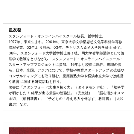
星友啓
スタンフォード・オンラインハイスクール校長。哲学博士。
1977年、東京生まれ。2001年、東京大学文学部思想文化学科哲学専修
課程卒業。02年よ り渡米、03年、テキサスＡ＆Ｍ大学哲学修士 修了。
08年、スタンフォード大学哲学博士修了後、同大学哲学部講師として論
理学で教鞭をとりながら、スタンフォード・オンラインハイスクール・
スタートアッププロジェクトに参加。 16年より校長に就任。現職の傍
ら、日本、米国、アジアにむけて、学校や教育スタートアップ の支援や
コンサルティングにも取り組む。慶應義塾大学や横浜市立大学では経営
や教育 に関する研究活動も行う。
著書に『スタンフォード式 生き抜く力』（ダイヤモンド社）、『脳科学
が明かした！ 結果が出る最強の勉強法』（光文社）、『脳を活かすスマ
ホ術』（朝日新書）、『子どもの「考える力を伸ばす」教科書』（大和
書房）など。