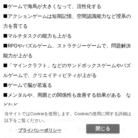
■ゲームで海馬が大きくなって、活性化する
■アクションゲームは短期記憶、空間認識能力など理系の
力を育てる
■マルチタスクの能力も上がる
■RPGやパズルゲーム、ストラテジーゲームで、問題解決
能力が上がる
■「マインクラフト」などのサンドボックスゲームやパズ
ルゲームで、クリエイティビティが上がる
■ゲームで脳が若返る
■メンタルや、周囲との関係性も改善する効果がある な
どなど……。
当サイトではCookieを使用します。Cookieの使用に関する詳細は
一方で、「ゲームをすると成績が下がるのではないか？」
以下をご覧ください。
閉じる
「暴力の原因になるのでは？」「集中力が下がってしま
プライバシーポリシー