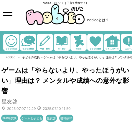
nobico（のびこ）｜子育て情報サイト
nobicoとは？
nobico
子どもの成長
>
ゲームは「やらないより、やったほうがいい」理由は？ メンタル
ゲームは「やらないより、やったほうがい
い」理由は？ メンタルや成績への意外な影
響
星友啓
2025.07.07 12:29
2025.07.10 11:50
PHP研究所
ゲームと子ども
星友啓
書籍抜粋