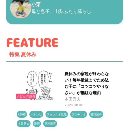
小栗
母と息子、山梨ふたり暮らし
特集
夏休み
夏休みの宿題が終わらな
い！毎年最後までため込
む子に「コツコツやりな
さい」が無駄な理由
子どもの成長
本田秀夫
2026.08.06
ADHD
バトン社
フォレスト出版
フクチマミ
書籍抜粋
本田秀夫
漫画
発達障害