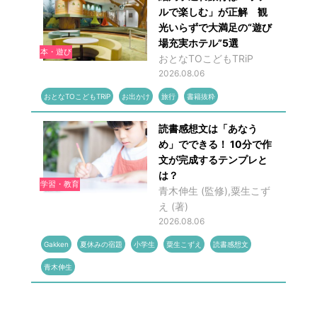
ルで楽しむ」が正解 観
光いらずで大満足の“遊び
場充実ホテル”5選
本・遊び
おとなTOこどもTRiP
2026.08.06
おとなTOこどもTRiP
お出かけ
旅行
書籍抜粋
読書感想文は「あなう
め」でできる！ 10分で作
文が完成するテンプレと
は？
学習・教育
青木伸生 (監修),粟生こず
え (著)
2026.08.06
Gakken
夏休みの宿題
小学生
粟生こずえ
読書感想文
青木伸生