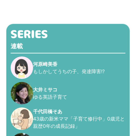
連載
河原崎美香
もしかしてうちの子、発達障害!?
大井ミサコ
ゆる英語子育て
千代田橋そあ
43歳の新米ママ「子育て修行中」0歳児と
親歴0年の成長記録」