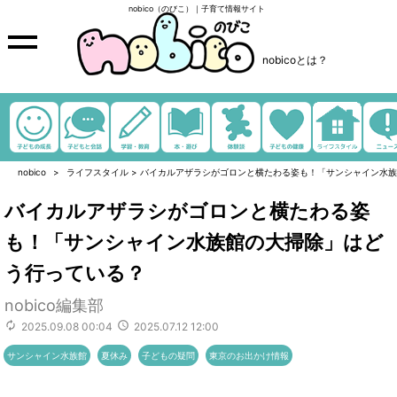
nobico（のびこ）｜子育て情報サイト
nobicoとは？
nobico
ライフスタイル
>
バイカルアザラシがゴロンと横たわる姿も！「サンシャイン水族
バイカルアザラシがゴロンと横たわる姿
も！「サンシャイン水族館の大掃除」はど
う行っている？
nobico編集部
2025.09.08 00:04
2025.07.12 12:00
サンシャイン水族館
夏休み
子どもの疑問
東京のお出かけ情報