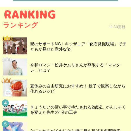
ランキング
11:30更新
親のサポートNG！キッザニア「化石発掘現場」で子
どもが見せた意外な姿
令和ロマン・松井ケムリさんが尊敬する「ママタ
レ」とは？
夏休みの自由研究におすすめ！ 親子で観察しながら
作れるレシピ
きょうだいの習い事で待たされる2歳児...かんしゃく
を変えた先生の1分の工夫
なにもかもがイヤになり海に身を投げる西郷隆盛