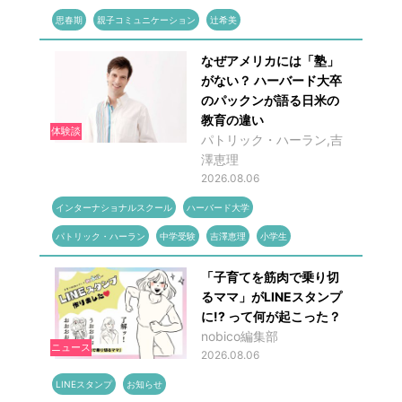
思春期
親子コミュニケーション
辻希美
なぜアメリカには「塾」
がない？ ハーバード大卒
のパックンが語る日米の
教育の違い
体験談
パトリック・ハーラン,吉
澤恵理
2026.08.06
インターナショナルスクール
ハーバード大学
パトリック・ハーラン
中学受験
吉澤恵理
小学生
「子育てを筋肉で乗り切
るママ」がLINEスタンプ
に!? って何が起こった？
nobico編集部
ニュース
2026.08.06
LINEスタンプ
お知らせ