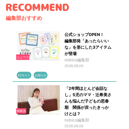
編集部おすすめ
公式ショップOPEN！
編集部発「あったらいい
な」を形にした3アイテム
が登場
ニュース
nobico編集部
2026.08.06
ECサイト
お知らせ
「2年間ほとんど会話な
し」5児のママ・辻希美さ
んも悩んだ子どもの思春
期 関係が戻ったきっか
体験談
けとは？
nobico編集部
2026.08.06