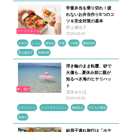
学童弁当を乗り切れ！疲
れないお弁当作り5つのコ
ツ＆安全対策の基本
野上優佳子
ライフスタイル
2026.08.06
お弁当
レシピ
夏休み
学童
小学館
書籍抜粋
野上優佳子
長期休暇
浮き輪のまま転覆、砂で
火傷も...夏休み前に親が
知るべき海のヒヤリハッ
ト
本・遊び
茂木みかほ
2026.08.06
ヒヤリハット
リスクマネジメント
事故防止
子どもの事故
海遊び
結局子連れ旅行は「ホテ