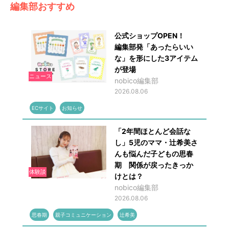
編集部おすすめ
公式ショップOPEN！
編集部発「あったらいい
な」を形にした3アイテム
が登場
ニュース
nobico編集部
2026.08.06
ECサイト
お知らせ
「2年間ほとんど会話な
し」5児のママ・辻希美さ
んも悩んだ子どもの思春
期 関係が戻ったきっか
体験談
けとは？
nobico編集部
2026.08.06
思春期
親子コミュニケーション
辻希美