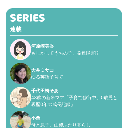
連載
河原崎美香
もしかしてうちの子、発達障害!?
大井ミサコ
ゆる英語子育て
千代田橋そあ
43歳の新米ママ「子育て修行中」0歳児と
親歴0年の成長記録」
小栗
母と息子、山梨ふたり暮らし