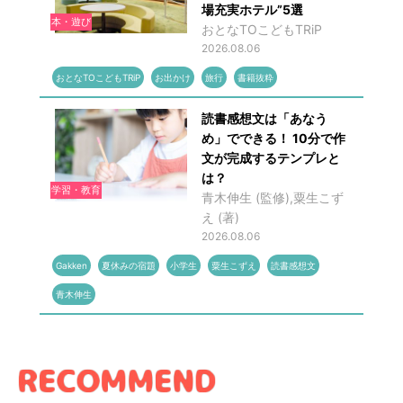
場充実ホテル”5選
本・遊び
おとなTOこどもTRiP
2026.08.06
おとなTOこどもTRiP
お出かけ
旅行
書籍抜粋
読書感想文は「あなう
め」でできる！ 10分で作
文が完成するテンプレと
は？
学習・教育
青木伸生 (監修),粟生こず
え (著)
2026.08.06
Gakken
夏休みの宿題
小学生
粟生こずえ
読書感想文
青木伸生