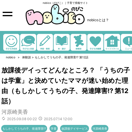
nobico（のびこ）｜子育て情報サイト
nobicoとは？
nobico
体験談
>
もしかしてうちの子、発達障害!? 第12話
放課後デイってどんなところ？ 「うちの子
は学童」と決めていたママが迷い始めた理
由（もしかしてうちの子、発達障害!? 第12
話）
河原崎美香
2025.09.08 00:22
2025.07.14 12:00
もしかしてうちの子、発達障害!?
学童
放課後デイサービス
河原崎美香