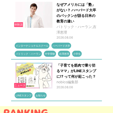
なぜアメリカには「塾」
がない？ ハーバード大卒
のパックンが語る日米の
教育の違い
体験談
パトリック・ハーラン,吉
澤恵理
2026.08.06
インターナショナルスクール
ハーバード大学
パトリック・ハーラン
中学受験
吉澤恵理
小学生
「子育てを筋肉で乗り切
るママ」がLINEスタンプ
に!? って何が起こった？
nobico編集部
ニュース
2026.08.06
LINEスタンプ
お知らせ