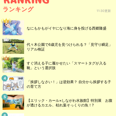
ランキング
11:30更新
なにもかもがイヤになり海に身を投げる西郷隆盛
代々木公園で6歳児を見つけられる？「見守り瞬足」
リアル検証
すぐ消える子に履かせたい「スマートタグが入る
靴」という選択肢
「挨拶しなさい！」は逆効果？ 自分から挨拶する子
の育て方
【エリック・カール×しながわ水族館】特別展 お腹
が透けるカエル、枯れ葉そっくりの魚！?