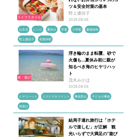
ツ＆安全対策の基本
野上優佳子
ライフスタイル
2026.08.06
お弁当
レシピ
夏休み
学童
小学館
書籍抜粋
野上優佳子
長期休暇
浮き輪のまま転覆、砂で
火傷も...夏休み前に親が
知るべき海のヒヤリハッ
ト
本・遊び
茂木みかほ
2026.08.06
ヒヤリハット
リスクマネジメント
事故防止
子どもの事故
海遊び
結局子連れ旅行は「ホテ
ルで楽しむ」が正解 観
光いらずで大満足の“遊び