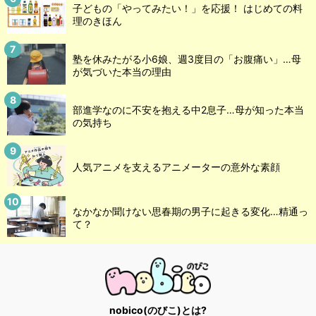
子どもの「やってみたい！」を応援！ はじめての料
理のきほん
塾を休みたがる小6娘、週3度目の「お腹痛い」…母
が気づいた本当の理由
部進学なのに不安を抱える中2息子…母が知った本当
の気持ち
人気アニメを支えるアニメーターの意外な素顔
なかなか聞けない思春期の男子に起きる変化…精通っ
て？
nobico(のびこ)とは?