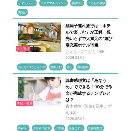
ヒヤリハット
リスクマネジメント
事故防止
子どもの事故
海遊び
結局子連れ旅行は「ホテ
ルで楽しむ」が正解 観
光いらずで大満足の“遊び
場充実ホテル”5選
本・遊び
おとなTOこどもTRiP
2026.08.06
おとなTOこどもTRiP
お出かけ
旅行
書籍抜粋
読書感想文は「あなう
め」でできる！ 10分で作
文が完成するテンプレと
は？
学習・教育
青木伸生 (監修),粟生こず
え (著)
2026.08.06
Gakken
夏休みの宿題
小学生
粟生こずえ
読書感想文