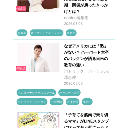
期 関係が戻ったきっか
体験談
けとは？
nobico編集部
2026.08.06
思春期
親子コミュニケーション
辻希美
なぜアメリカには「塾」
がない？ ハーバード大卒
のパックンが語る日米の
教育の違い
体験談
パトリック・ハーラン,吉
澤恵理
2026.08.06
インターナショナルスクール
ハーバード大学
パトリック・ハーラン
中学受験
吉澤恵理
小学生
「子育てを筋肉で乗り切
るママ」がLINEスタンプ
に!? って何が起こった？