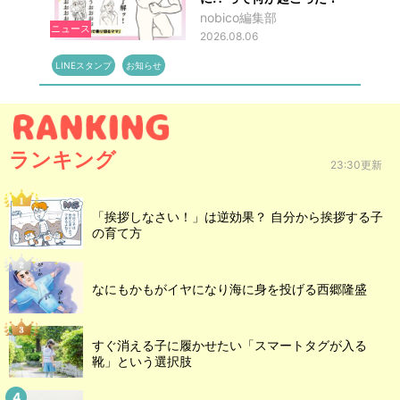
nobico編集部
ニュース
2026.08.06
LINEスタンプ
お知らせ
ランキング
23:30更新
「挨拶しなさい！」は逆効果？ 自分から挨拶する子
の育て方
なにもかもがイヤになり海に身を投げる西郷隆盛
すぐ消える子に履かせたい「スマートタグが入る
靴」という選択肢