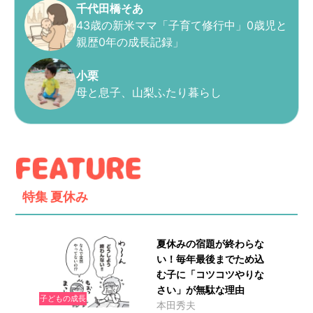
千代田橋そあ
43歳の新米ママ「子育て修行中」0歳児と
親歴0年の成長記録」
小栗
母と息子、山梨ふたり暮らし
特集
夏休み
夏休みの宿題が終わらな
い！毎年最後までため込
む子に「コツコツやりな
さい」が無駄な理由
子どもの成長
本田秀夫