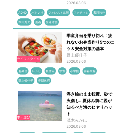
2026.08.06
ADHD
バトン社
フォレスト出版
フクチマミ
書籍抜粋
本田秀夫
漫画
発達障害
学童弁当を乗り切れ！疲
れないお弁当作り5つのコ
ツ＆安全対策の基本
野上優佳子
ライフスタイル
2026.08.06
お弁当
レシピ
夏休み
学童
小学館
書籍抜粋
野上優佳子
長期休暇
浮き輪のまま転覆、砂で
火傷も...夏休み前に親が
知るべき海のヒヤリハッ
ト
本・遊び
茂木みかほ
2026.08.06