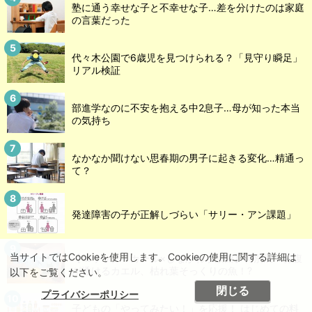
塾に通う幸せな子と不幸せな子…差を分けたのは家庭
の言葉だった
代々木公園で6歳児を見つけられる？「見守り瞬足」
リアル検証
部進学なのに不安を抱える中2息子…母が知った本当
の気持ち
なかなか聞けない思春期の男子に起きる変化…精通っ
て？
発達障害の子が正解しづらい「サリー・アン課題」
当サイトではCookieを使用します。Cookieの使用に関する詳細は
【エリック・カール×しながわ水族館】特別展 お腹
が透けるカエル、枯れ葉そっくりの魚！?
以下をご覧ください。
閉じる
プライバシーポリシー
子どもの「やってみたい！」を応援！ はじめての料