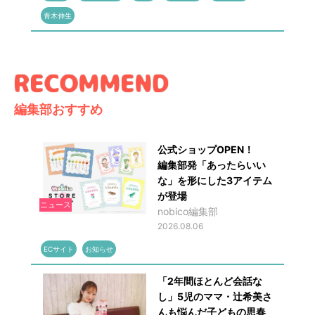
青木伸生
編集部おすすめ
公式ショップOPEN！
編集部発「あったらいい
な」を形にした3アイテム
が登場
ニュース
nobico編集部
2026.08.06
ECサイト
お知らせ
「2年間ほとんど会話な
し」5児のママ・辻希美さ
んも悩んだ子どもの思春