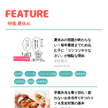
特集
夏休み
夏休みの宿題が終わらな
い！毎年最後までため込
む子に「コツコツやりな
さい」が無駄な理由
子どもの成長
本田秀夫
2026.08.05
ADHD
バトン社
フォレスト出版
フクチマミ
書籍抜粋
本田秀夫
漫画
発達障害
学童弁当を乗り切れ！疲
れないお弁当作り5つのコ
ツ＆安全対策の基本