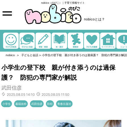
nobico（のびこ）｜子育て情報サイト
nobicoとは？
nobico
子どもと会話
>
小学生の登下校 親が付き添うのは過保護？ 防犯の専門家が解説
小学生の登下校 親が付き添うのは過保
護？ 防犯の専門家が解説
武田信彦
2025.08.05 14:10
2025.08.05 11:50
小学生
書籍抜粋
武田信彦
防犯
青春出版社