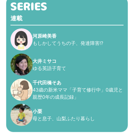
連載
河原崎美香
もしかしてうちの子、発達障害!?
大井ミサコ
ゆる英語子育て
千代田橋そあ
43歳の新米ママ「子育て修行中」0歳児と
親歴0年の成長記録」
小栗
母と息子、山梨ふたり暮らし