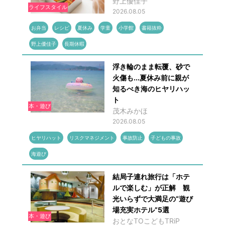
野上優佳子
ライフスタイル
2026.08.05
お弁当
レシピ
夏休み
学童
小学館
書籍抜粋
野上優佳子
長期休暇
浮き輪のまま転覆、砂で
火傷も...夏休み前に親が
知るべき海のヒヤリハッ
ト
本・遊び
茂木みかほ
2026.08.05
ヒヤリハット
リスクマネジメント
事故防止
子どもの事故
海遊び
結局子連れ旅行は「ホテ
ルで楽しむ」が正解 観
光いらずで大満足の“遊び
場充実ホテル”5選
本・遊び
おとなTOこどもTRiP