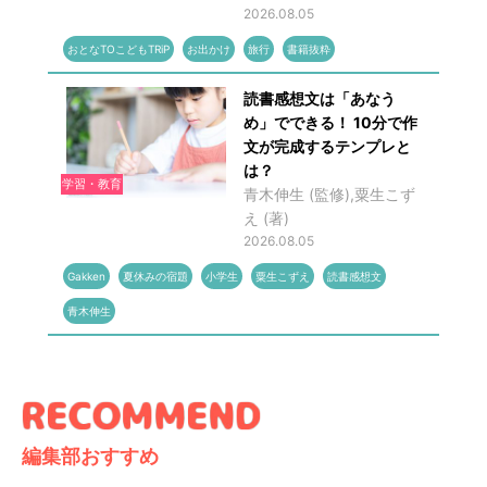
2026.08.05
おとなTOこどもTRiP
お出かけ
旅行
書籍抜粋
読書感想文は「あなう
め」でできる！ 10分で作
文が完成するテンプレと
は？
学習・教育
青木伸生 (監修),粟生こず
え (著)
2026.08.05
Gakken
夏休みの宿題
小学生
粟生こずえ
読書感想文
青木伸生
編集部おすすめ