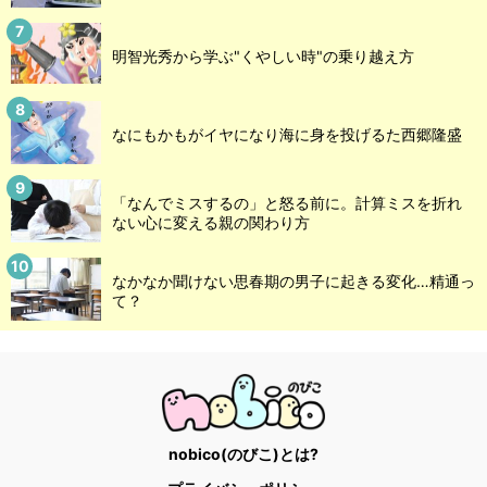
明智光秀から学ぶ"くやしい時"の乗り越え方
なにもかもがイヤになり海に身を投げるた西郷隆盛
「なんでミスするの」と怒る前に。計算ミスを折れ
ない心に変える親の関わり方
なかなか聞けない思春期の男子に起きる変化…精通っ
て？
nobico(のびこ)とは?