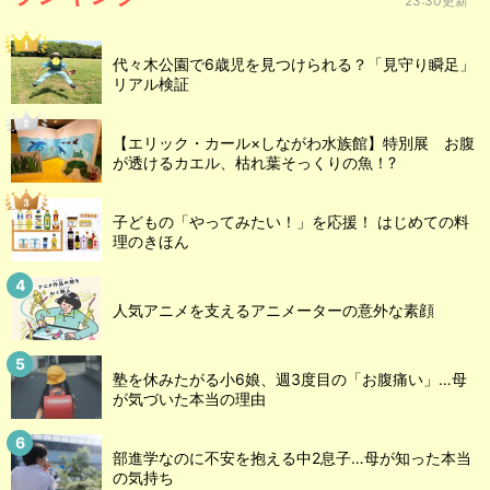
23:30更新
代々木公園で6歳児を見つけられる？「見守り瞬足」
リアル検証
【エリック・カール×しながわ水族館】特別展 お腹
が透けるカエル、枯れ葉そっくりの魚！?
子どもの「やってみたい！」を応援！ はじめての料
理のきほん
人気アニメを支えるアニメーターの意外な素顔
塾を休みたがる小6娘、週3度目の「お腹痛い」…母
が気づいた本当の理由
部進学なのに不安を抱える中2息子…母が知った本当
の気持ち