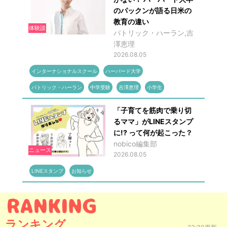
のパックンが語る日米の
教育の違い
体験談
パトリック・ハーラン,吉
澤恵理
2026.08.05
インターナショナルスクール
ハーバード大学
パトリック・ハーラン
中学受験
吉澤恵理
小学生
「子育てを筋肉で乗り切
るママ」がLINEスタンプ
に!? って何が起こった？
nobico編集部
ニュース
2026.08.05
LINEスタンプ
お知らせ
ランキング