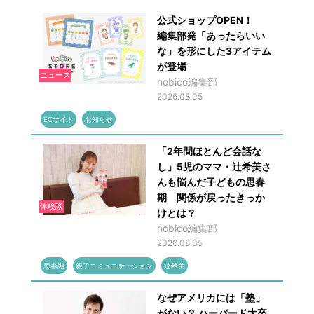
公式ショップOPEN！
編集部発「あったらいい
な」を形にした3アイテム
が登場
ニュース
nobico編集部
2026.08.05
ECサイト
お知らせ
「2年間ほとんど会話な
し」5児のママ・辻希美さ
んも悩んだ子どもの思春
期 関係が戻ったきっか
体験談
けとは？
nobico編集部
2026.08.05
思春期
親子コミュニケーション
辻希美
なぜアメリカには「塾」
がない？ ハーバード大卒