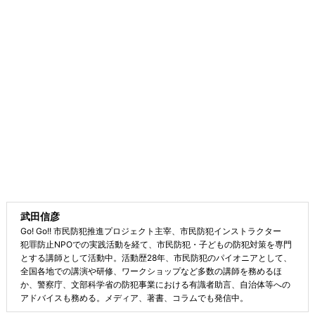
武田信彦
Go! Go!! 市民防犯推進プロジェクト主宰、市民防犯インストラクター
犯罪防止NPOでの実践活動を経て、市民防犯・子どもの防犯対策を専門
とする講師として活動中。活動歴28年、市民防犯のパイオニアとして、
全国各地での講演や研修、ワークショップなど多数の講師を務めるほ
か、警察庁、文部科学省の防犯事業における有識者助言、自治体等への
アドバイスも務める。メディア、著書、コラムでも発信中。