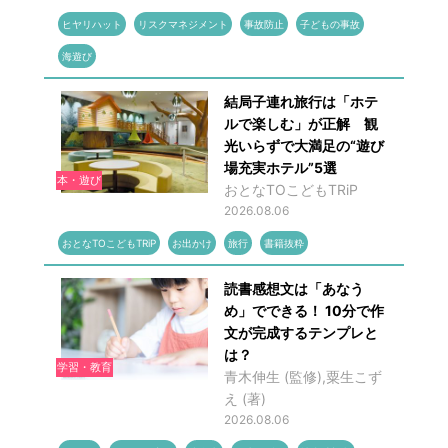
ヒヤリハット
リスクマネジメント
事故防止
子どもの事故
海遊び
結局子連れ旅行は「ホテ
ルで楽しむ」が正解 観
光いらずで大満足の“遊び
場充実ホテル”5選
本・遊び
おとなTOこどもTRiP
2026.08.06
おとなTOこどもTRiP
お出かけ
旅行
書籍抜粋
読書感想文は「あなう
め」でできる！ 10分で作
文が完成するテンプレと
は？
学習・教育
青木伸生 (監修),粟生こず
え (著)
2026.08.06