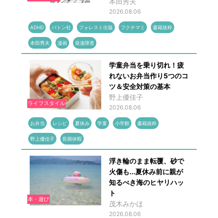
本田秀夫
2026.08.06
ADHD
バトン社
フォレスト出版
フクチマミ
書籍抜粋
本田秀夫
漫画
発達障害
学童弁当を乗り切れ！疲
れないお弁当作り5つのコ
ツ＆安全対策の基本
野上優佳子
ライフスタイル
2026.08.06
お弁当
レシピ
夏休み
学童
小学館
書籍抜粋
野上優佳子
長期休暇
浮き輪のまま転覆、砂で
火傷も...夏休み前に親が
知るべき海のヒヤリハッ
ト
本・遊び
茂木みかほ
2026.08.06