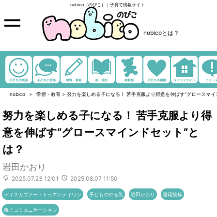
nobico（のびこ）｜子育て情報サイト
nobicoとは？
nobico
学習・教育
>
努力を楽しめる子になる！ 苦手克服より得意を伸ばす“グロースマイ
努力を楽しめる子になる！ 苦手克服より得
意を伸ばす“グロースマインドセット”と
は？
岩田かおり
2025.07.23 12:01
2025.08.07 11:50
ディスカヴァー・トゥエンティワン
子どものやる気
岩田かおり
書籍抜粋
親子コミュニケーション