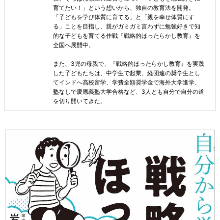
育てたい！」という想いから、独自の教育法を開発。
「子どもを学び体質に育てる」と「親を幸せ体質にす
る」ことを目指し、親がガミガミ言わずに勉強好きで知
的な子どもを育てる作戦『戦略的ほったらかし教育』を
全国へ展開中。
また、3児の母親で、『戦略的ほったらかし教育』を実践
した子どもたちは、中学生で起業、経団連の奨学生とし
てインドへ高校留学、学費全額奨学金で海外大学進学、
塾なしで慶應義塾大学合格など、3人とも自分で自分の道
を切り開いてきた。