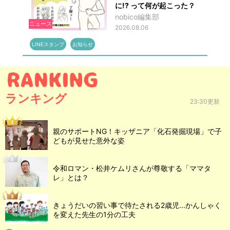
に!? って何が起こった？
nobico編集部
ニュース
2026.08.06
LINEスタンプ
お知らせ
ランキング
23:30更新
親のサポートNG！キッザニア「化石発掘現場」で子
どもが見せた意外な姿
令和ロマン・松井ケムリさんが尊敬する「ママタ
レ」とは？
きょうだいの習い事で待たされる2歳児...かんしゃく
を変えた先生の1分の工夫