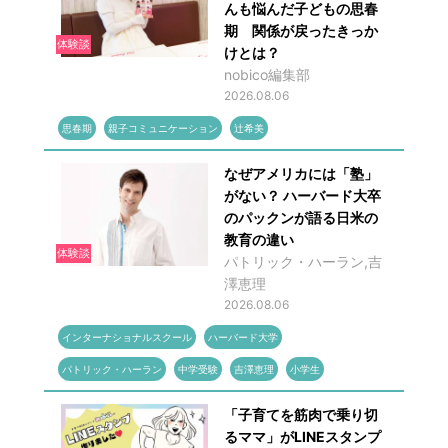
んも悩んだ子どもの思春
期 関係が戻ったきっか
体験談
けとは？
nobico編集部
2026.08.06
思春期
親子コミュニケーション
辻希美
なぜアメリカには「塾」
がない？ ハーバード大卒
のパックンが語る日米の
教育の違い
体験談
パトリック・ハーラン,吉
澤恵理
2026.08.06
インターナショナルスクール
ハーバード大学
パトリック・ハーラン
中学受験
吉澤恵理
小学生
「子育てを筋肉で乗り切
るママ」がLINEスタンプ