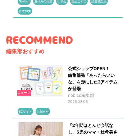
Gakken
夏休みの宿題
小学生
粟生こずえ
読書感想文
青木伸生
編集部おすすめ
公式ショップOPEN！
編集部発「あったらいい
な」を形にした3アイテム
が登場
ニュース
nobico編集部
2026.08.06
ECサイト
お知らせ
「2年間ほとんど会話な
し」5児のママ・辻希美さ