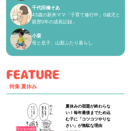
千代田橋そあ
43歳の新米ママ「子育て修行中」0歳児と
親歴0年の成長記録」
小栗
母と息子、山梨ふたり暮らし
特集
夏休み
夏休みの宿題が終わらな
い！毎年最後までため込
む子に「コツコツやりな
さい」が無駄な理由
子どもの成長