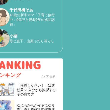
千代田橋そあ
43歳の新米ママ「子育て修行
中」0歳児と親歴0年の成長記
録」
小栗
母と息子、山梨ふたり暮らし
ンキング
17:30更新
「挨拶しなさい！」は逆
効果？ 自分から挨拶する
子の育て方
なにもかもがイヤになり
海に身を投げる西郷隆盛