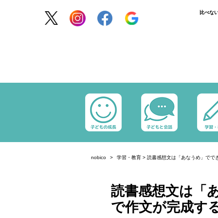
比べな
nobico
学習・教育
>
読書感想文は「あなうめ」ででき
読書感想文は「あ
で作文が完成す