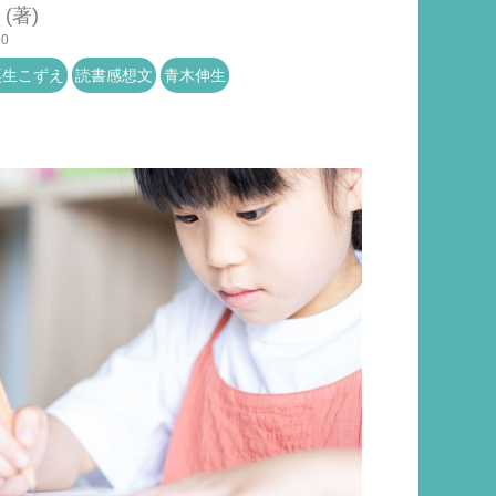
(著)
50
粟生こずえ
読書感想文
青木伸生