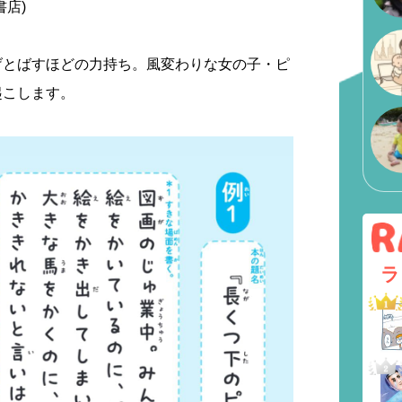
書店)
げとばすほどの力持ち。風変わりな女の子・ピ
起こします。
ラ