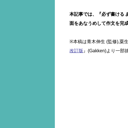
本記事では、『必ず書ける 
面をあなうめして作文を完
※本稿は青木伸生 (監修),粟生
改訂版
』(Gakken)より