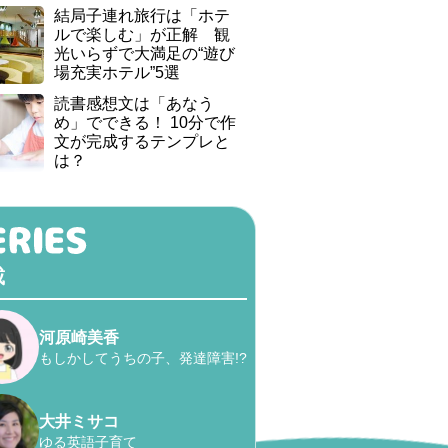
結局子連れ旅行は「ホテ
ルで楽しむ」が正解 観
光いらずで大満足の“遊び
場充実ホテル”5選
読書感想文は「あなう
め」でできる！ 10分で作
文が完成するテンプレと
は？
載
河原崎美香
もしかしてうちの子、発達障害!?
大井ミサコ
ゆる英語子育て