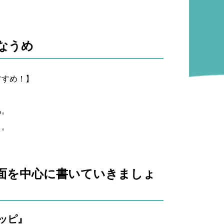
なうめ
すすめ！】
あ。
よ。
面を中心に書いていきましょ
ッピ』