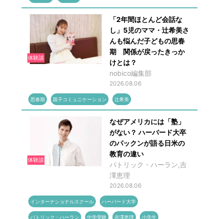
「2年間ほとんど会話な
し」5児のママ・辻希美さ
んも悩んだ子どもの思春
期 関係が戻ったきっか
体験談
けとは？
nobico編集部
2026.08.06
思春期
親子コミュニケーション
辻希美
なぜアメリカには「塾」
がない？ ハーバード大卒
のパックンが語る日米の
教育の違い
体験談
パトリック・ハーラン,吉
澤恵理
2026.08.06
インターナショナルスクール
ハーバード大学
パトリック・ハーラン
中学受験
吉澤恵理
小学生