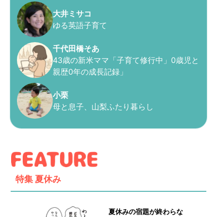
大井ミサコ
ゆる英語子育て
千代田橋そあ
43歳の新米ママ「子育て修行中」0歳児と
親歴0年の成長記録」
小栗
母と息子、山梨ふたり暮らし
特集
夏休み
夏休みの宿題が終わらな