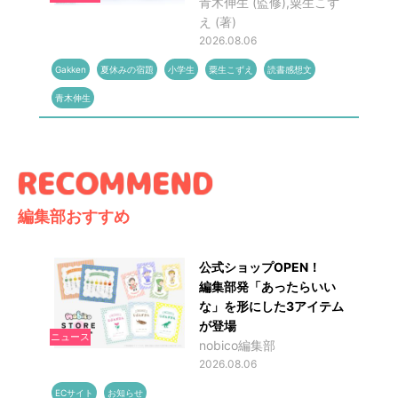
青木伸生 (監修),粟生こず
え (著)
2026.08.06
Gakken
夏休みの宿題
小学生
粟生こずえ
読書感想文
青木伸生
編集部おすすめ
公式ショップOPEN！
編集部発「あったらいい
な」を形にした3アイテム
が登場
ニュース
nobico編集部
2026.08.06
ECサイト
お知らせ