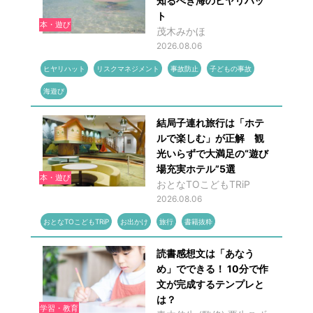
知るべき海のヒヤリハッ
ト
本・遊び
茂木みかほ
2026.08.06
ヒヤリハット
リスクマネジメント
事故防止
子どもの事故
海遊び
結局子連れ旅行は「ホテ
ルで楽しむ」が正解 観
光いらずで大満足の“遊び
場充実ホテル”5選
本・遊び
おとなTOこどもTRiP
2026.08.06
おとなTOこどもTRiP
お出かけ
旅行
書籍抜粋
読書感想文は「あなう
め」でできる！ 10分で作
文が完成するテンプレと
は？
学習・教育