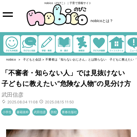
nobico（のびこ）｜子育て情報サイト
nobicoとは？
nobico
子どもと会話
>
不審者は「知らないおじさん」とは限らない 子どもに教えたい「
「不審者・知らない人」では見抜けない
子どもに教えたい“危険な人物“の見分け方
武田信彦
2025.08.04 11:08
2025.08.15 11:50
小学生
書籍抜粋
武田信彦
防犯
青春出版社