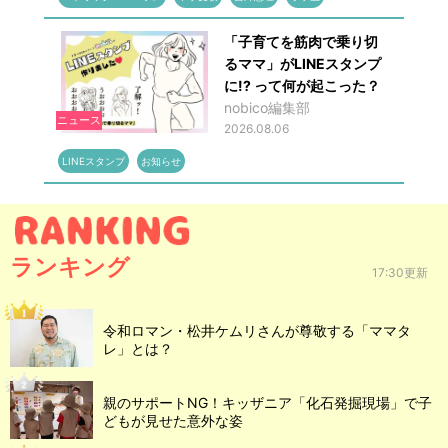
「子育てを筋肉で乗り切
るママ」がLINEスタンプ
に!? って何が起こった？
nobico編集部
ニュース
2026.08.06
LINEスタンプ
お知らせ
ランキング
17:30更新
令和ロマン・松井ケムリさんが尊敬する「ママタ
レ」とは？
親のサポートNG！キッザニア「化石発掘現場」で子
どもが見せた意外な姿