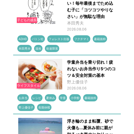
い！毎年最後までため込
む子に「コツコツやりな
さい」が無駄な理由
子どもの成長
本田秀夫
2026.08.06
ADHD
バトン社
フォレスト出版
フクチマミ
書籍抜粋
本田秀夫
漫画
発達障害
学童弁当を乗り切れ！疲
れないお弁当作り5つのコ
ツ＆安全対策の基本
野上優佳子
ライフスタイル
2026.08.06
お弁当
レシピ
夏休み
学童
小学館
書籍抜粋
野上優佳子
長期休暇
浮き輪のまま転覆、砂で
火傷も...夏休み前に親が