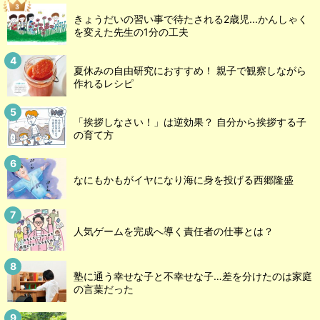
きょうだいの習い事で待たされる2歳児...かんしゃく
を変えた先生の1分の工夫
夏休みの自由研究におすすめ！ 親子で観察しながら
作れるレシピ
「挨拶しなさい！」は逆効果？ 自分から挨拶する子
の育て方
なにもかもがイヤになり海に身を投げる西郷隆盛
人気ゲームを完成へ導く責任者の仕事とは？
塾に通う幸せな子と不幸せな子…差を分けたのは家庭
の言葉だった