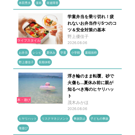
本田秀夫
漫画
発達障害
学童弁当を乗り切れ！疲
れないお弁当作り5つのコ
ツ＆安全対策の基本
野上優佳子
ライフスタイル
2026.08.06
お弁当
レシピ
夏休み
学童
小学館
書籍抜粋
野上優佳子
長期休暇
浮き輪のまま転覆、砂で
火傷も...夏休み前に親が
知るべき海のヒヤリハッ
ト
本・遊び
茂木みかほ
2026.08.06
ヒヤリハット
リスクマネジメント
事故防止
子どもの事故
海遊び