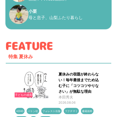
小栗
母と息子、山梨ふたり暮らし
特集
夏休み
夏休みの宿題が終わらな
い！毎年最後までため込
む子に「コツコツやりな
さい」が無駄な理由
子どもの成長
本田秀夫
2026.08.06
ADHD
バトン社
フォレスト出版
フクチマミ
書籍抜粋