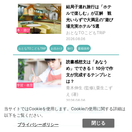
結局子連れ旅行は「ホテ
ルで楽しむ」が正解 観
光いらずで大満足の“遊び
場充実ホテル”5選
本・遊び
おとなTOこどもTRiP
2026.08.06
おとなTOこどもTRiP
お出かけ
旅行
書籍抜粋
読書感想文は「あなう
め」でできる！ 10分で作
文が完成するテンプレと
は？
学習・教育
青木伸生 (監修),粟生こず
え (著)
2026.08.06
当サイトではCookieを使用します。Cookieの使用に関する詳細は
Gakken
夏休みの宿題
小学生
粟生こずえ
読書感想文
以下をご覧ください。
青木伸生
閉じる
プライバシーポリシー