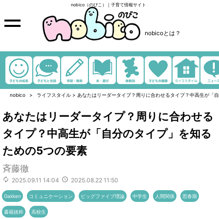
nobico（のびこ）｜子育て情報サイト
nobicoとは？
nobico
ライフスタイル
>
あなたはリーダータイプ？周りに合わせるタイプ？中高生が「自
あなたはリーダータイプ？周りに合わせる
タイプ？中高生が「自分のタイプ」を知る
ための5つの要素
斉藤徹
2025.09.11 14:04
2025.08.22 11:50
Gakken
コミュニケーション
ビッグファイブ理論
中学生
人間関係
思春期
書籍抜粋
高校生