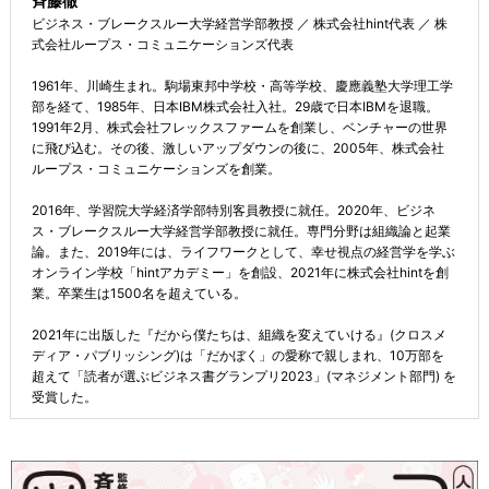
斉藤徹
ビジネス・ブレークスルー大学経営学部教授 ／ 株式会社hint代表 ／ 株
式会社ループス・コミュニケーションズ代表
1961年、川崎生まれ。駒場東邦中学校・高等学校、慶應義塾大学理工学
部を経て、1985年、日本IBM株式会社入社。29歳で日本IBMを退職。
1991年2月、株式会社フレックスファームを創業し、ベンチャーの世界
に飛び込む。その後、激しいアップダウンの後に、2005年、株式会社
ループス・コミュニケーションズを創業。
2016年、学習院大学経済学部特別客員教授に就任。2020年、ビジネ
ス・ブレークスルー大学経営学部教授に就任。専門分野は組織論と起業
論。また、2019年には、ライフワークとして、幸せ視点の経営学を学ぶ
オンライン学校「hintアカデミー」を創設、2021年に株式会社hintを創
業。卒業生は1500名を超えている。
2021年に出版した『だから僕たちは、組織を変えていける』(クロスメ
ディア・パブリッシング)は「だかぼく」の愛称で親しまれ、10万部を
超えて「読者が選ぶビジネス書グランプリ2023」(マネジメント部門) を
受賞した。