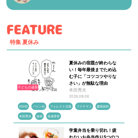
特集
夏休み
夏休みの宿題が終わらな
い！毎年最後までため込
む子に「コツコツやりな
さい」が無駄な理由
子どもの成長
本田秀夫
2026.08.06
ADHD
バトン社
フォレスト出版
フクチマミ
書籍抜粋
本田秀夫
漫画
発達障害
学童弁当を乗り切れ！疲
れないお弁当作り5つのコ