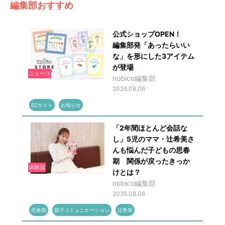
編集部おすすめ
公式ショップOPEN！
編集部発「あったらいい
な」を形にした3アイテム
が登場
ニュース
nobico編集部
2026.08.06
ECサイト
お知らせ
「2年間ほとんど会話な
し」5児のママ・辻希美さ
んも悩んだ子どもの思春
期 関係が戻ったきっか
体験談
けとは？
nobico編集部
2026.08.06
思春期
親子コミュニケーション
辻希美