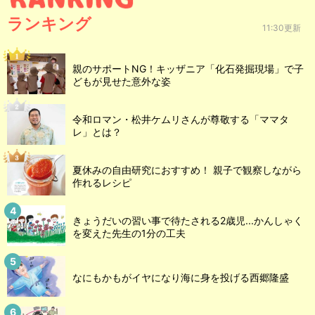
ランキング
11:30更新
親のサポートNG！キッザニア「化石発掘現場」で子
どもが見せた意外な姿
令和ロマン・松井ケムリさんが尊敬する「ママタ
レ」とは？
夏休みの自由研究におすすめ！ 親子で観察しながら
作れるレシピ
きょうだいの習い事で待たされる2歳児...かんしゃく
を変えた先生の1分の工夫
なにもかもがイヤになり海に身を投げる西郷隆盛