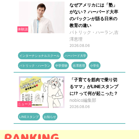
なぜアメリカには「塾」
がない？ ハーバード大卒
のパックンが語る日米の
教育の違い
体験談
パトリック・ハーラン,吉
澤恵理
2026.08.06
インターナショナルスクール
ハーバード大学
パトリック・ハーラン
中学受験
吉澤恵理
小学生
「子育てを筋肉で乗り切
るママ」がLINEスタンプ
に!? って何が起こった？
nobico編集部
ニュース
2026.08.06
LINEスタンプ
お知らせ