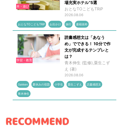
場充実ホテル”5選
本・遊び
おとなTOこどもTRiP
2026.08.06
おとなTOこどもTRiP
お出かけ
旅行
書籍抜粋
読書感想文は「あなう
め」でできる！ 10分で作
文が完成するテンプレと
は？
学習・教育
青木伸生 (監修),粟生こず
え (著)
2026.08.06
Gakken
夏休みの宿題
小学生
粟生こずえ
読書感想文
青木伸生