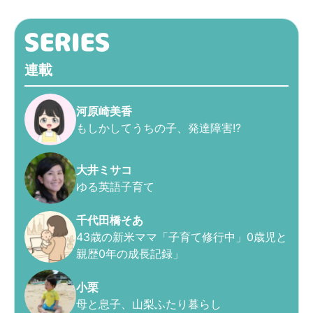
連載
河原崎美香
もしかしてうちの子、発達障害!?
大井ミサコ
ゆる英語子育て
千代田橋そあ
43歳の新米ママ「子育て修行中」0歳児と
親歴0年の成長記録」
小栗
母と息子、山梨ふたり暮らし