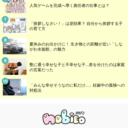
人気ゲームを完成へ導く責任者の仕事とは？
「挨拶しなさい！」は逆効果？ 自分から挨拶する子
の育て方
夏休みのお出かけに！ 生き物との距離が近い「しな
がわ水族館」の魅力
塾に通う幸せな子と不幸せな子…差を分けたのは家庭
の言葉だった
「みんな幸せそうなのに私だけ…」妊娠中の孤独への
対処法