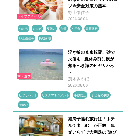
ツ＆安全対策の基本
野上優佳子
ライフスタイル
2026.08.06
お弁当
レシピ
夏休み
学童
小学館
書籍抜粋
野上優佳子
長期休暇
浮き輪のまま転覆、砂で
火傷も...夏休み前に親が
知るべき海のヒヤリハッ
ト
本・遊び
茂木みかほ
2026.08.06
ヒヤリハット
リスクマネジメント
事故防止
子どもの事故
海遊び
結局子連れ旅行は「ホテ
ルで楽しむ」が正解 観
光いらずで大満足の“遊び