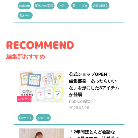
Gakken
夏休みの宿題
小学生
粟生こずえ
読書感想文
青木伸生
編集部おすすめ
公式ショップOPEN！
編集部発「あったらいい
な」を形にした3アイテム
が登場
ニュース
nobico編集部
2026.08.06
ECサイト
お知らせ
「2年間ほとんど会話な