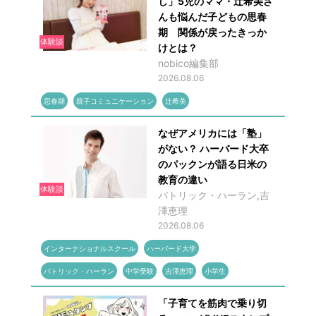
し」5児のママ・辻希美さ
んも悩んだ子どもの思春
期 関係が戻ったきっか
体験談
けとは？
nobico編集部
2026.08.06
思春期
親子コミュニケーション
辻希美
なぜアメリカには「塾」
がない？ ハーバード大卒
のパックンが語る日米の
教育の違い
体験談
パトリック・ハーラン,吉
澤恵理
2026.08.06
インターナショナルスクール
ハーバード大学
パトリック・ハーラン
中学受験
吉澤恵理
小学生
「子育てを筋肉で乗り切