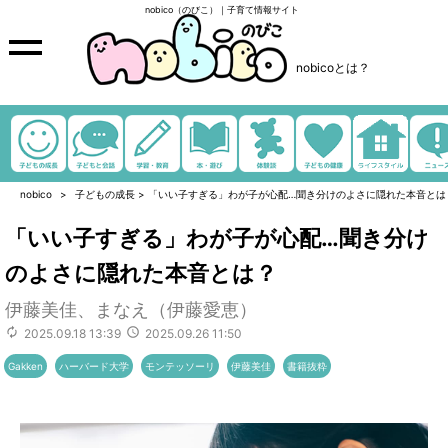
nobico（のびこ）｜子育て情報サイト
nobicoとは？
nobico
子どもの成長
>
「いい子すぎる」わが子が心配…聞き分けのよさに隠れた本音とは
「いい子すぎる」わが子が心配…聞き分け
のよさに隠れた本音とは？
伊藤美佳、まなえ（伊藤愛恵）
2025.09.18 13:39
2025.09.26 11:50
Gakken
ハーバード大学
モンテッソーリ
伊藤美佳
書籍抜粋