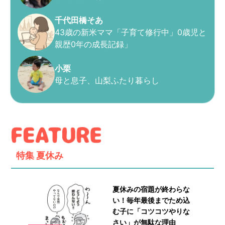
千代田橋そあ
43歳の新米ママ「子育て修行中」0歳児と
親歴0年の成長記録」
小栗
母と息子、山梨ふたり暮らし
特集
夏休み
夏休みの宿題が終わらな
い！毎年最後までため込
む子に「コツコツやりな
さい」が無駄な理由