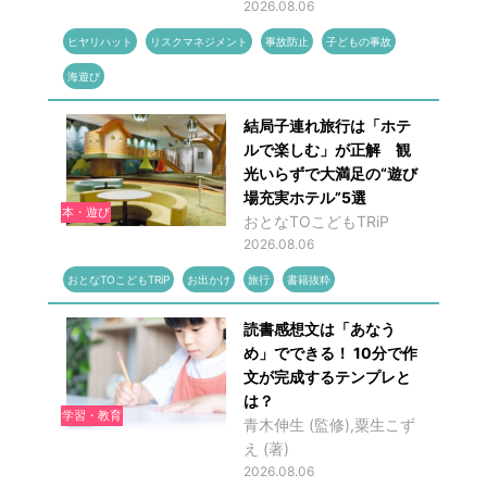
2026.08.06
ヒヤリハット
リスクマネジメント
事故防止
子どもの事故
海遊び
結局子連れ旅行は「ホテ
ルで楽しむ」が正解 観
光いらずで大満足の“遊び
場充実ホテル”5選
本・遊び
おとなTOこどもTRiP
2026.08.06
おとなTOこどもTRiP
お出かけ
旅行
書籍抜粋
読書感想文は「あなう
め」でできる！ 10分で作
文が完成するテンプレと
は？
学習・教育
青木伸生 (監修),粟生こず
え (著)
2026.08.06