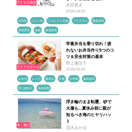
子どもの成長
本田秀夫
2026.08.06
ADHD
バトン社
フォレスト出版
フクチマミ
書籍抜粋
本田秀夫
漫画
発達障害
学童弁当を乗り切れ！疲
れないお弁当作り5つのコ
ツ＆安全対策の基本
野上優佳子
ライフスタイル
2026.08.06
お弁当
レシピ
夏休み
学童
小学館
書籍抜粋
野上優佳子
長期休暇
浮き輪のまま転覆、砂で
火傷も...夏休み前に親が
知るべき海のヒヤリハッ
ト
本・遊び
茂木みかほ