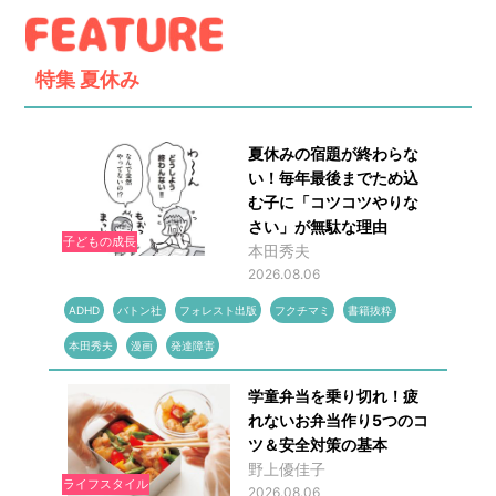
特集
夏休み
夏休みの宿題が終わらな
い！毎年最後までため込
む子に「コツコツやりな
さい」が無駄な理由
子どもの成長
本田秀夫
2026.08.06
ADHD
バトン社
フォレスト出版
フクチマミ
書籍抜粋
本田秀夫
漫画
発達障害
学童弁当を乗り切れ！疲
れないお弁当作り5つのコ
ツ＆安全対策の基本
野上優佳子
ライフスタイル
2026.08.06