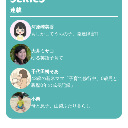
連載
河原崎美香
もしかしてうちの子、発達障害!?
大井ミサコ
ゆる英語子育て
千代田橋そあ
43歳の新米ママ「子育て修行中」0歳児と
親歴0年の成長記録」
小栗
母と息子、山梨ふたり暮らし