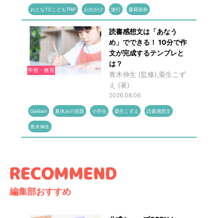
おとなTOこどもTRiP
お出かけ
旅行
書籍抜粋
読書感想文は「あなう
め」でできる！ 10分で作
文が完成するテンプレと
は？
学習・教育
青木伸生 (監修),粟生こず
え (著)
2026.08.06
Gakken
夏休みの宿題
小学生
粟生こずえ
読書感想文
青木伸生
編集部おすすめ