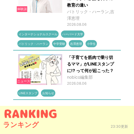
教育の違い
体験談
パトリック・ハーラン,吉
澤恵理
2026.08.06
インターナショナルスクール
ハーバード大学
パトリック・ハーラン
中学受験
吉澤恵理
小学生
「子育てを筋肉で乗り切
るママ」がLINEスタンプ
に!? って何が起こった？
nobico編集部
ニュース
2026.08.06
LINEスタンプ
お知らせ
ランキング
23:30更新