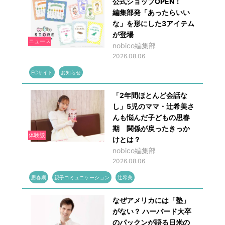
公式ショップOPEN！
編集部発「あったらいい
な」を形にした3アイテム
が登場
ニュース
nobico編集部
2026.08.06
ECサイト
お知らせ
「2年間ほとんど会話な
し」5児のママ・辻希美さ
んも悩んだ子どもの思春
期 関係が戻ったきっか
体験談
けとは？
nobico編集部
2026.08.06
思春期
親子コミュニケーション
辻希美
なぜアメリカには「塾」
がない？ ハーバード大卒
のパックンが語る日米の