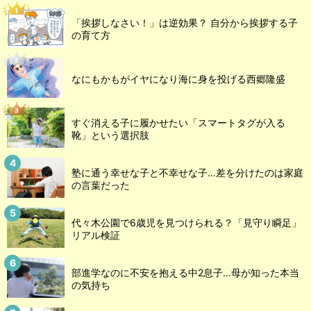
「挨拶しなさい！」は逆効果？ 自分から挨拶する子
の育て方
なにもかもがイヤになり海に身を投げる西郷隆盛
すぐ消える子に履かせたい「スマートタグが入る
靴」という選択肢
塾に通う幸せな子と不幸せな子…差を分けたのは家庭
の言葉だった
代々木公園で6歳児を見つけられる？「見守り瞬足」
リアル検証
部進学なのに不安を抱える中2息子…母が知った本当
の気持ち