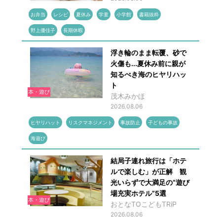
お弁当
レシピ
夏休み
学童
小学館
書籍抜粋
野上優佳子
長期休暇
浮き輪のまま転覆、砂で
火傷も...夏休み前に親が
知るべき海のヒヤリハッ
ト
本・遊び
茂木みかほ
2026.08.06
ヒヤリハット
リスクマネジメント
事故防止
子どもの事故
海遊び
結局子連れ旅行は「ホテ
ルで楽しむ」が正解 観
光いらずで大満足の“遊び
場充実ホテル”5選
本・遊び
おとなTOこどもTRiP
2026.08.06