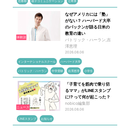
思春期
親子コミュニケーション
辻希美
なぜアメリカには「塾」
がない？ ハーバード大卒
のパックンが語る日米の
教育の違い
体験談
パトリック・ハーラン,吉
澤恵理
2026.08.06
インターナショナルスクール
ハーバード大学
パトリック・ハーラン
中学受験
吉澤恵理
小学生
「子育てを筋肉で乗り切
るママ」がLINEスタンプ
に!? って何が起こった？
nobico編集部
ニュース
2026.08.06
LINEスタンプ
お知らせ