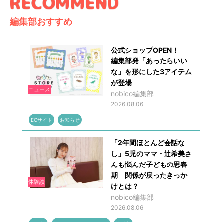
編集部おすすめ
公式ショップOPEN！
編集部発「あったらいい
な」を形にした3アイテム
が登場
ニュース
nobico編集部
2026.08.06
ECサイト
お知らせ
「2年間ほとんど会話な
し」5児のママ・辻希美さ
んも悩んだ子どもの思春
期 関係が戻ったきっか
体験談
けとは？
nobico編集部
2026.08.06