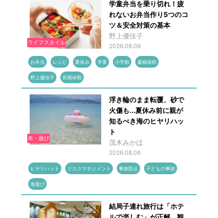
学童弁当を乗り切れ！疲
れないお弁当作り5つのコ
ツ＆安全対策の基本
野上優佳子
ライフスタイル
2026.08.06
お弁当
レシピ
夏休み
学童
小学館
書籍抜粋
野上優佳子
長期休暇
浮き輪のまま転覆、砂で
火傷も...夏休み前に親が
知るべき海のヒヤリハッ
ト
本・遊び
茂木みかほ
2026.08.06
ヒヤリハット
リスクマネジメント
事故防止
子どもの事故
海遊び
結局子連れ旅行は「ホテ
ルで楽しむ」が正解 観