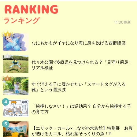
ランキング
11:30更新
なにもかもがイヤになり海に身を投げる西郷隆盛
代々木公園で6歳児を見つけられる？「見守り瞬足」
リアル検証
すぐ消える子に履かせたい「スマートタグが入る
靴」という選択肢
「挨拶しなさい！」は逆効果？ 自分から挨拶する子
の育て方
【エリック・カール×しながわ水族館】特別展 お腹
が透けるカエル、枯れ葉そっくりの魚！?