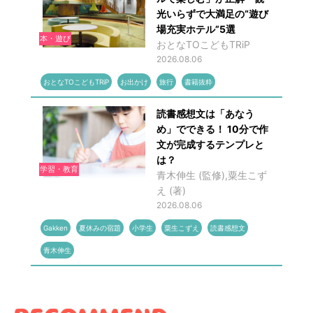
光いらずで大満足の“遊び
場充実ホテル”5選
本・遊び
おとなTOこどもTRiP
2026.08.06
おとなTOこどもTRiP
お出かけ
旅行
書籍抜粋
読書感想文は「あなう
め」でできる！ 10分で作
文が完成するテンプレと
は？
学習・教育
青木伸生 (監修),粟生こず
え (著)
2026.08.06
Gakken
夏休みの宿題
小学生
粟生こずえ
読書感想文
青木伸生