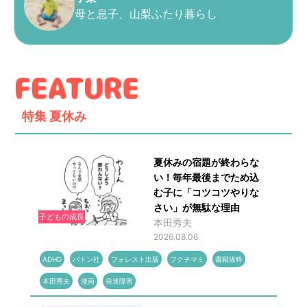
母と息子、山梨ふたり暮らし
特集
夏休み
夏休みの宿題が終わらな
い！毎年最後までため込
む子に「コツコツやりな
さい」が無駄な理由
子どもの成長
本田秀夫
2026.08.06
ADHD
バトン社
フォレスト出版
フクチマミ
書籍抜粋
本田秀夫
漫画
発達障害