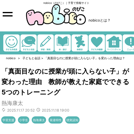
nobico（のびこ）｜子育て情報サイト
nobicoとは？
nobico
子どもと会話
>
「真面目なのに授業が頭に入らない子」を変わった理由は？
「真面目なのに授業が頭に入らない子」が
変わった理由 教師が教えた家庭でできる
5つのトレーニング
熱海康太
2025.11.17 20:52
2025.11.18 19:00
学習支援
小学生
熱海康太
発達特性
聴覚認知