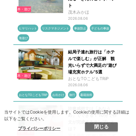
ト
本・遊び
茂木みかほ
2026.08.06
ヒヤリハット
リスクマネジメント
事故防止
子どもの事故
海遊び
結局子連れ旅行は「ホテ
ルで楽しむ」が正解 観
光いらずで大満足の“遊び
場充実ホテル”5選
本・遊び
おとなTOこどもTRiP
2026.08.06
おとなTOこどもTRiP
お出かけ
旅行
書籍抜粋
読書感想文は「あなう
当サイトではCookieを使用します。Cookieの使用に関する詳細は
め」でできる！ 10分で作
以下をご覧ください。
文が完成するテンプレと
閉じる
プライバシーポリシー
は？
学習・教育
青木伸生 (監修),粟生こず