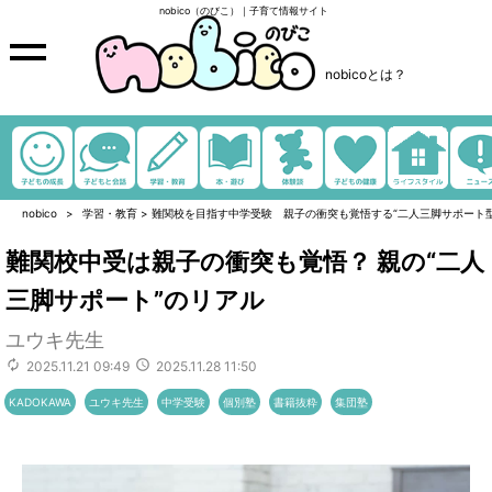
nobico（のびこ）｜子育て情報サイト
nobicoとは？
nobico
学習・教育
>
難関校を目指す中学受験 親子の衝突も覚悟する“二人三脚サポート
難関校中受は親子の衝突も覚悟？ 親の“二人
三脚サポート”のリアル
ユウキ先生
2025.11.21 09:49
2025.11.28 11:50
KADOKAWA
ユウキ先生
中学受験
個別塾
書籍抜粋
集団塾