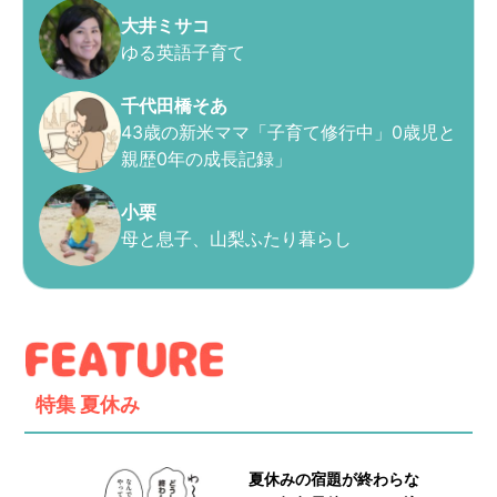
大井ミサコ
ゆる英語子育て
千代田橋そあ
43歳の新米ママ「子育て修行中」0歳児と
親歴0年の成長記録」
小栗
母と息子、山梨ふたり暮らし
特集
夏休み
夏休みの宿題が終わらな