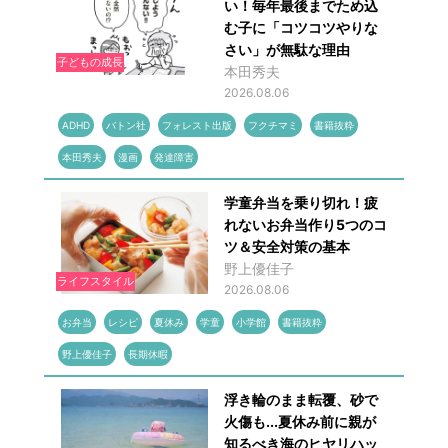
い！毎年最後までため込
む子に「コツコツやりな
さい」が無駄な理由
子どもの成長
本田秀夫
2026.08.06
ADHD
バトン社
フォレスト出版
フクチマミ
書籍抜粋
本田秀夫
漫画
発達障害
学童弁当を乗り切れ！疲
れないお弁当作り5つのコ
ツ＆安全対策の基本
野上優佳子
ライフスタイル
2026.08.06
お弁当
レシピ
夏休み
学童
小学館
書籍抜粋
野上優佳子
長期休暇
浮き輪のまま転覆、砂で
火傷も...夏休み前に親が
知るべき海のヒヤリハッ