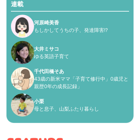
連載
河原崎美香
もしかしてうちの子、発達障害!?
大井ミサコ
ゆる英語子育て
千代田橋そあ
43歳の新米ママ「子育て修行中」0歳児と
親歴0年の成長記録」
小栗
母と息子、山梨ふたり暮らし