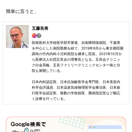
簡単に言うと、
五藤良将
防衛医科大学校医学部卒業後、自衛隊関係病院、千葉県
を中心とした病院勤務を経て、2019年9月から東京都田園
調布の竹内内科小児科医院を継承し院長。2021年10月か
ら医療法人社団五良会の理事長となる。五良会クリニッ
ク白金高輪、五良ファミリークリニックセンター南と分
院も展開している。
日本内科認定医、日本抗加齢医学会専門医、日本美容内
科学会評議員、日本温泉気候物理医学会療法医、日本旅
行医学会認定医、複数の学校校医、難病指定医など幅広
く診療を行っている。