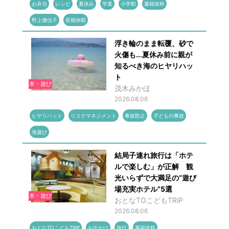
お弁当
レシピ
夏休み
学童
小学館
書籍抜粋
野上優佳子
長期休暇
浮き輪のまま転覆、砂で
火傷も...夏休み前に親が
知るべき海のヒヤリハッ
ト
本・遊び
茂木みかほ
2026.08.06
ヒヤリハット
リスクマネジメント
事故防止
子どもの事故
海遊び
結局子連れ旅行は「ホテ
ルで楽しむ」が正解 観
光いらずで大満足の“遊び
場充実ホテル”5選
本・遊び
おとなTOこどもTRiP
2026.08.06
おとなTOこどもTRiP
お出かけ
旅行
書籍抜粋