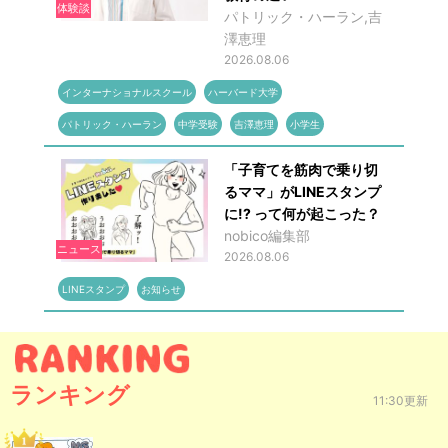
体験談
パトリック・ハーラン,吉
澤恵理
2026.08.06
インターナショナルスクール
ハーバード大学
パトリック・ハーラン
中学受験
吉澤恵理
小学生
「子育てを筋肉で乗り切
るママ」がLINEスタンプ
に!? って何が起こった？
nobico編集部
ニュース
2026.08.06
LINEスタンプ
お知らせ
ランキング
11:30更新