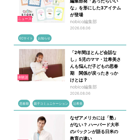
編集部発「あったらいい
な」を形にした3アイテム
が登場
ニュース
nobico編集部
2026.08.06
ECサイト
お知らせ
「2年間ほとんど会話な
し」5児のママ・辻希美さ
んも悩んだ子どもの思春
期 関係が戻ったきっか
体験談
けとは？
nobico編集部
2026.08.06
思春期
親子コミュニケーション
辻希美
なぜアメリカには「塾」
がない？ ハーバード大卒
のパックンが語る日米の
教育の違い