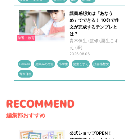
読書感想文は「あなう
め」でできる！ 10分で作
文が完成するテンプレと
は？
学習・教育
青木伸生 (監修),粟生こず
え (著)
2026.08.06
Gakken
夏休みの宿題
小学生
粟生こずえ
読書感想文
青木伸生
編集部おすすめ
公式ショップOPEN！