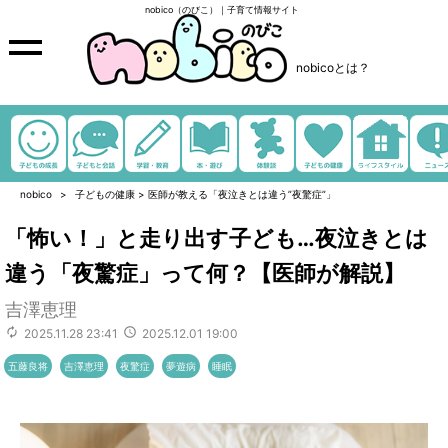
nobico（のびこ）｜子育て情報サイト
nobicoとは？
nobico
子どもの健康
>
医師が教える「夜泣きとは違う”夜驚症”」
「怖い！」と走り出す子ども…夜泣きとは
違う「夜驚症」って何？【医師が解説】
吉澤恵理
2025.11.28 23:41
2025.12.01 19:00
五藤良将
吉澤恵理
夜驚症
夢遊病
睡眠