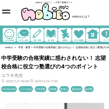
nobico（のびこ）｜子育て情報サイト
nobicoとは？
nobico
学習・教育
>
中学受験の合格実績に惑わされない！ 志望校合格に役立つ塾選びの
中学受験の合格実績に惑わされない！ 志望
校合格に役立つ塾選びの4つのポイント
ユウキ先生
2025.11.21 09:38
2025.12.04 11:50
KADOKAWA
ユウキ先生
中学受験
個別塾
塾選び
書籍抜粋
集団塾