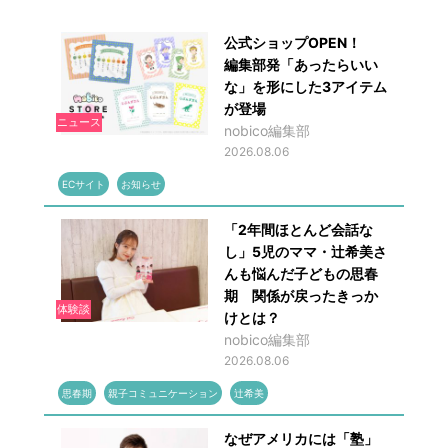
公式ショップOPEN！
編集部発「あったらいい
な」を形にした3アイテム
が登場
ニュース
nobico編集部
2026.08.06
ECサイト
お知らせ
「2年間ほとんど会話な
し」5児のママ・辻希美さ
んも悩んだ子どもの思春
期 関係が戻ったきっか
体験談
けとは？
nobico編集部
2026.08.06
思春期
親子コミュニケーション
辻希美
なぜアメリカには「塾」