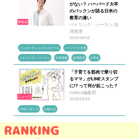
がない？ ハーバード大卒
のパックンが語る日米の
教育の違い
体験談
パトリック・ハーラン,吉
澤恵理
2026.08.06
インターナショナルスクール
ハーバード大学
パトリック・ハーラン
中学受験
吉澤恵理
小学生
「子育てを筋肉で乗り切
るママ」がLINEスタンプ
に!? って何が起こった？
nobico編集部
ニュース
2026.08.06
LINEスタンプ
お知らせ