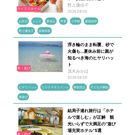
野上優佳子
ライフスタイル
2026.08.06
お弁当
レシピ
夏休み
学童
小学館
書籍抜粋
野上優佳子
長期休暇
浮き輪のまま転覆、砂で
火傷も...夏休み前に親が
知るべき海のヒヤリハッ
ト
本・遊び
茂木みかほ
2026.08.06
ヒヤリハット
リスクマネジメント
事故防止
子どもの事故
海遊び
結局子連れ旅行は「ホテ
ルで楽しむ」が正解 観
光いらずで大満足の“遊び
場充実ホテル”5選
本・遊び