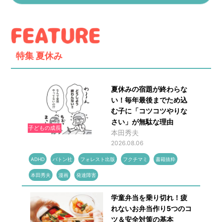
特集
夏休み
夏休みの宿題が終わらな
い！毎年最後までため込
む子に「コツコツやりな
さい」が無駄な理由
子どもの成長
本田秀夫
2026.08.06
ADHD
バトン社
フォレスト出版
フクチマミ
書籍抜粋
本田秀夫
漫画
発達障害
学童弁当を乗り切れ！疲
れないお弁当作り5つのコ
ツ＆安全対策の基本