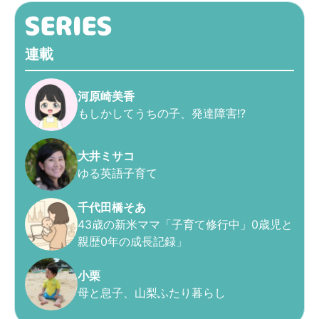
連載
河原崎美香
もしかしてうちの子、発達障害!?
大井ミサコ
ゆる英語子育て
千代田橋そあ
43歳の新米ママ「子育て修行中」0歳児と
親歴0年の成長記録」
小栗
母と息子、山梨ふたり暮らし