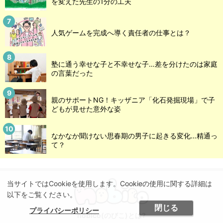
を変えた先生の1分の工夫
人気ゲームを完成へ導く責任者の仕事とは？
塾に通う幸せな子と不幸せな子…差を分けたのは家庭
の言葉だった
親のサポートNG！キッザニア「化石発掘現場」で子
どもが見せた意外な姿
なかなか聞けない思春期の男子に起きる変化…精通っ
て？
当サイトではCookieを使用します。Cookieの使用に関する詳細は
以下をご覧ください。
閉じる
プライバシーポリシー
nobico(のびこ)とは?