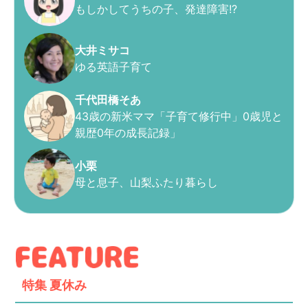
もしかしてうちの子、発達障害!?
大井ミサコ
ゆる英語子育て
千代田橋そあ
43歳の新米ママ「子育て修行中」0歳児と
親歴0年の成長記録」
小栗
母と息子、山梨ふたり暮らし
特集
夏休み