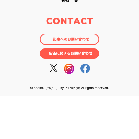
© nobico（のびこ） by PHP研究所 All rights reserved.