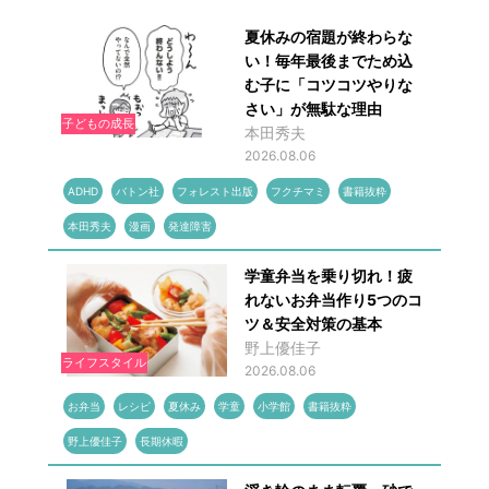
夏休みの宿題が終わらな
い！毎年最後までため込
む子に「コツコツやりな
さい」が無駄な理由
子どもの成長
本田秀夫
2026.08.06
ADHD
バトン社
フォレスト出版
フクチマミ
書籍抜粋
本田秀夫
漫画
発達障害
学童弁当を乗り切れ！疲
れないお弁当作り5つのコ
ツ＆安全対策の基本
野上優佳子
ライフスタイル
2026.08.06
お弁当
レシピ
夏休み
学童
小学館
書籍抜粋
野上優佳子
長期休暇