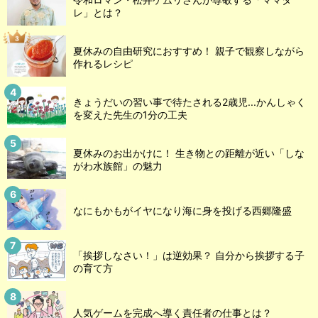
レ」とは？
夏休みの自由研究におすすめ！ 親子で観察しながら
作れるレシピ
きょうだいの習い事で待たされる2歳児...かんしゃく
を変えた先生の1分の工夫
夏休みのお出かけに！ 生き物との距離が近い「しな
がわ水族館」の魅力
なにもかもがイヤになり海に身を投げる西郷隆盛
「挨拶しなさい！」は逆効果？ 自分から挨拶する子
の育て方
人気ゲームを完成へ導く責任者の仕事とは？