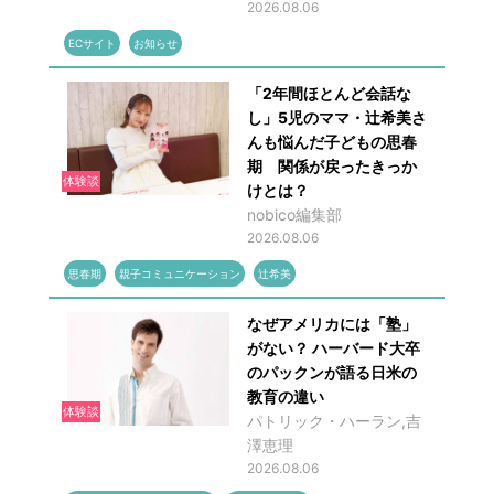
2026.08.06
ECサイト
お知らせ
「2年間ほとんど会話な
し」5児のママ・辻希美さ
んも悩んだ子どもの思春
期 関係が戻ったきっか
体験談
けとは？
nobico編集部
2026.08.06
思春期
親子コミュニケーション
辻希美
なぜアメリカには「塾」
がない？ ハーバード大卒
のパックンが語る日米の
教育の違い
体験談
パトリック・ハーラン,吉
澤恵理
2026.08.06