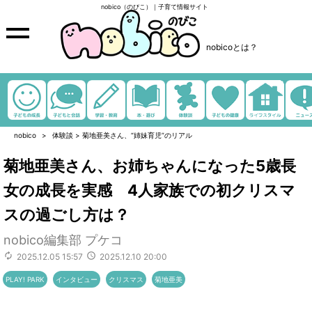
nobico（のびこ）｜子育て情報サイト
nobicoとは？
nobico
体験談
>
菊地亜美さん、“姉妹育児”のリアル
菊地亜美さん、お姉ちゃんになった5歳長
女の成長を実感 4人家族での初クリスマ
スの過ごし方は？
nobico編集部 プケコ
2025.12.05 15:57
2025.12.10 20:00
PLAY! PARK
インタビュー
クリスマス
菊地亜美