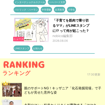
インターナショナルスクール
ハーバード大学
パトリック・ハーラン
中学受験
吉澤恵理
小学生
「子育てを筋肉で乗り切
るママ」がLINEスタンプ
に!? って何が起こった？
nobico編集部
ニュース
2026.08.06
LINEスタンプ
お知らせ
ランキング
17:30更新
親のサポートNG！キッザニア「化石発掘現場」で子
どもが見せた意外な姿
令和ロマン・松井ケムリさんが尊敬する「ママタ