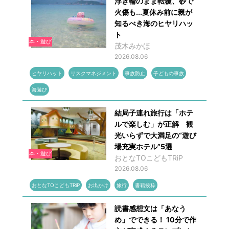
浮き輪のまま転覆、砂で
火傷も...夏休み前に親が
知るべき海のヒヤリハッ
ト
本・遊び
茂木みかほ
2026.08.06
ヒヤリハット
リスクマネジメント
事故防止
子どもの事故
海遊び
結局子連れ旅行は「ホテ
ルで楽しむ」が正解 観
光いらずで大満足の“遊び
場充実ホテル”5選
本・遊び
おとなTOこどもTRiP
2026.08.06
おとなTOこどもTRiP
お出かけ
旅行
書籍抜粋
読書感想文は「あなう
め」でできる！ 10分で作