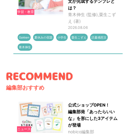
文が完成するテンプレと
は？
学習・教育
青木伸生 (監修),粟生こず
え (著)
2026.08.06
Gakken
夏休みの宿題
小学生
粟生こずえ
読書感想文
青木伸生
編集部おすすめ
公式ショップOPEN！
編集部発「あったらいい
な」を形にした3アイテム
が登場
ニュース
nobico編集部