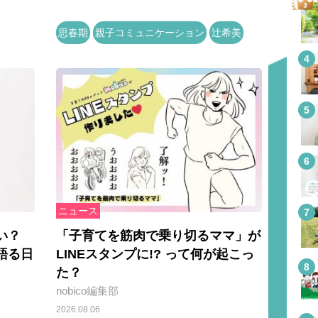
思春期
親子コミュニケーション
辻希美
ニュース
い？
「子育てを筋肉で乗り切るママ」が
語る日
LINEスタンプに!? って何が起こっ
た？
nobico編集部
2026.08.06