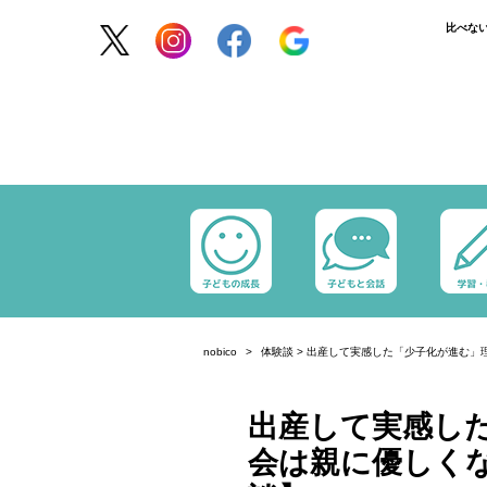
比べな
nobico
体験談
>
出産して実感した「少子化が進む」
出産して実感した
会は親に優しく