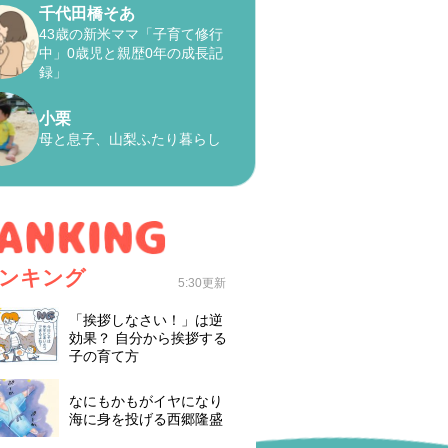
千代田橋そあ
43歳の新米ママ「子育て修行
中」0歳児と親歴0年の成長記
録」
小栗
母と息子、山梨ふたり暮らし
ンキング
5:30更新
「挨拶しなさい！」は逆
効果？ 自分から挨拶する
子の育て方
なにもかもがイヤになり
海に身を投げる西郷隆盛