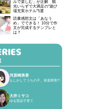
ルで楽しむ」が正解 観
光いらずで大満足の“遊び
場充実ホテル”5選
読書感想文は「あなう
め」でできる！ 10分で作
文が完成するテンプレと
は？
載
河原崎美香
もしかしてうちの子、発達障害!?
大井ミサコ
ゆる英語子育て