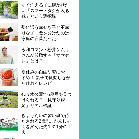
すぐ消える子に履かせた
い「スマートタグが入る
靴」という選択肢
塾に通う幸せな子と不幸
せな子…差を分けたのは
家庭の言葉だった
令和ロマン・松井ケムリ
さんが尊敬する「ママタ
レ」とは？
夏休みの自由研究におす
すめ！ 親子で観察しなが
ら作れるレシピ
代々木公園で6歳児を見つ
けられる？「見守り瞬
足」リアル検証
きょうだいの習い事で待
たされる2歳児...かんしゃ
くを変えた先生の1分の工
夫