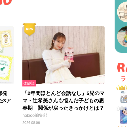
ラ
体験談
部発
「2年間ほとんど会話なし」5児のマ
た3ア
マ・辻希美さんも悩んだ子どもの思
春期 関係が戻ったきっかけとは？
nobico編集部
2026.08.06