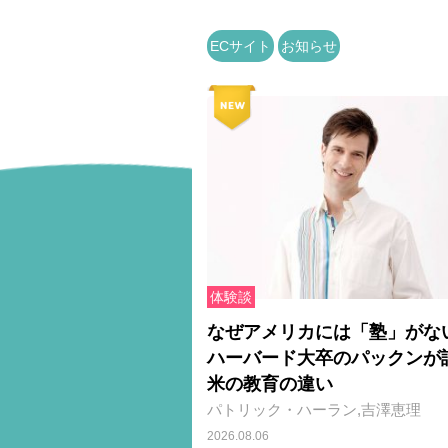
ECサイト
お知らせ
体験談
なぜアメリカには「塾」がな
ハーバード大卒のパックンが
米の教育の違い
パトリック・ハーラン,吉澤恵理
2026.08.06