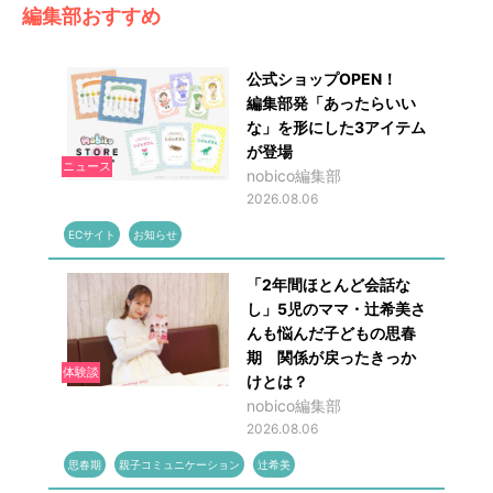
編集部おすすめ
公式ショップOPEN！
編集部発「あったらいい
な」を形にした3アイテム
が登場
ニュース
nobico編集部
2026.08.06
ECサイト
お知らせ
「2年間ほとんど会話な
し」5児のママ・辻希美さ
んも悩んだ子どもの思春
期 関係が戻ったきっか
体験談
けとは？
nobico編集部
2026.08.06
思春期
親子コミュニケーション
辻希美