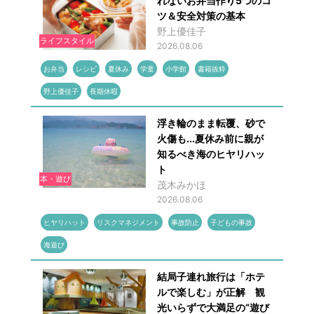
れないお弁当作り5つのコ
ツ＆安全対策の基本
野上優佳子
ライフスタイル
2026.08.06
お弁当
レシピ
夏休み
学童
小学館
書籍抜粋
野上優佳子
長期休暇
浮き輪のまま転覆、砂で
火傷も...夏休み前に親が
知るべき海のヒヤリハッ
ト
本・遊び
茂木みかほ
2026.08.06
ヒヤリハット
リスクマネジメント
事故防止
子どもの事故
海遊び
結局子連れ旅行は「ホテ
ルで楽しむ」が正解 観
光いらずで大満足の“遊び