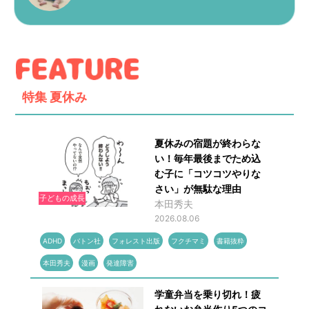
特集
夏休み
夏休みの宿題が終わらな
い！毎年最後までため込
む子に「コツコツやりな
さい」が無駄な理由
子どもの成長
本田秀夫
2026.08.06
ADHD
バトン社
フォレスト出版
フクチマミ
書籍抜粋
本田秀夫
漫画
発達障害
学童弁当を乗り切れ！疲