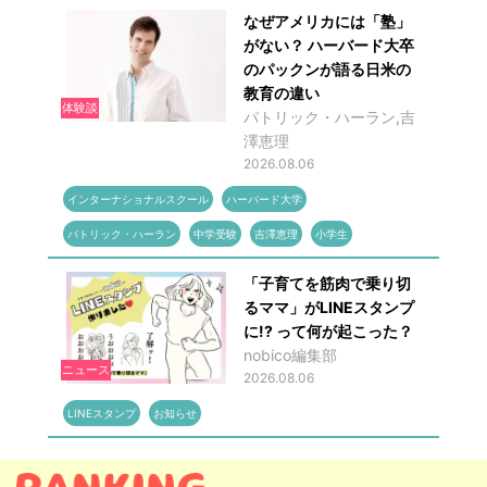
なぜアメリカには「塾」
がない？ ハーバード大卒
のパックンが語る日米の
教育の違い
体験談
パトリック・ハーラン,吉
澤恵理
2026.08.06
インターナショナルスクール
ハーバード大学
パトリック・ハーラン
中学受験
吉澤恵理
小学生
「子育てを筋肉で乗り切
るママ」がLINEスタンプ
に!? って何が起こった？
nobico編集部
ニュース
2026.08.06
LINEスタンプ
お知らせ