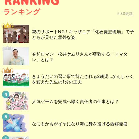
ランキング
5:30更新
親のサポートNG！キッザニア「化石発掘現場」で子
どもが見せた意外な姿
令和ロマン・松井ケムリさんが尊敬する「ママタ
レ」とは？
きょうだいの習い事で待たされる2歳児...かんしゃく
を変えた先生の1分の工夫
人気ゲームを完成へ導く責任者の仕事とは？
なにもかもがイヤになり海に身を投げる西郷隆盛