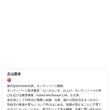
丘山亜未
株式会社kototo代表。モンテッソーリ教師。
モンテッソーリ幼児教室「ちいさないす」および、モンテッソーリの学
びを広げる教育事業「kototo Montessori Life」を主宰。
会社員として15年ほど勤務し結婚・出産。娘の入院生活をきっかけに、
乳幼児の発達や育ちについて学びはじめる。知識が増えるごとに子育て
がラクになったことから、学びのシェア会を開催。次第に問い合わせが