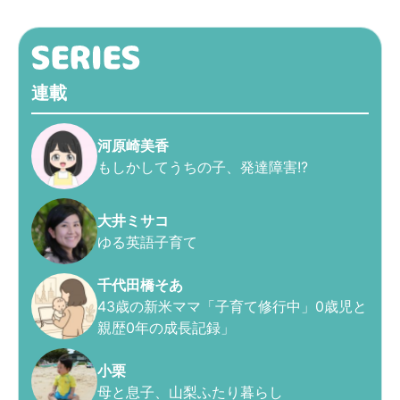
連載
河原崎美香
もしかしてうちの子、発達障害!?
大井ミサコ
ゆる英語子育て
千代田橋そあ
43歳の新米ママ「子育て修行中」0歳児と
親歴0年の成長記録」
小栗
母と息子、山梨ふたり暮らし