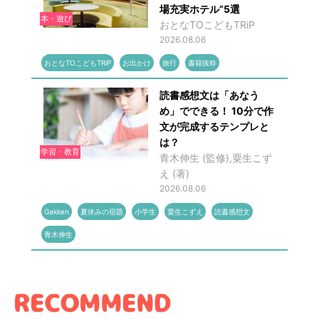
場充実ホテル”5選
本・遊び
おとなTOこどもTRiP
2026.08.06
おとなTOこどもTRiP
お出かけ
旅行
書籍抜粋
読書感想文は「あなう
め」でできる！ 10分で作
文が完成するテンプレと
は？
学習・教育
青木伸生 (監修),粟生こず
え (著)
2026.08.06
Gakken
夏休みの宿題
小学生
粟生こずえ
読書感想文
青木伸生