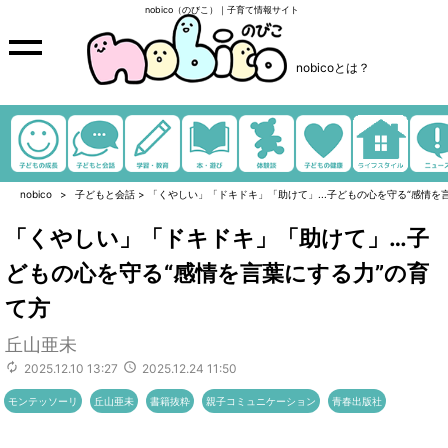
nobico（のびこ）｜子育て情報サイト
nobicoとは？
nobico
子どもと会話
>
「くやしい」「ドキドキ」「助けて」...子どもの心を守る“感情を
「くやしい」「ドキドキ」「助けて」…子
どもの心を守る“感情を言葉にする力”の育
て方
丘山亜未
2025.12.10 13:27
2025.12.24 11:50
モンテッソーリ
丘山亜未
書籍抜粋
親子コミュニケーション
青春出版社