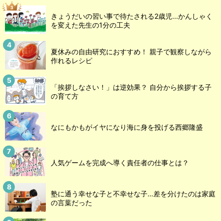
きょうだいの習い事で待たされる2歳児...かんしゃく
を変えた先生の1分の工夫
夏休みの自由研究におすすめ！ 親子で観察しながら
作れるレシピ
「挨拶しなさい！」は逆効果？ 自分から挨拶する子
の育て方
なにもかもがイヤになり海に身を投げる西郷隆盛
人気ゲームを完成へ導く責任者の仕事とは？
塾に通う幸せな子と不幸せな子…差を分けたのは家庭
の言葉だった