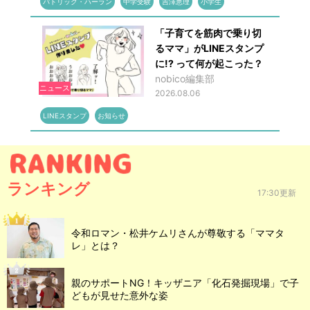
パトリック・ハーラン
中学受験
吉澤恵理
小学生
「子育てを筋肉で乗り切
るママ」がLINEスタンプ
に!? って何が起こった？
nobico編集部
ニュース
2026.08.06
LINEスタンプ
お知らせ
ランキング
17:30更新
令和ロマン・松井ケムリさんが尊敬する「ママタ
レ」とは？
親のサポートNG！キッザニア「化石発掘現場」で子
どもが見せた意外な姿