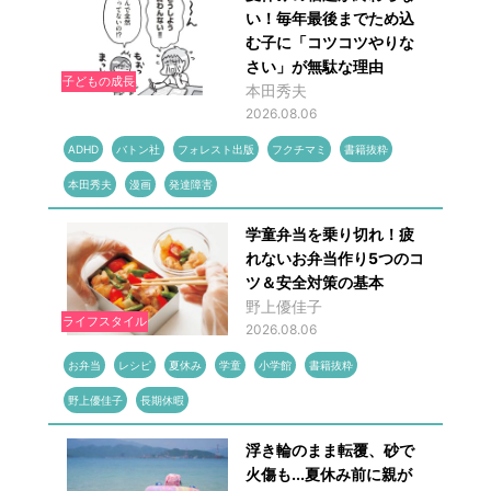
い！毎年最後までため込
む子に「コツコツやりな
さい」が無駄な理由
子どもの成長
本田秀夫
2026.08.06
ADHD
バトン社
フォレスト出版
フクチマミ
書籍抜粋
本田秀夫
漫画
発達障害
学童弁当を乗り切れ！疲
れないお弁当作り5つのコ
ツ＆安全対策の基本
野上優佳子
ライフスタイル
2026.08.06
お弁当
レシピ
夏休み
学童
小学館
書籍抜粋
野上優佳子
長期休暇
浮き輪のまま転覆、砂で
火傷も...夏休み前に親が