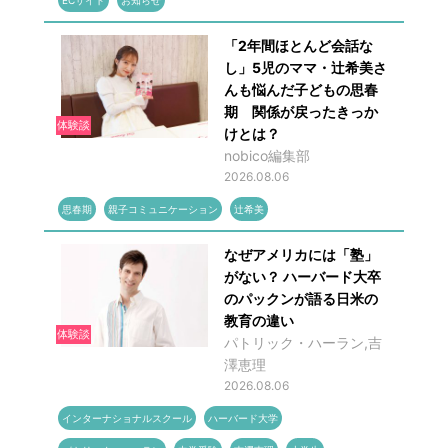
ECサイト
お知らせ
「2年間ほとんど会話な
し」5児のママ・辻希美さ
んも悩んだ子どもの思春
期 関係が戻ったきっか
体験談
けとは？
nobico編集部
2026.08.06
思春期
親子コミュニケーション
辻希美
なぜアメリカには「塾」
がない？ ハーバード大卒
のパックンが語る日米の
教育の違い
体験談
パトリック・ハーラン,吉
澤恵理
2026.08.06
インターナショナルスクール
ハーバード大学