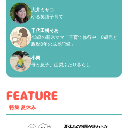
大井ミサコ
ゆる英語子育て
千代田橋そあ
43歳の新米ママ「子育て修行中」0歳児と
親歴0年の成長記録」
小栗
母と息子、山梨ふたり暮らし
特集
夏休み
夏休みの宿題が終わらな