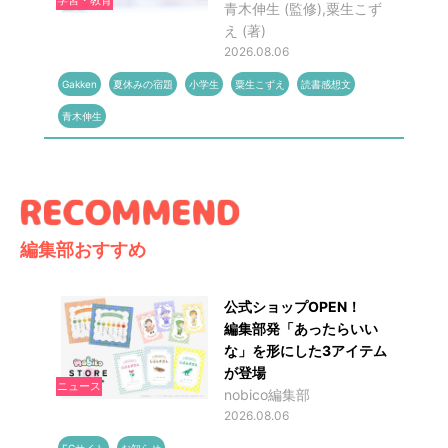
青木伸生 (監修),粟生こず
え (著)
2026.08.06
Gakken
夏休みの宿題
小学生
粟生こずえ
読書感想文
青木伸生
編集部おすすめ
公式ショップOPEN！
編集部発「あったらいい
な」を形にした3アイテム
が登場
ニュース
nobico編集部
2026.08.06