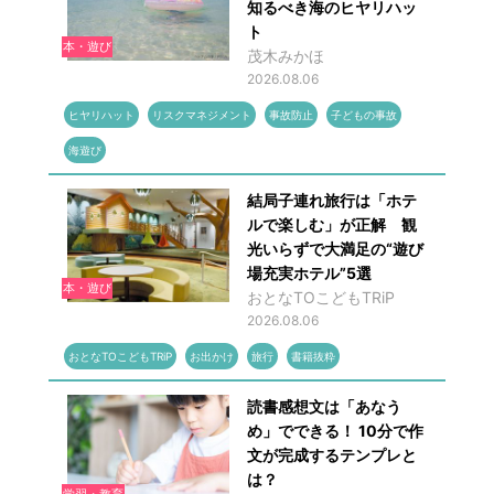
知るべき海のヒヤリハッ
ト
本・遊び
茂木みかほ
2026.08.06
ヒヤリハット
リスクマネジメント
事故防止
子どもの事故
海遊び
結局子連れ旅行は「ホテ
ルで楽しむ」が正解 観
光いらずで大満足の“遊び
場充実ホテル”5選
本・遊び
おとなTOこどもTRiP
2026.08.06
おとなTOこどもTRiP
お出かけ
旅行
書籍抜粋
読書感想文は「あなう
め」でできる！ 10分で作
文が完成するテンプレと
は？
学習・教育