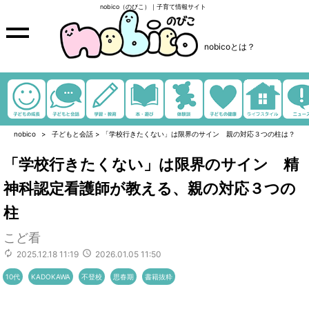
nobico（のびこ）｜子育て情報サイト
nobicoとは？
nobico
子どもと会話
>
「学校行きたくない」は限界のサイン 親の対応３つの柱は？
「学校行きたくない」は限界のサイン 精
神科認定看護師が教える、親の対応３つの
柱
こど看
2025.12.18 11:19
2026.01.05 11:50
10代
KADOKAWA
不登校
思春期
書籍抜粋