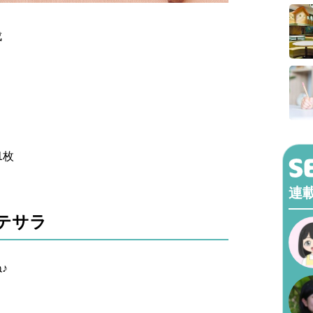
成
1枚
連
テサラ
♪