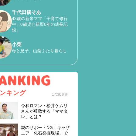
千代田橋そあ
43歳の新米ママ「子育て修行
中」0歳児と親歴0年の成長記
録」
小栗
母と息子、山梨ふたり暮らし
ンキング
17:30更新
令和ロマン・松井ケムリ
さんが尊敬する「ママタ
レ」とは？
親のサポートNG！キッザ
ニア「化石発掘現場」で