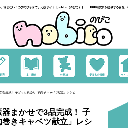
い、悩まない「のびのび子育て」応援サイト【nobico（のびこ）】 PHP研究所が提供する育児・
で3品完成！ 子どもも満足の「肉巻きキャベツ献立」レシピ
器まかせで3品完成！ 子
肉巻きキャベツ献立」レシ