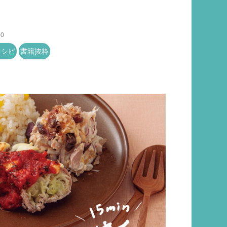
50
レシピ
書籍抜粋