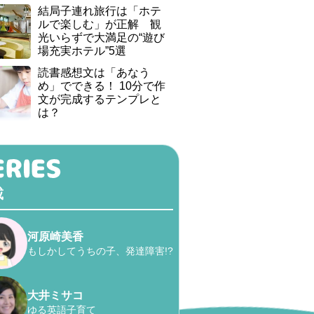
結局子連れ旅行は「ホテ
ルで楽しむ」が正解 観
光いらずで大満足の“遊び
場充実ホテル”5選
読書感想文は「あなう
め」でできる！ 10分で作
文が完成するテンプレと
は？
載
河原崎美香
もしかしてうちの子、発達障害!?
大井ミサコ
ゆる英語子育て