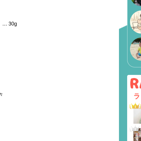
 30g
々
ラ