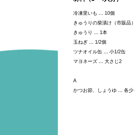
冷凍里いも … 10個
きゅうりの柴漬け（市販品） …
きゅうり … 1本
玉ねぎ … 1/2個
ツナオイル缶 … 小1/2缶
マヨネーズ … 大さじ2
A
かつお節、しょうゆ … 各少