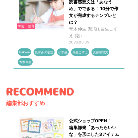
読書感想文は「あなう
め」でできる！ 10分で作
文が完成するテンプレと
は？
学習・教育
青木伸生 (監修),粟生こず
え (著)
2026.08.05
Gakken
夏休みの宿題
小学生
粟生こずえ
読書感想文
青木伸生
編集部おすすめ
公式ショップOPEN！
編集部発「あったらいい
な」を形にした3アイテム