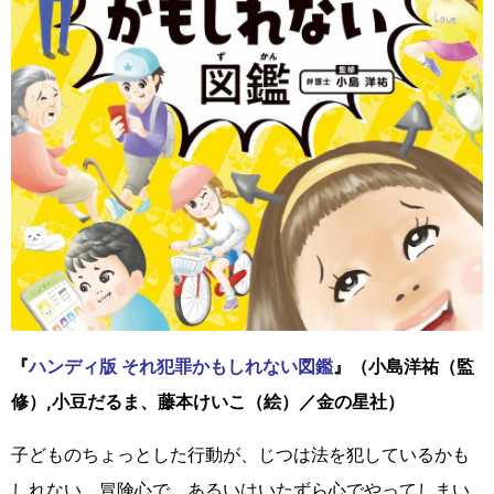
『
ハンディ版 それ犯罪かもしれない図鑑
』（小島洋祐（監
修）,小豆だるま、藤本けいこ（絵）／金の星社）
子どものちょっとした行動が、じつは法を犯しているかも
しれない。冒険心で、あるいはいたずら心でやってしまい