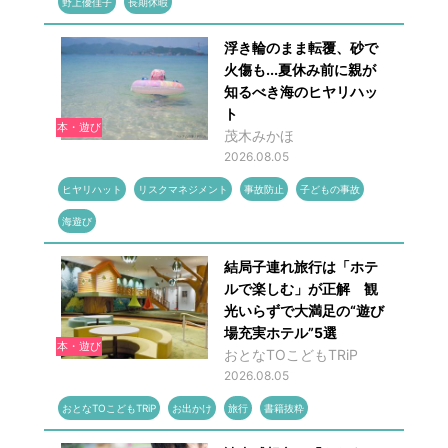
野上優佳子
長期休暇
浮き輪のまま転覆、砂で
火傷も...夏休み前に親が
知るべき海のヒヤリハッ
ト
本・遊び
茂木みかほ
2026.08.05
ヒヤリハット
リスクマネジメント
事故防止
子どもの事故
海遊び
結局子連れ旅行は「ホテ
ルで楽しむ」が正解 観
光いらずで大満足の“遊び
場充実ホテル”5選
本・遊び
おとなTOこどもTRiP
2026.08.05
おとなTOこどもTRiP
お出かけ
旅行
書籍抜粋