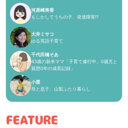
河原崎美香
もしかしてうちの子、発達障害!?
大井ミサコ
ゆる英語子育て
千代田橋そあ
43歳の新米ママ「子育て修行中」0歳児と
親歴0年の成長記録」
小栗
母と息子、山梨ふたり暮らし