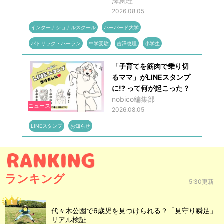
澤恵理
2026.08.05
インターナショナルスクール
ハーバード大学
パトリック・ハーラン
中学受験
吉澤恵理
小学生
「子育てを筋肉で乗り切
るママ」がLINEスタンプ
に!? って何が起こった？
nobico編集部
ニュース
2026.08.05
LINEスタンプ
お知らせ
ランキング
5:30更新
代々木公園で6歳児を見つけられる？「見守り瞬足」
リアル検証