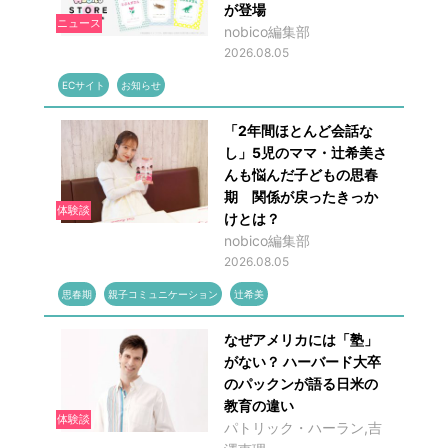
が登場
ニュース
nobico編集部
2026.08.05
ECサイト
お知らせ
「2年間ほとんど会話な
し」5児のママ・辻希美さ
んも悩んだ子どもの思春
期 関係が戻ったきっか
体験談
けとは？
nobico編集部
2026.08.05
思春期
親子コミュニケーション
辻希美
なぜアメリカには「塾」
がない？ ハーバード大卒
のパックンが語る日米の
教育の違い
体験談
パトリック・ハーラン,吉