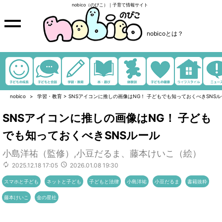
nobico（のびこ）｜子育て情報サイト
nobicoとは？
nobico
学習・教育
>
SNSアイコンに推しの画像はNG！ 子どもでも知っておくべきSNSル
SNSアイコンに推しの画像はNG！ 子ども
でも知っておくべきSNSルール
小島洋祐（監修）,小豆だるま、藤本けいこ（絵）
2025.12.18 17:05
2026.01.08 19:30
スマホと子ども
ネットと子ども
子どもと法律
小島洋祐
小豆だるま
書籍抜粋
藤本けいこ
金の星社