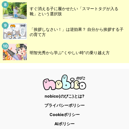
すぐ消える子に履かせたい「スマートタグが入る
靴」という選択肢
「挨拶しなさい！」は逆効果？ 自分から挨拶する子
の育て方
明智光秀から学ぶ"くやしい時"の乗り越え方
nobico(のびこ)とは?
プライバシーポリシー
Cookieポリシー
AIポリシー