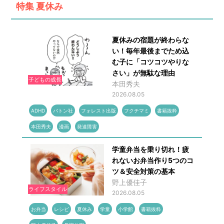
特集
夏休み
夏休みの宿題が終わらな
い！毎年最後までため込
む子に「コツコツやりな
さい」が無駄な理由
子どもの成長
本田秀夫
2026.08.05
ADHD
バトン社
フォレスト出版
フクチマミ
書籍抜粋
本田秀夫
漫画
発達障害
学童弁当を乗り切れ！疲
れないお弁当作り5つのコ
ツ＆安全対策の基本
野上優佳子
ライフスタイル
2026.08.05
お弁当
レシピ
夏休み
学童
小学館
書籍抜粋