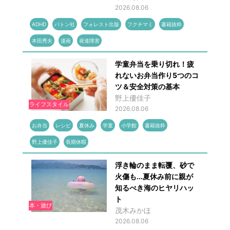
2026.08.06
ADHD
バトン社
フォレスト出版
フクチマミ
書籍抜粋
本田秀夫
漫画
発達障害
学童弁当を乗り切れ！疲
れないお弁当作り5つのコ
ツ＆安全対策の基本
野上優佳子
ライフスタイル
2026.08.06
お弁当
レシピ
夏休み
学童
小学館
書籍抜粋
野上優佳子
長期休暇
浮き輪のまま転覆、砂で
火傷も...夏休み前に親が
知るべき海のヒヤリハッ
ト
本・遊び
茂木みかほ
2026.08.06