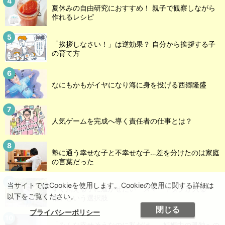
夏休みの自由研究におすすめ！ 親子で観察しながら
作れるレシピ
「挨拶しなさい！」は逆効果？ 自分から挨拶する子
の育て方
なにもかもがイヤになり海に身を投げる西郷隆盛
人気ゲームを完成へ導く責任者の仕事とは？
塾に通う幸せな子と不幸せな子…差を分けたのは家庭
の言葉だった
当サイトではCookieを使用します。Cookieの使用に関する詳細は
すぐ消える子に履かせたい「スマートタグが入る
以下をご覧ください。
靴」という選択肢
閉じる
プライバシーポリシー
「みんな幸せそうなのに私だけ…」妊娠中の孤独への