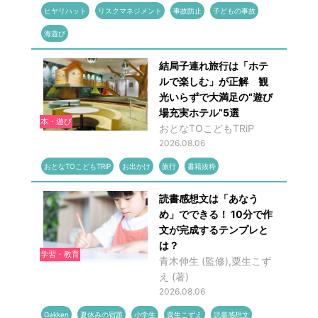
ヒヤリハット
リスクマネジメント
事故防止
子どもの事故
海遊び
結局子連れ旅行は「ホテ
ルで楽しむ」が正解 観
光いらずで大満足の“遊び
場充実ホテル”5選
本・遊び
おとなTOこどもTRiP
2026.08.06
おとなTOこどもTRiP
お出かけ
旅行
書籍抜粋
読書感想文は「あなう
め」でできる！ 10分で作
文が完成するテンプレと
は？
学習・教育
青木伸生 (監修),粟生こず
え (著)
2026.08.06
Gakken
夏休みの宿題
小学生
粟生こずえ
読書感想文