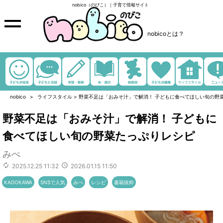
nobico（のびこ）｜子育て情報サイト
nobicoとは？
nobico
ライフスタイル
>
野菜不足は「おみそ汁」で解消！ 子どもに食べてほしい旬の野
野菜不足は「おみそ汁」で解消！ 子どもに
食べてほしい旬の野菜たっぷりレシピ
みぺ
2025.12.25 11:32
2026.01.15 11:50
KADOKAWA
SNSで人気
みぺ
レシピ
書籍抜粋