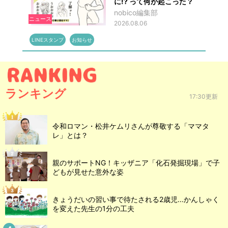
に!? って何が起こった？
nobico編集部
ニュース
2026.08.06
LINEスタンプ
お知らせ
ランキング
17:30更新
令和ロマン・松井ケムリさんが尊敬する「ママタ
レ」とは？
親のサポートNG！キッザニア「化石発掘現場」で子
どもが見せた意外な姿
きょうだいの習い事で待たされる2歳児...かんしゃく
を変えた先生の1分の工夫