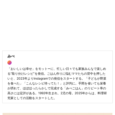
みぺ
「おいしいは幸せ」をモットーに、忙しい日々でも家族みんなで楽しめ
る“取り分けレシピ”を発信。ごはん作りに悩むママたちの背中を押した
いと、2023年よりInstagramでの発信をスタートする。「子どもが野菜
を食べた」「こんなレシピ待ってた！」と評判に。手間を省いても栄養
が摂れて、ほぼほったらかしで完成する「みぺごはん」のリピート率の
高さには定評がある。1992年生まれ、2児の母。2025年からは、料理研
究家としての活動をスタートした。