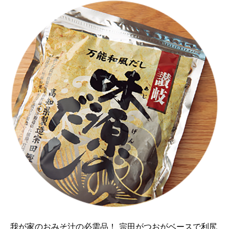
我が家のおみそ汁の必需品！ 宗田がつおがベースで利尻