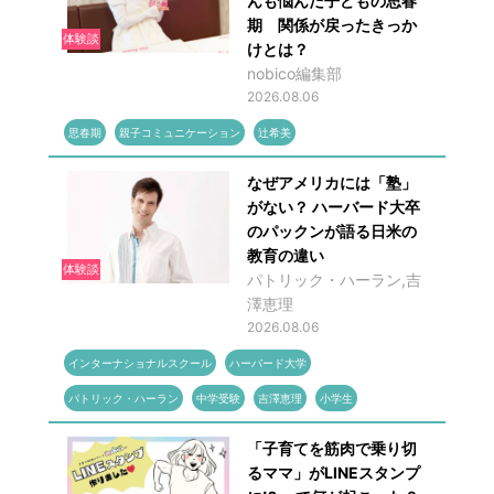
んも悩んだ子どもの思春
期 関係が戻ったきっか
体験談
けとは？
nobico編集部
2026.08.06
思春期
親子コミュニケーション
辻希美
なぜアメリカには「塾」
がない？ ハーバード大卒
のパックンが語る日米の
教育の違い
体験談
パトリック・ハーラン,吉
澤恵理
2026.08.06
インターナショナルスクール
ハーバード大学
パトリック・ハーラン
中学受験
吉澤恵理
小学生
「子育てを筋肉で乗り切
るママ」がLINEスタンプ