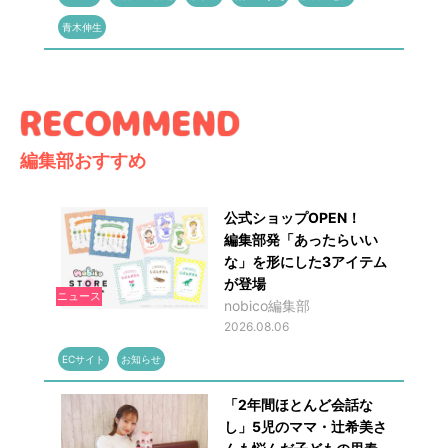
青木伸生
編集部おすすめ
公式ショップOPEN！
編集部発「あったらいい
な」を形にした3アイテム
が登場
ニュース
nobico編集部
2026.08.06
ECサイト
お知らせ
「2年間ほとんど会話な
し」5児のママ・辻希美さ