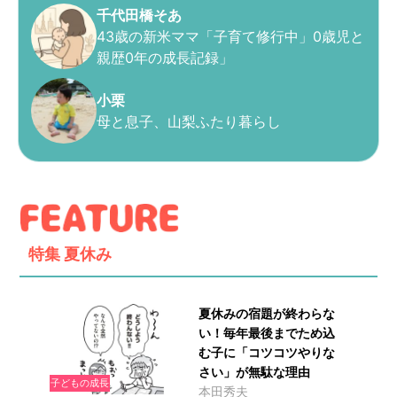
千代田橋そあ
43歳の新米ママ「子育て修行中」0歳児と
親歴0年の成長記録」
小栗
母と息子、山梨ふたり暮らし
特集
夏休み
夏休みの宿題が終わらな
い！毎年最後までため込
む子に「コツコツやりな
さい」が無駄な理由
子どもの成長
本田秀夫