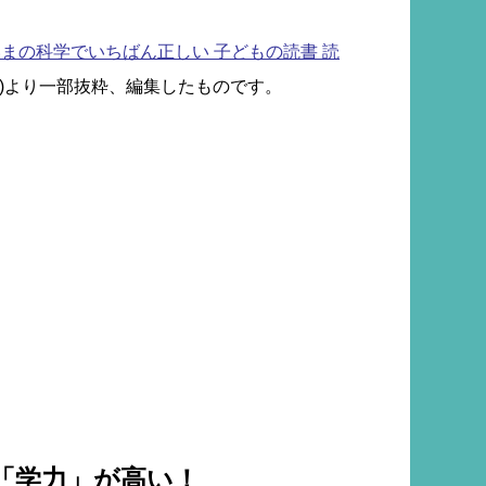
まの科学でいちばん正しい 子どもの読書 読
ken)より一部抜粋、編集したものです。
「学力」が高い！