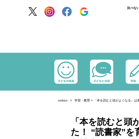
比べな
nobico
学習・教育
>
「本を読むと頭がよくなる」は本
「本を読むと頭
た！ “読書家”