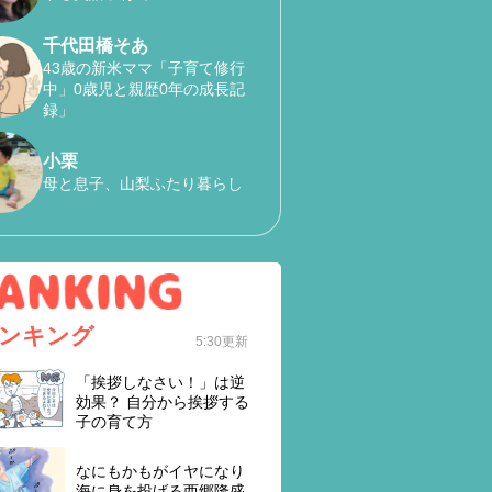
千代田橋そあ
43歳の新米ママ「子育て修行
中」0歳児と親歴0年の成長記
録」
小栗
母と息子、山梨ふたり暮らし
ンキング
5:30更新
「挨拶しなさい！」は逆
効果？ 自分から挨拶する
子の育て方
なにもかもがイヤになり
海に身を投げる西郷隆盛