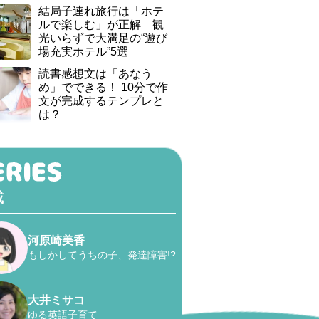
結局子連れ旅行は「ホテ
ルで楽しむ」が正解 観
光いらずで大満足の“遊び
場充実ホテル”5選
読書感想文は「あなう
め」でできる！ 10分で作
文が完成するテンプレと
は？
載
河原崎美香
もしかしてうちの子、発達障害!?
大井ミサコ
ゆる英語子育て