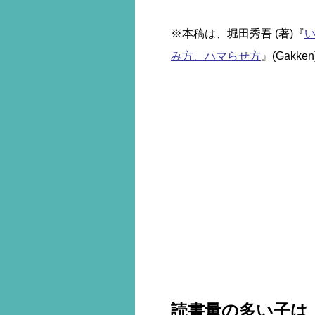
※本稿は、堀田秀吾 (著)『
い
み方、ハマらせ方
』(Gak
読書量の多い子は