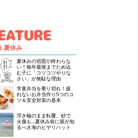
集
夏休み
夏休みの宿題が終わらな
い！毎年最後までため込
む子に「コツコツやりな
さい」が無駄な理由
学童弁当を乗り切れ！疲
れないお弁当作り5つのコ
ツ＆安全対策の基本
浮き輪のまま転覆、砂で
火傷も...夏休み前に親が知
るべき海のヒヤリハット