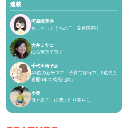
連載
河原崎美香
もしかしてうちの子、発達障害!?
大井ミサコ
ゆる英語子育て
千代田橋そあ
43歳の新米ママ「子育て修行中」0歳児と
親歴0年の成長記録」
小栗
母と息子、山梨ふたり暮らし