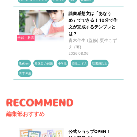
読書感想文は「あなう
め」でできる！ 10分で作
文が完成するテンプレと
は？
学習・教育
青木伸生 (監修),粟生こず
え (著)
2026.08.06
Gakken
夏休みの宿題
小学生
粟生こずえ
読書感想文
青木伸生
編集部おすすめ
公式ショップOPEN！