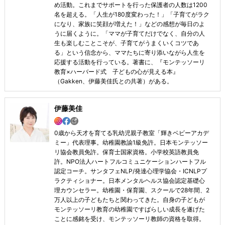
め活動。これまでサポートを行った保護者の人数は1200
名を超える。「人生が180度変わった！」「子育てがラク
になり、家族に笑顔が増えた！」などの感想が毎日のよ
うに届くように。「ママが子育てだけでなく、自分の人
生も楽しむことこそが、子育てがうまくいくコツであ
る」という信念から、ママたちに寄り添いながら人生を
応援する活動を行っている。著書に、『モンテッソーリ
教育×ハーバード式 子どもの心が見える本』
（Gakken、伊藤美佳氏との共著）がある。
伊藤美佳
0歳から天才を育てる乳幼児親子教室「輝きベビーアカデ
ミー」代表理事。幼稚園教諭1級免許。日本モンテッソー
リ協会教員免許。保育士国家資格。小学校英語教員免
許。NPO法人ハートフルコミュニケーションハートフル
認定コーチ。サンタフェNLP/発達心理学協会・ICNLPプ
ラクティショナー。日本メンタルヘルス協会認定基礎心
理カウンセラー。幼稚園・保育園、スクールで28年間、2
万人以上の子どもたちと関わってきた。自身の子どもが
モンテッソーリ教育の幼稚園ですばらしい成長を遂げた
ことに感銘を受け、モンテッソーリ教師の資格を取得。