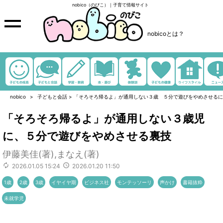
nobico（のびこ）｜子育て情報サイト
nobicoとは？
nobico
子どもと会話
>
「そろそろ帰るよ」が通用しない３歳 ５分で遊びをやめさせるに
「そろそろ帰るよ」が通用しない３歳児
に、５分で遊びをやめさせる裏技
伊藤美佳(著),まなえ(著)
2026.01.05 15:24
2026.01.20 11:50
1歳
2歳
3歳
イヤイヤ期
ビジネス社
モンテッソーリ
声かけ
書籍抜粋
未就学児