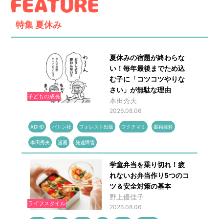
特集
夏休み
夏休みの宿題が終わらな
い！毎年最後までため込
む子に「コツコツやりな
さい」が無駄な理由
子どもの成長
本田秀夫
2026.08.06
ADHD
バトン社
フォレスト出版
フクチマミ
書籍抜粋
本田秀夫
漫画
発達障害
学童弁当を乗り切れ！疲
れないお弁当作り5つのコ
ツ＆安全対策の基本
野上優佳子
ライフスタイル
2026.08.06