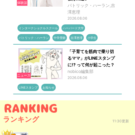
体験談
パトリック・ハーラン,吉
澤恵理
2026.08.06
インターナショナルスクール
ハーバード大学
パトリック・ハーラン
中学受験
吉澤恵理
小学生
「子育てを筋肉で乗り切
るママ」がLINEスタンプ
に!? って何が起こった？
nobico編集部
ニュース
2026.08.06
LINEスタンプ
お知らせ
ランキング
11:30更新