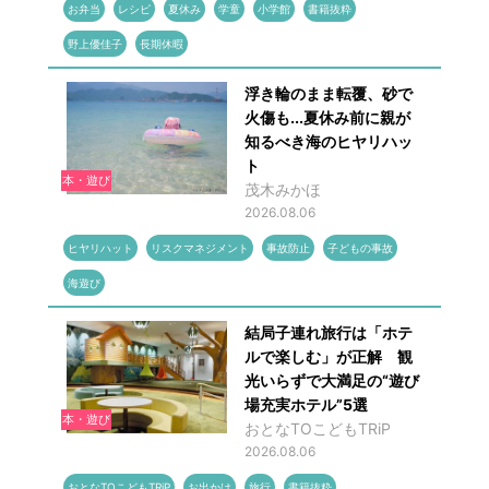
お弁当
レシピ
夏休み
学童
小学館
書籍抜粋
野上優佳子
長期休暇
浮き輪のまま転覆、砂で
火傷も...夏休み前に親が
知るべき海のヒヤリハッ
ト
本・遊び
茂木みかほ
2026.08.06
ヒヤリハット
リスクマネジメント
事故防止
子どもの事故
海遊び
結局子連れ旅行は「ホテ
ルで楽しむ」が正解 観
光いらずで大満足の“遊び
場充実ホテル”5選
本・遊び
おとなTOこどもTRiP
2026.08.06
おとなTOこどもTRiP
お出かけ
旅行
書籍抜粋