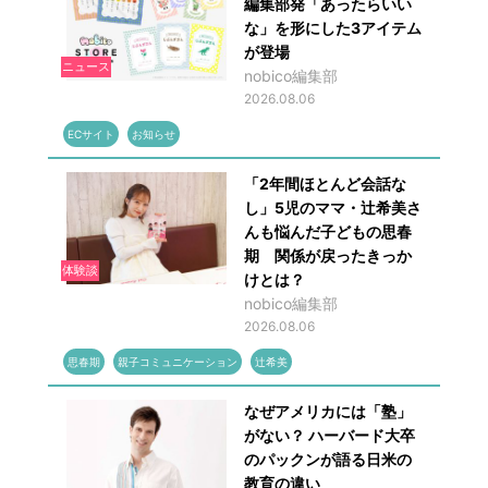
編集部発「あったらいい
な」を形にした3アイテム
が登場
ニュース
nobico編集部
2026.08.06
ECサイト
お知らせ
「2年間ほとんど会話な
し」5児のママ・辻希美さ
んも悩んだ子どもの思春
期 関係が戻ったきっか
体験談
けとは？
nobico編集部
2026.08.06
思春期
親子コミュニケーション
辻希美
なぜアメリカには「塾」
がない？ ハーバード大卒
のパックンが語る日米の
教育の違い