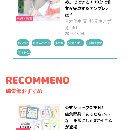
め」でできる！ 10分で作
文が完成するテンプレと
は？
学習・教育
青木伸生 (監修),粟生こず
え (著)
2026.08.04
Gakken
夏休みの宿題
小学生
粟生こずえ
読書感想文
青木伸生
編集部おすすめ
公式ショップOPEN！
編集部発「あったらいい
な」を形にした3アイテム
が登場