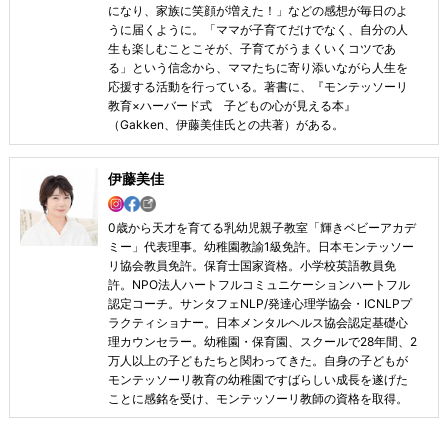
になり、家族に笑顔が増えた！」などの感想が毎日のよ
うに届くように。「ママが子育てだけでなく、自分の人
生も楽しむことこそが、子育てがうまくいくコツであ
る」という信念から、ママたちに寄り添いながら人生を
応援する活動を行っている。著書に、『モンテッソーリ
教育×ハーバード式 子どもの心が見える本』
（Gakken、伊藤美佳氏との共著）がある。
伊藤美佳
0歳から天才を育てる乳幼児親子教室「輝きベビーアカデ
ミー」代表理事。幼稚園教諭1級免許。日本モンテッソー
リ協会教員免許。保育士国家資格。小学校英語教員免
許。NPO法人ハートフルコミュニケーションハートフル
認定コーチ。サンタフェNLP/発達心理学協会・ICNLPプ
ラクティショナー。日本メンタルヘルス協会認定基礎心
理カウンセラー。幼稚園・保育園、スクールで28年間、2
万人以上の子どもたちと関わってきた。自身の子どもが
モンテッソーリ教育の幼稚園ですばらしい成長を遂げた
ことに感銘を受け、モンテッソーリ教師の資格を取得。