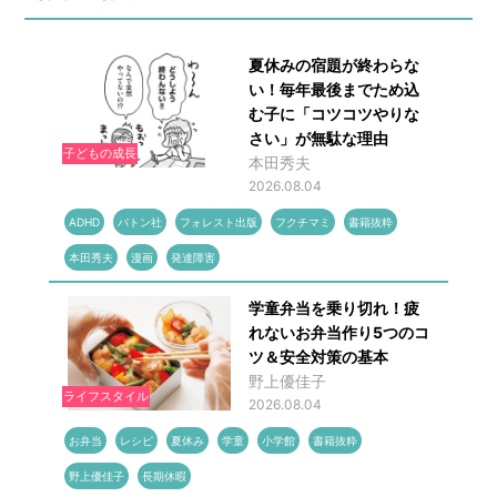
夏休みの宿題が終わらな
い！毎年最後までため込
む子に「コツコツやりな
さい」が無駄な理由
子どもの成長
本田秀夫
2026.08.04
ADHD
バトン社
フォレスト出版
フクチマミ
書籍抜粋
本田秀夫
漫画
発達障害
学童弁当を乗り切れ！疲
れないお弁当作り5つのコ
ツ＆安全対策の基本
野上優佳子
ライフスタイル
2026.08.04
お弁当
レシピ
夏休み
学童
小学館
書籍抜粋
野上優佳子
長期休暇