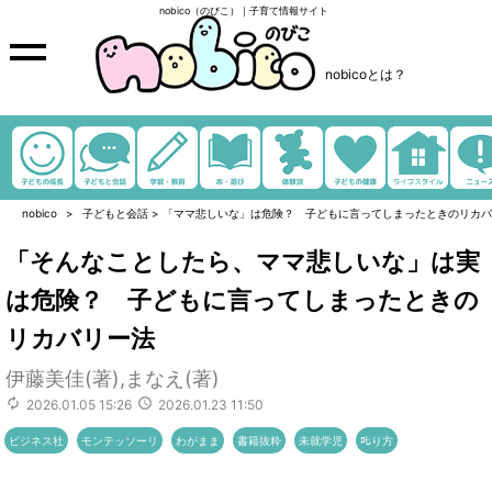
nobico（のびこ）｜子育て情報サイト
nobicoとは？
nobico
子どもと会話
>
「ママ悲しいな」は危険？ 子どもに言ってしまったときのリカバ
「そんなことしたら、ママ悲しいな」は実
は危険？ 子どもに言ってしまったときの
リカバリー法
伊藤美佳(著),まなえ(著)
2026.01.05 15:26
2026.01.23 11:50
ビジネス社
モンテッソーリ
わがまま
書籍抜粋
未就学児
𠮟り方