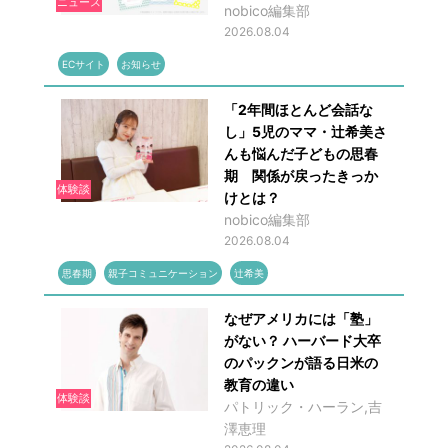
ニュース
nobico編集部
2026.08.04
ECサイト
お知らせ
「2年間ほとんど会話な
し」5児のママ・辻希美さ
んも悩んだ子どもの思春
期 関係が戻ったきっか
体験談
けとは？
nobico編集部
2026.08.04
思春期
親子コミュニケーション
辻希美
なぜアメリカには「塾」
がない？ ハーバード大卒
のパックンが語る日米の
教育の違い
体験談
パトリック・ハーラン,吉
澤恵理