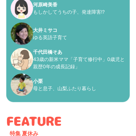
河原崎美香
もしかしてうちの子、発達障害!?
大井ミサコ
ゆる英語子育て
千代田橋そあ
43歳の新米ママ「子育て修行中」0歳児と
親歴0年の成長記録」
小栗
母と息子、山梨ふたり暮らし
特集
夏休み