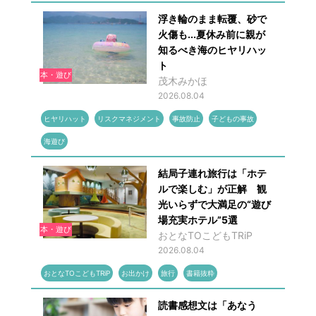
浮き輪のまま転覆、砂で
火傷も...夏休み前に親が
知るべき海のヒヤリハッ
ト
本・遊び
茂木みかほ
2026.08.04
ヒヤリハット
リスクマネジメント
事故防止
子どもの事故
海遊び
結局子連れ旅行は「ホテ
ルで楽しむ」が正解 観
光いらずで大満足の“遊び
場充実ホテル”5選
本・遊び
おとなTOこどもTRiP
2026.08.04
おとなTOこどもTRiP
お出かけ
旅行
書籍抜粋
読書感想文は「あなう