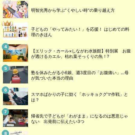
明智光秀から学ぶ"くやしい時"の乗り越え方
子どもの「やってみたい！」を応援！ はじめての料
理のきほん
【エリック・カール×しながわ水族館】特別展 お腹
が透けるカエル、枯れ葉そっくりの魚！?
塾を休みたがる小6娘、週3度目の「お腹痛い」…母
が気づいた本当の理由
スマホばかりの子に効く「ホッキョクグマ作戦」と
は？
帰省先で子どもが「わがまま」になるのは悪意じゃ
ない 出発前に伝えたい3つ