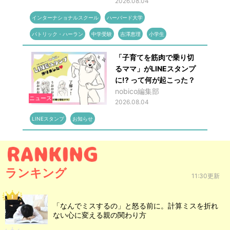
2026.08.04
インターナショナルスクール
ハーバード大学
パトリック・ハーラン
中学受験
吉澤恵理
小学生
「子育てを筋肉で乗り切
るママ」がLINEスタンプ
に!? って何が起こった？
nobico編集部
ニュース
2026.08.04
LINEスタンプ
お知らせ
ランキング
11:30更新
「なんでミスするの」と怒る前に。計算ミスを折れ
ない心に変える親の関わり方