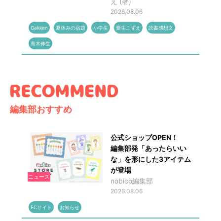
え (著)
2026.08.06
Gakken
夏休みの宿題
小学生
粟生こずえ
読書感想文
青木伸生
編集部おすすめ
公式ショップOPEN！
編集部発「あったらいい
な」を形にした3アイテム
が登場
ニュース
nobico編集部
2026.08.06
ECサイト
お知らせ