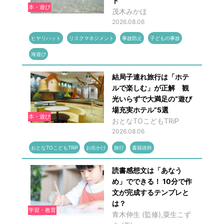
ト
本・遊び
茂木みかほ
2026.08.06
ヒヤリハット
リスクマネジメント
事故防止
子どもの事故
海遊び
結局子連れ旅行は「ホテ
ルで楽しむ」が正解 観
光いらずで大満足の“遊び
場充実ホテル”5選
本・遊び
おとなTOこどもTRiP
2026.08.06
おとなTOこどもTRiP
お出かけ
旅行
書籍抜粋
読書感想文は「あなう
め」でできる！ 10分で作
文が完成するテンプレと
は？
学習・教育
青木伸生 (監修),粟生こず