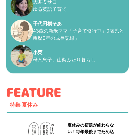
大井ミサコ
ゆる英語子育て
千代田橋そあ
43歳の新米ママ「子育て修行中」0歳児と
親歴0年の成長記録」
小栗
母と息子、山梨ふたり暮らし
特集
夏休み
夏休みの宿題が終わらな
い！毎年最後までため込