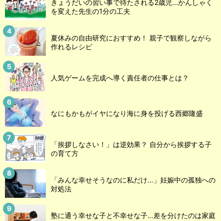
きょうだいの習い事で待たされる2歳児...かんしゃく
を変えた先生の1分の工夫
夏休みの自由研究におすすめ！ 親子で観察しながら
作れるレシピ
人気ゲームを完成へ導く責任者の仕事とは？
なにもかもがイヤになり海に身を投げる西郷隆盛
「挨拶しなさい！」は逆効果？ 自分から挨拶する子
の育て方
「みんな幸せそうなのに私だけ…」妊娠中の孤独への
対処法
塾に通う幸せな子と不幸せな子…差を分けたのは家庭