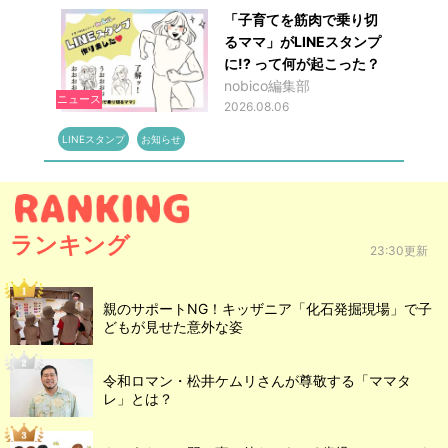
「子育てを筋肉で乗り切
るママ」がLINEスタンプ
に!? って何が起こった？
nobico編集部
ニュース
2026.08.06
LINEスタンプ
お知らせ
ランキング
23:30更新
親のサポートNG！キッザニア「化石発掘現場」で子
どもが見せた意外な姿
令和ロマン・松井ケムリさんが尊敬する「ママタ
レ」とは？