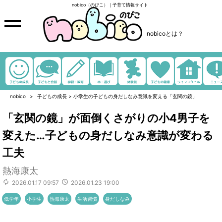
nobico（のびこ）｜子育て情報サイト
nobicoとは？
nobico
子どもの成長
>
小学生の子どもの身だしなみ意識を変える「玄関の鏡」
「玄関の鏡」が面倒くさがりの小4男子を
変えた…子どもの身だしなみ意識が変わる
工夫
熱海康太
2026.01.17 09:57
2026.01.23 19:00
低学年
小学生
熱海康太
生活習慣
身だしなみ