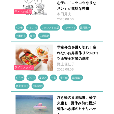
む子に「コツコツやりな
さい」が無駄な理由
子どもの成長
本田秀夫
2026.08.06
ADHD
バトン社
フォレスト出版
フクチマミ
書籍抜粋
本田秀夫
漫画
発達障害
学童弁当を乗り切れ！疲
れないお弁当作り5つのコ
ツ＆安全対策の基本
野上優佳子
ライフスタイル
2026.08.06
お弁当
レシピ
夏休み
学童
小学館
書籍抜粋
野上優佳子
長期休暇
浮き輪のまま転覆、砂で
火傷も...夏休み前に親が
知るべき海のヒヤリハッ