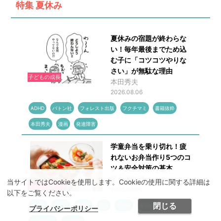
特集
夏休み
夏休みの宿題が終わらな
い！毎年最後までため込
む子に「コツコツやりな
さい」が無駄な理由
子どもの成長
本田秀夫
2026.08.06
ADHD
バトン社
フォレスト出版
フクチマミ
書籍抜粋
本田秀夫
漫画
発達障害
学童弁当を乗り切れ！疲
れないお弁当作り5つのコ
ツ＆安全対策の基本
野上優佳子
当サイトではCookieを使用します。Cookieの使用に関する詳細は
ライフスタイル
2026.08.06
以下をご覧ください。
閉じる
お弁当
レシピ
夏休み
学童
小学館
書籍抜粋
プライバシーポリシー
野上優佳子
長期休暇