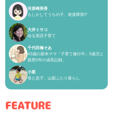
河原崎美香
もしかしてうちの子、発達障害!?
大井ミサコ
ゆる英語子育て
千代田橋そあ
43歳の新米ママ「子育て修行中」0歳児と
親歴0年の成長記録」
小栗
母と息子、山梨ふたり暮らし