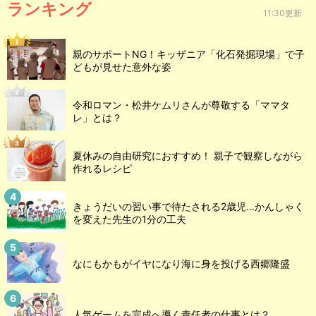
ランキング
11:30更新
親のサポートNG！キッザニア「化石発掘現場」で子
どもが見せた意外な姿
令和ロマン・松井ケムリさんが尊敬する「ママタ
レ」とは？
夏休みの自由研究におすすめ！ 親子で観察しながら
作れるレシピ
きょうだいの習い事で待たされる2歳児...かんしゃく
を変えた先生の1分の工夫
なにもかもがイヤになり海に身を投げる西郷隆盛
人気ゲームを完成へ導く責任者の仕事とは？