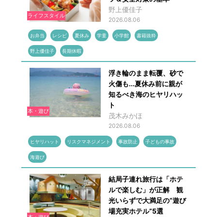
野上優佳子
ライフスタイル
2026.08.06
お弁当
レシピ
夏休み
学童
小学館
書籍抜粋
野上優佳子
長期休暇
浮き輪のまま転覆、砂で
火傷も...夏休み前に親が
知るべき海のヒヤリハッ
ト
本・遊び
茂木みかほ
2026.08.06
ヒヤリハット
リスクマネジメント
事故防止
子どもの事故
海遊び
結局子連れ旅行は「ホテ
ルで楽しむ」が正解 観
光いらずで大満足の“遊び
場充実ホテル”5選