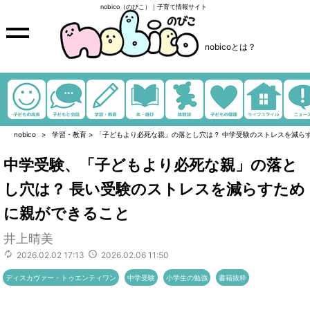
nobico（のびこ）｜子育て情報サイト
nobicoとは？
nobico
学習・教育
>
「子どもより必死な親」の落とし穴は？ 中学受験のストレスを減ら
中学受験、「子どもより必死な親」の落と
し穴は？ 長い受験のストレスを減らすため
に親ができること
井上晴美
2026.02.02 17:13
2026.02.06 11:50
ディスカヴァー・トゥエンティワン
中学受験
小学生の勉強
書籍抜粋