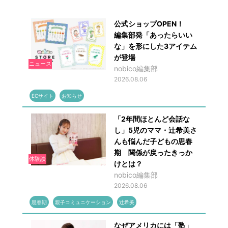
公式ショップOPEN！
編集部発「あったらいい
な」を形にした3アイテム
が登場
ニュース
nobico編集部
2026.08.06
ECサイト
お知らせ
「2年間ほとんど会話な
し」5児のママ・辻希美さ
んも悩んだ子どもの思春
期 関係が戻ったきっか
体験談
けとは？
nobico編集部
2026.08.06
思春期
親子コミュニケーション
辻希美
なぜアメリカには「塾」