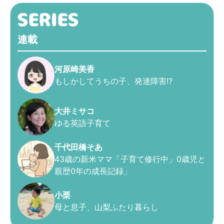
連載
河原崎美香
もしかしてうちの子、発達障害!?
大井ミサコ
ゆる英語子育て
千代田橋そあ
43歳の新米ママ「子育て修行中」0歳児と
親歴0年の成長記録」
小栗
母と息子、山梨ふたり暮らし