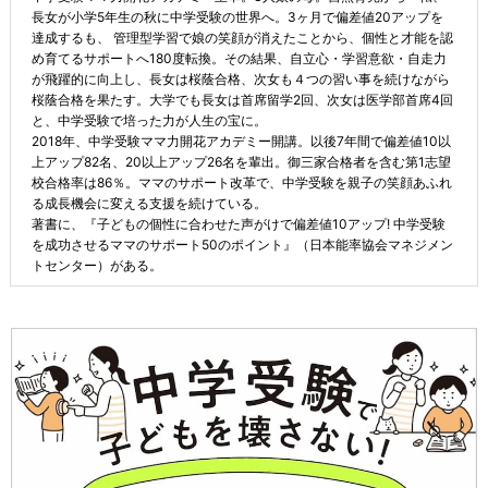
長女が小学5年生の秋に中学受験の世界へ。3ヶ月で偏差値20アップを
達成するも、 管理型学習で娘の笑顔が消えたことから、個性と才能を認
め育てるサポートへ180度転換。その結果、自立心・学習意欲・自走力
が飛躍的に向上し、長女は桜蔭合格、次女も４つの習い事を続けながら
桜蔭合格を果たす。大学でも長女は首席留学2回、次女は医学部首席4回
と、中学受験で培った力が人生の宝に。
2018年、中学受験ママ力開花アカデミー開講。以後7年間で偏差値10以
上アップ82名、20以上アップ26名を輩出。御三家合格者を含む第1志望
校合格率は86％。ママのサポート改革で、中学受験を親子の笑顔あふれ
る成長機会に変える支援を続けている。
著書に、『子どもの個性に合わせた声がけで偏差値10アップ! 中学受験
を成功させるママのサポート50のポイント』（日本能率協会マネジメン
トセンター）がある。