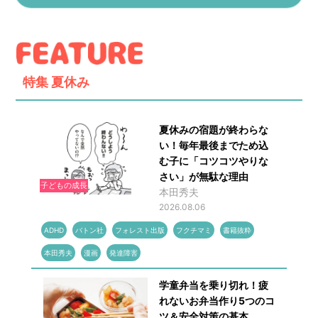
特集
夏休み
夏休みの宿題が終わらな
い！毎年最後までため込
む子に「コツコツやりな
さい」が無駄な理由
子どもの成長
本田秀夫
2026.08.06
ADHD
バトン社
フォレスト出版
フクチマミ
書籍抜粋
本田秀夫
漫画
発達障害
学童弁当を乗り切れ！疲
れないお弁当作り5つのコ
ツ＆安全対策の基本