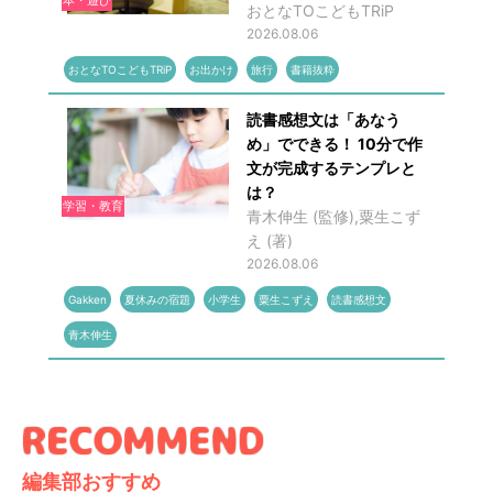
本・遊び
おとなTOこどもTRiP
2026.08.06
おとなTOこどもTRiP
お出かけ
旅行
書籍抜粋
読書感想文は「あなう
め」でできる！ 10分で作
文が完成するテンプレと
は？
学習・教育
青木伸生 (監修),粟生こず
え (著)
2026.08.06
Gakken
夏休みの宿題
小学生
粟生こずえ
読書感想文
青木伸生
編集部おすすめ