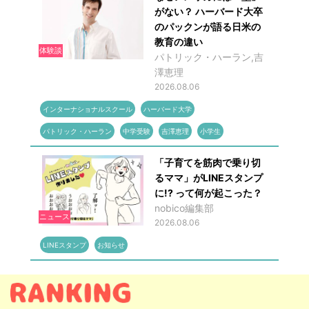
がない？ ハーバード大卒
のパックンが語る日米の
教育の違い
体験談
パトリック・ハーラン,吉
澤恵理
2026.08.06
インターナショナルスクール
ハーバード大学
パトリック・ハーラン
中学受験
吉澤恵理
小学生
「子育てを筋肉で乗り切
るママ」がLINEスタンプ
に!? って何が起こった？
nobico編集部
ニュース
2026.08.06
LINEスタンプ
お知らせ