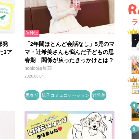
ラ
体験談
部発
「2年間ほとんど会話なし」5児のマ
た3ア
マ・辻希美さんも悩んだ子どもの思
春期 関係が戻ったきっかけとは？
nobico編集部
2026.08.04
思春期
親子コミュニケーション
辻希美