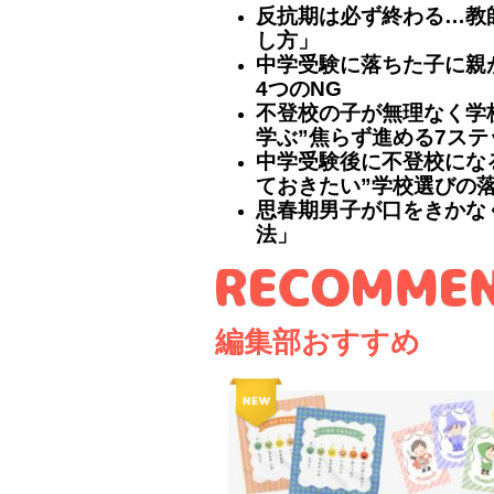
反抗期は必ず終わる…教
し方」
中学受験に落ちた子に親
4つのNG
不登校の子が無理なく学
学ぶ”焦らず進める7ステ
中学受験後に不登校にな
ておきたい”学校選びの落
思春期男子が口をきかな
法」
編集部おすすめ