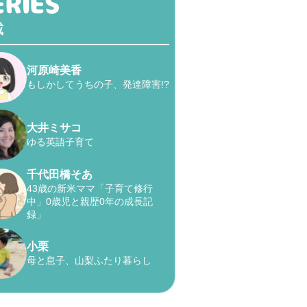
載
河原崎美香
もしかしてうちの子、発達障害!?
大井ミサコ
ゆる英語子育て
千代田橋そあ
43歳の新米ママ「子育て修行
中」0歳児と親歴0年の成長記
録」
小栗
母と息子、山梨ふたり暮らし