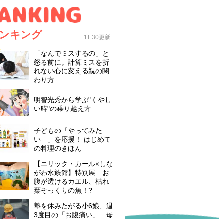
ンキング
11:30更新
「なんでミスするの」と
怒る前に。計算ミスを折
れない心に変える親の関
わり方
明智光秀から学ぶ"くやし
い時"の乗り越え方
子どもの「やってみた
い！」を応援！ はじめて
の料理のきほん
【エリック・カール×しな
がわ水族館】特別展 お
腹が透けるカエル、枯れ
葉そっくりの魚！?
塾を休みたがる小6娘、週
3度目の「お腹痛い」…母