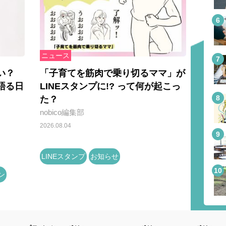
ニュース
い？
「子育てを筋肉で乗り切るママ」が
語る日
LINEスタンプに!? って何が起こっ
た？
nobico編集部
2026.08.04
LINEスタンプ
お知らせ
ン