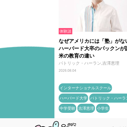
体験談
なぜアメリカには「塾」がな
ハーバード大卒のパックンが
米の教育の違い
パトリック・ハーラン,吉澤恵理
2026.08.04
インターナショナルスクール
ハーバード大学
パトリック・ハーラ
中学受験
吉澤恵理
小学生