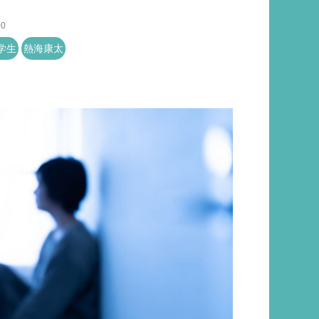
00
学生
熱海康太