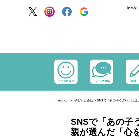
比べな
nobico
子どもと会話
>
SNSで「あの子うざい」に泣
SNSで「あの子
親が選んだ「心