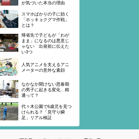
が気づいた本当の理由
スマホばかりの子に効く
「ホッキョクグマ作戦」
とは？
帰省先で子どもが「わが
まま」になるのは悪意じ
ゃない 出発前に伝えた
い3つ
人気アニメを支えるアニ
メーターの意外な素顔
なかなか聞けない思春期
の男子に起きる変化…精
通って？
代々木公園で6歳児を見つ
けられる？「見守り瞬
足」リアル検証