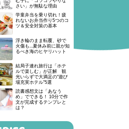
む子に「コツコツやりな
さい」が無駄な理由
学童弁当を乗り切れ！疲
れないお弁当作り5つのコ
ツ＆安全対策の基本
浮き輪のまま転覆、砂で
火傷も...夏休み前に親が知
るべき海のヒヤリハット
結局子連れ旅行は「ホテ
ルで楽しむ」が正解 観
光いらずで大満足の“遊び
場充実ホテル”5選
読書感想文は「あなう
め」でできる！ 10分で作
文が完成するテンプレと
は？