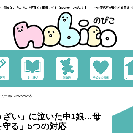
い、悩まない「のびのび子育て」応援サイト【nobico（のびこ）】 PHP研究所が提供する育児・
いた中1娘への5つの対応
うざい」に泣いた中1娘…母
を守る」5つの対応