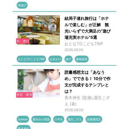
海遊び
結局子連れ旅行は「ホテ
ルで楽しむ」が正解 観
光いらずで大満足の“遊び
場充実ホテル”5選
本・遊び
おとなTOこどもTRiP
2026.08.06
おとなTOこどもTRiP
お出かけ
旅行
書籍抜粋
読書感想文は「あなう
め」でできる！ 10分で作
文が完成するテンプレと
は？
学習・教育
青木伸生 (監修),粟生こず
え (著)
2026.08.06
Gakken
夏休みの宿題
小学生
粟生こずえ
読書感想文
青木伸生