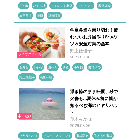
ADHD
バトン社
フォレスト出版
フクチマミ
書籍抜粋
本田秀夫
漫画
発達障害
学童弁当を乗り切れ！疲
れないお弁当作り5つのコ
ツ＆安全対策の基本
野上優佳子
ライフスタイル
2026.08.06
お弁当
レシピ
夏休み
学童
小学館
書籍抜粋
野上優佳子
長期休暇
浮き輪のまま転覆、砂で
火傷も...夏休み前に親が
知るべき海のヒヤリハッ
ト
本・遊び
茂木みかほ
2026.08.06
ヒヤリハット
リスクマネジメント
事故防止
子どもの事故