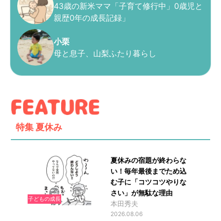
43歳の新米ママ「子育て修行中」0歳児と
親歴0年の成長記録」
小栗
母と息子、山梨ふたり暮らし
特集
夏休み
夏休みの宿題が終わらな
い！毎年最後までため込
む子に「コツコツやりな
さい」が無駄な理由
子どもの成長
本田秀夫
2026.08.06