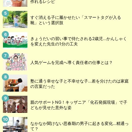
作れるレシピ
すぐ消える子に履かせたい「スマートタグが入る
靴」という選択肢
きょうだいの習い事で待たされる2歳児...かんしゃく
を変えた先生の1分の工夫
人気ゲームを完成へ導く責任者の仕事とは？
塾に通う幸せな子と不幸せな子…差を分けたのは家庭
の言葉だった
親のサポートNG！キッザニア「化石発掘現場」で子
どもが見せた意外な姿
なかなか聞けない思春期の男子に起きる変化…精通っ
て？