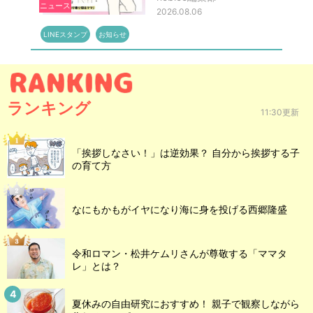
ニュース
2026.08.06
LINEスタンプ
お知らせ
ランキング
11:30更新
「挨拶しなさい！」は逆効果？ 自分から挨拶する子
の育て方
なにもかもがイヤになり海に身を投げる西郷隆盛
令和ロマン・松井ケムリさんが尊敬する「ママタ
レ」とは？
夏休みの自由研究におすすめ！ 親子で観察しながら