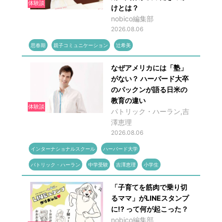
体験談
けとは？
nobico編集部
2026.08.06
思春期
親子コミュニケーション
辻希美
なぜアメリカには「塾」
がない？ ハーバード大卒
のパックンが語る日米の
教育の違い
体験談
パトリック・ハーラン,吉
澤恵理
2026.08.06
インターナショナルスクール
ハーバード大学
パトリック・ハーラン
中学受験
吉澤恵理
小学生
「子育てを筋肉で乗り切
るママ」がLINEスタンプ
に!? って何が起こった？
nobico編集部