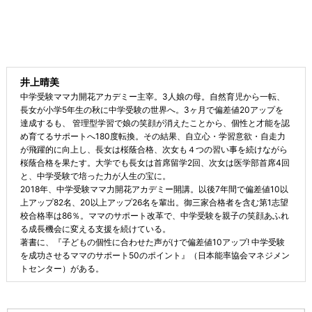
井上晴美
中学受験ママ力開花アカデミー主宰。3人娘の母。自然育児から一転、
長女が小学5年生の秋に中学受験の世界へ。3ヶ月で偏差値20アップを
達成するも、 管理型学習で娘の笑顔が消えたことから、個性と才能を認
め育てるサポートへ180度転換。その結果、自立心・学習意欲・自走力
が飛躍的に向上し、長女は桜蔭合格、次女も４つの習い事を続けながら
桜蔭合格を果たす。大学でも長女は首席留学2回、次女は医学部首席4回
と、中学受験で培った力が人生の宝に。
2018年、中学受験ママ力開花アカデミー開講。以後7年間で偏差値10以
上アップ82名、20以上アップ26名を輩出。御三家合格者を含む第1志望
校合格率は86％。ママのサポート改革で、中学受験を親子の笑顔あふれ
る成長機会に変える支援を続けている。
著書に、『子どもの個性に合わせた声がけで偏差値10アップ! 中学受験
を成功させるママのサポート50のポイント』（日本能率協会マネジメン
トセンター）がある。