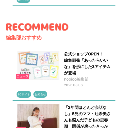
編集部おすすめ
公式ショップOPEN！
編集部発「あったらいい
な」を形にした3アイテム
が登場
ニュース
nobico編集部
2026.08.06
ECサイト
お知らせ
「2年間ほとんど会話な
し」5児のママ・辻希美さ
んも悩んだ子どもの思春
期 関係が戻ったきっか