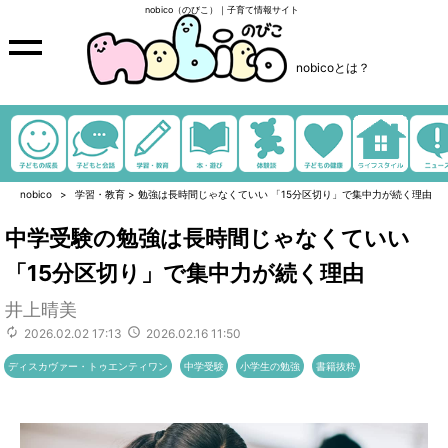
nobico（のびこ）｜子育て情報サイト
nobicoとは？
nobico
学習・教育
>
勉強は長時間じゃなくていい 「15分区切り」で集中力が続く理由
中学受験の勉強は長時間じゃなくていい
「15分区切り」で集中力が続く理由
井上晴美
2026.02.02 17:13
2026.02.16 11:50
ディスカヴァー・トゥエンティワン
中学受験
小学生の勉強
書籍抜粋