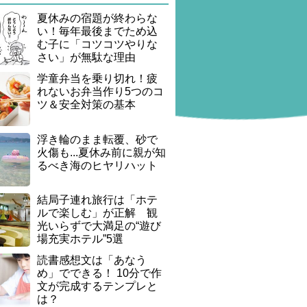
夏休みの宿題が終わらな
い！毎年最後までため込
む子に「コツコツやりな
さい」が無駄な理由
学童弁当を乗り切れ！疲
れないお弁当作り5つのコ
ツ＆安全対策の基本
浮き輪のまま転覆、砂で
火傷も...夏休み前に親が知
るべき海のヒヤリハット
結局子連れ旅行は「ホテ
ルで楽しむ」が正解 観
光いらずで大満足の“遊び
場充実ホテル”5選
読書感想文は「あなう
め」でできる！ 10分で作
文が完成するテンプレと
は？