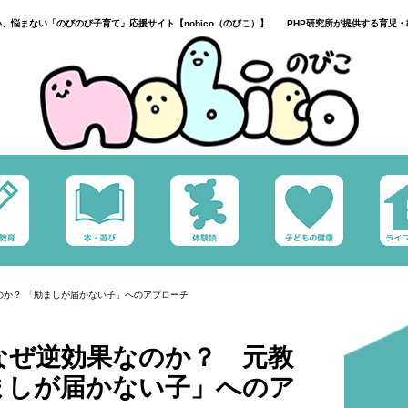
い、悩まない「のびのび子育て」応援サイト【nobico（のびこ）】 PHP研究所が提供する育児・
のか？ 「励ましが届かない子」へのアプローチ
なぜ逆効果なのか？ 元教
ましが届かない子」へのア