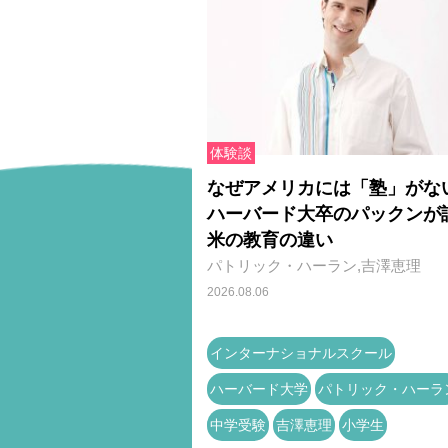
体験談
なぜアメリカには「塾」がな
ハーバード大卒のパックンが
米の教育の違い
パトリック・ハーラン,吉澤恵理
2026.08.06
インターナショナルスクール
ハーバード大学
パトリック・ハーラ
中学受験
吉澤恵理
小学生