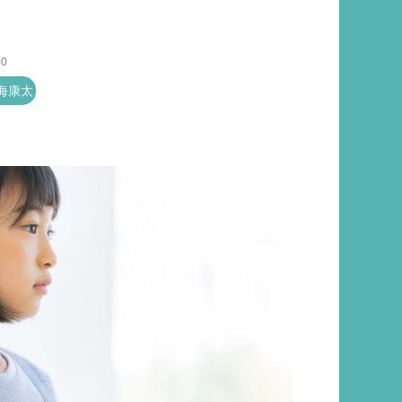
00
海康太