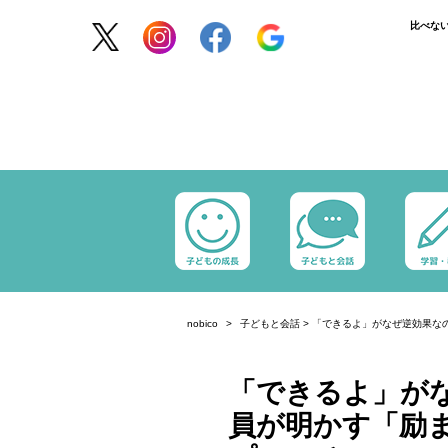
比べな
nobico
子どもと会話
>
「できるよ」がなぜ逆効果な
「できるよ」が
員が明かす「励