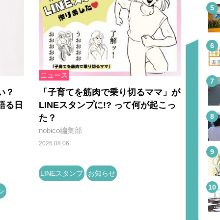
ニュース
い？
「子育てを筋肉で乗り切るママ」が
語る日
LINEスタンプに!? って何が起こっ
た？
nobico編集部
2026.08.06
LINEスタンプ
お知らせ
ン