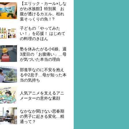
【エリック・カール×しな
がわ水族館】特別展 お
腹が透けるカエル、枯れ
葉そっくりの魚！?
子どもの「やってみた
い！」を応援！ はじめて
の料理のきほん
塾を休みたがる小6娘、週
3度目の「お腹痛い」…母
が気づいた本当の理由
部進学なのに不安を抱え
る中2息子…母が知った本
当の気持ち
人気アニメを支えるアニ
メーターの意外な素顔
なかなか聞けない思春期
の男子に起きる変化…精
通って？