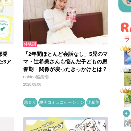
ラ
体験談
部発
「2年間ほとんど会話なし」5児のマ
た3ア
マ・辻希美さんも悩んだ子どもの思
春期 関係が戻ったきっかけとは？
nobico編集部
2026.08.06
思春期
親子コミュニケーション
辻希美