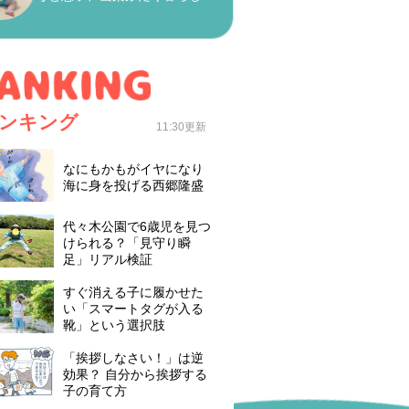
ンキング
11:30更新
なにもかもがイヤになり
海に身を投げる西郷隆盛
代々木公園で6歳児を見つ
けられる？「見守り瞬
足」リアル検証
すぐ消える子に履かせた
い「スマートタグが入る
靴」という選択肢
「挨拶しなさい！」は逆
効果？ 自分から挨拶する
子の育て方