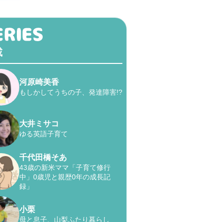
載
河原崎美香
もしかしてうちの子、発達障害!?
大井ミサコ
ゆる英語子育て
千代田橋そあ
43歳の新米ママ「子育て修行
中」0歳児と親歴0年の成長記
録」
小栗
母と息子、山梨ふたり暮らし