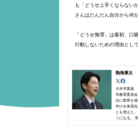
も「どうせ上手くならない
さんはだんだん自分から何
「どうせ無理」は最初、口
行動しないための理由とし
熱海康太
大学卒業後、
市教育委員会
法に限界を感
学びを体系化
とも増えた。
うになる。 