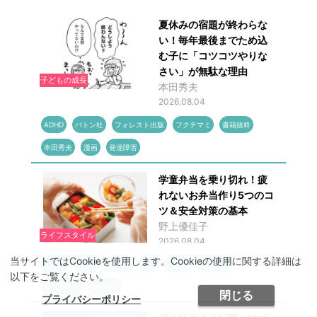
夏休みの宿題が終わらな
い！毎年最後までため込
む子に「コツコツやりな
さい」が無駄な理由
子どもの成長
本田秀夫
2026.08.04
ADHD
バトン社
フォレスト出版
フクチマミ
書籍抜粋
本田秀夫
漫画
発達障害
学童弁当を乗り切れ！疲
れないお弁当作り5つのコ
ツ＆安全対策の基本
野上優佳子
ライフスタイル
2026.08.04
当サイトではCookieを使用します。Cookieの使用に関する詳細は
お弁当
レシピ
夏休み
学童
小学館
書籍抜粋
以下をご覧ください。
野上優佳子
長期休暇
閉じる
プライバシーポリシー