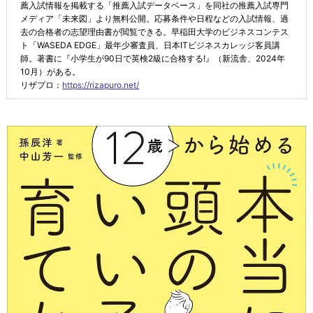
薦入試情報を掲載する「推薦入試データベース」を同社の推薦入試専門
メディア「未来図」より無料公開。応募条件や日程などの入試情報、過
去の合格者の志望理由書が閲覧できる。早稲田大学のビジネスコンテス
ト「WASEDA EDGE」最年少審査員、日本ITビジネスカレッジ客員講
師。著書に『小学生が90日で英検2級に合格する!』（新流舎、2024年
10月）がある。
リザプロ：
https://rizapuro.net/