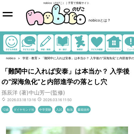
nobico（のびこ）｜子育て情報サイト
nobicoとは？
nobico
学習・教育
>
「難関中に入れば安泰」は本当か？ 入学後の“深海魚化“と内部進学
「難関中に入れば安泰」は本当か？ 入学後
の“深海魚化“と内部進学の落とし穴
孫辰洋 (著)中山芳一(監修)
2026.03.18 13:16
2026.03.16 11:50
12歳
ダイヤモンド社
中学受験
入試
勉強
書籍抜粋