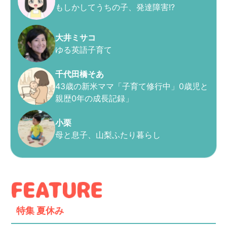
もしかしてうちの子、発達障害!?
大井ミサコ
ゆる英語子育て
千代田橋そあ
43歳の新米ママ「子育て修行中」0歳児と
親歴0年の成長記録」
小栗
母と息子、山梨ふたり暮らし
特集
夏休み