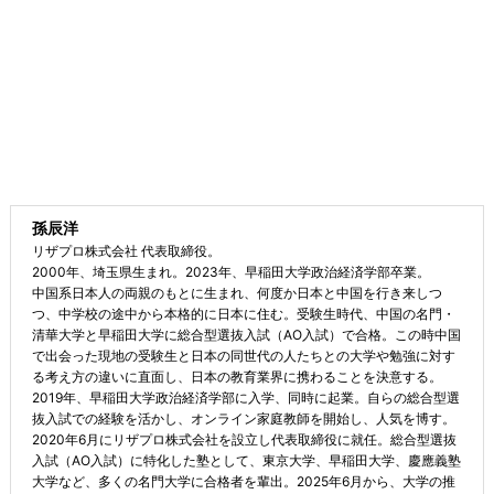
孫辰洋
リザプロ株式会社 代表取締役。
2000年、埼玉県生まれ。2023年、早稲田大学政治経済学部卒業。
中国系日本人の両親のもとに生まれ、何度か日本と中国を行き来しつ
つ、中学校の途中から本格的に日本に住む。受験生時代、中国の名門・
清華大学と早稲田大学に総合型選抜入試（AO入試）で合格。この時中国
で出会った現地の受験生と日本の同世代の人たちとの大学や勉強に対す
る考え方の違いに直面し、日本の教育業界に携わることを決意する。
2019年、早稲田大学政治経済学部に入学、同時に起業。自らの総合型選
抜入試での経験を活かし、オンライン家庭教師を開始し、人気を博す。
2020年6月にリザプロ株式会社を設立し代表取締役に就任。総合型選抜
入試（AO入試）に特化した塾として、東京大学、早稲田大学、慶應義塾
大学など、多くの名門大学に合格者を輩出。2025年6月から、大学の推