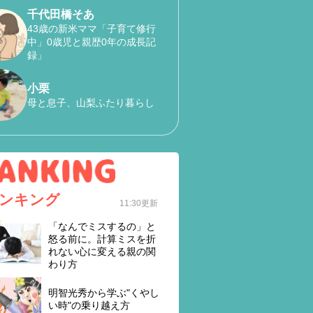
千代田橋そあ
43歳の新米ママ「子育て修行
中」0歳児と親歴0年の成長記
録」
小栗
母と息子、山梨ふたり暮らし
ンキング
11:30更新
「なんでミスするの」と
怒る前に。計算ミスを折
れない心に変える親の関
わり方
明智光秀から学ぶ"くやし
い時"の乗り越え方