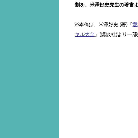
割を、米澤好史先生の著書
※本稿は、米澤好史 (著)『
愛
キル大全
』(講談社)より一