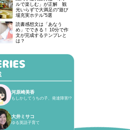
ルで楽しむ」が正解 観
光いらずで大満足の“遊び
場充実ホテル”5選
読書感想文は「あなう
め」でできる！ 10分で作
文が完成するテンプレと
は？
載
河原崎美香
もしかしてうちの子、発達障害!?
大井ミサコ
ゆる英語子育て