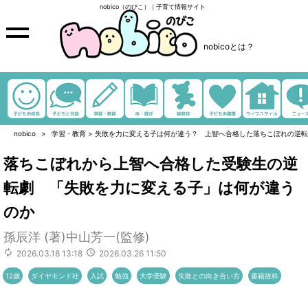
nobico（のびこ）｜子育て情報サイト
nobicoとは？
nobico
学習・教育
>
失敗を力に変える子は何が違う？ 上智へ合格した落ちこぼれの逆転
落ちこぼれから上智へ合格した受験生の逆
転劇 「失敗を力に変える子」は何が違う
のか
孫辰洋 (著)中山芳一(監修)
2026.03.18 13:18
2026.03.26 11:50
12歳
ダイヤモンド社
入試
勉強
大学受験
失敗との向き合い方
書籍抜粋