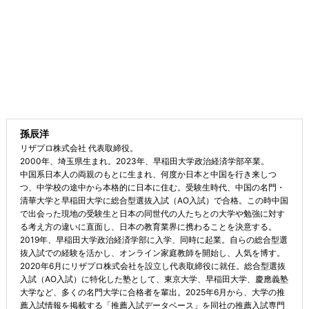
孫辰洋
リザプロ株式会社 代表取締役。
2000年、埼玉県生まれ。2023年、早稲田大学政治経済学部卒業。
中国系日本人の両親のもとに生まれ、何度か日本と中国を行き来しつ
つ、中学校の途中から本格的に日本に住む。受験生時代、中国の名門・
清華大学と早稲田大学に総合型選抜入試（AO入試）で合格。この時中国
で出会った現地の受験生と日本の同世代の人たちとの大学や勉強に対す
る考え方の違いに直面し、日本の教育業界に携わることを決意する。
2019年、早稲田大学政治経済学部に入学、同時に起業。自らの総合型選
抜入試での経験を活かし、オンライン家庭教師を開始し、人気を博す。
2020年6月にリザプロ株式会社を設立し代表取締役に就任。総合型選抜
入試（AO入試）に特化した塾として、東京大学、早稲田大学、慶應義塾
大学など、多くの名門大学に合格者を輩出。2025年6月から、大学の推
薦入試情報を掲載する「推薦入試データベース」を同社の推薦入試専門