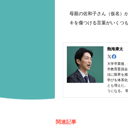
母親の佐和子さん（仮名）
キを傷つける言葉がいくつ
熱海康太
大学卒業後、
市教育委員会
法に限界を感
学びを体系化
とも増えた。
うになる。 
関連記事