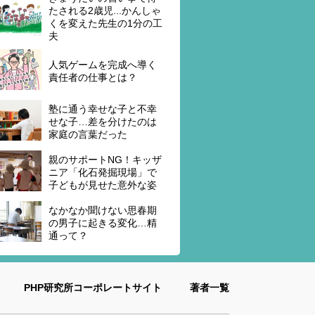
たされる2歳児...かんしゃ
くを変えた先生の1分の工
夫
人気ゲームを完成へ導く
責任者の仕事とは？
塾に通う幸せな子と不幸
せな子…差を分けたのは
家庭の言葉だった
親のサポートNG！キッザ
ニア「化石発掘現場」で
子どもが見せた意外な姿
なかなか聞けない思春期
の男子に起きる変化…精
通って？
PHP研究所コーポレートサイト
著者一覧