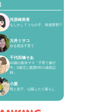
載
河原崎美香
もしかしてうちの子、発達障害!?
大井ミサコ
ゆる英語子育て
千代田橋そあ
43歳の新米ママ「子育て修行
中」0歳児と親歴0年の成長記
録」
小栗
母と息子、山梨ふたり暮らし