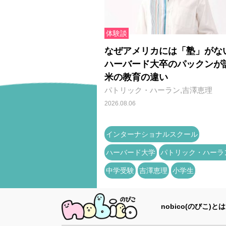
体験談
なぜアメリカには「塾」がな
ハーバード大卒のパックンが
米の教育の違い
パトリック・ハーラン,吉澤恵理
2026.08.06
インターナショナルスクール
ハーバード大学
パトリック・ハーラ
中学受験
吉澤恵理
小学生
nobico(のびこ)とは