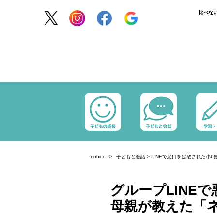
比べな
nobico
子どもと会話
>
LINEで悪口を拡散された小
グループLINE
母親が教えた「