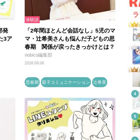
ラ
体験談
部発
「2年間ほとんど会話なし」5児のマ
た3ア
マ・辻希美さんも悩んだ子どもの思
春期 関係が戻ったきっかけとは？
nobico編集部
2026.08.06
思春期
親子コミュニケーション
辻希美