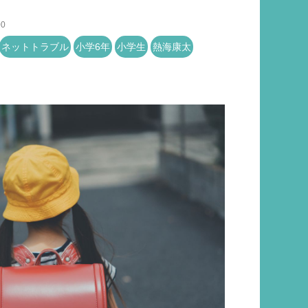
00
ネットトラブル
小学6年
小学生
熱海康太