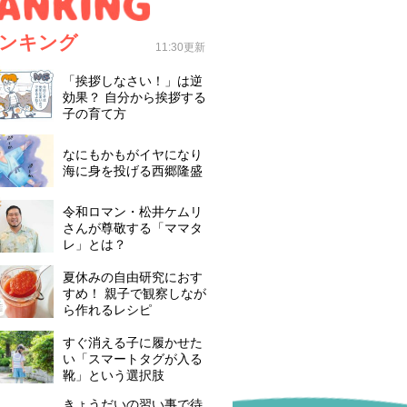
ンキング
11:30更新
「挨拶しなさい！」は逆
効果？ 自分から挨拶する
子の育て方
なにもかもがイヤになり
海に身を投げる西郷隆盛
令和ロマン・松井ケムリ
さんが尊敬する「ママタ
レ」とは？
夏休みの自由研究におす
すめ！ 親子で観察しなが
ら作れるレシピ
すぐ消える子に履かせた
い「スマートタグが入る
靴」という選択肢
きょうだいの習い事で待