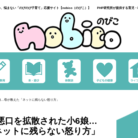
い、悩まない「のびのび子育て」応援サイト【nobico（のびこ）】 PHP研究所が提供する育児・
6娘…母が教えた「ネットに残らない怒り方」
で悪口を拡散された小6娘…
ネットに残らない怒り方」